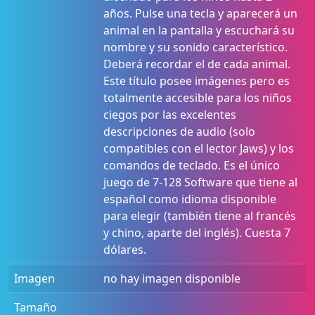
años. Pulse una tecla y aparecerá un
animal en la pantalla y escuchará su
nombre y su sonido característico.
Deberá recordar el de cada animal.
Este título posee imágenes pero es
totalmente accesible para los niños
ciegos por las excelentes
descripciones de audio (solo
compatibles con el lector Jaws) y los
comandos de teclado. Es el único
juego de 7-128 Software que tiene al
español como idioma disponible
para elegir (también tiene al francés
y chino, aparte del inglés). Cuesta 7
dólares.
Imagen
no hay imagen disponible
Tamaño