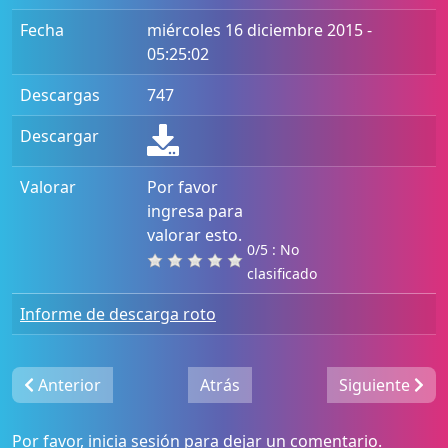
Fecha
miércoles 16 diciembre 2015 -
05:25:02
Descargas
747
Descargar
Valorar
Por favor
ingresa para
valorar esto.
0/5 : No
clasificado
Informe de descarga roto
Anterior
Atrás
Siguiente
Por favor,
inicia sesión
para dejar un comentario.