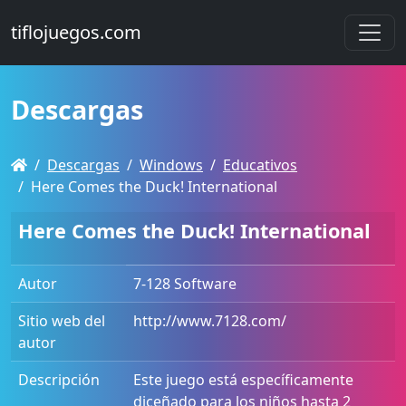
tiflojuegos.com
Descargas
Descargas
Windows
Educativos
Here Comes the Duck! International
Here Comes the Duck! International
Autor
7-128 Software
Sitio web del
http://www.7128.com/
autor
Descripción
Este juego está específicamente
diceñado para los niños hasta 2