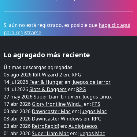
Si aún no está registrado, es posible que
haga clic aquí
para registrarse
.
Lo agregado más reciente
Últimas descargas agregadas
05 ago 2026
Rift Wizard 2
en:
RPG
14 jul 2026
Fear & Hunger
en:
Juegos de terror
14 jul 2026
Slots & Daggers
en:
RPG
27 may 2026
Super Liam Linux
en:
Juegos Linux
17 abr 2026
Glory frontline Wind...
en:
FPS
03 abr 2026
Dawncaster Mac
en:
Juegos Mac
03 abr 2026
Dawncaster Windows
en:
RPG
03 abr 2026
RetroRapid!
en:
Audiojuegos
01 abr 2026
Super Liam Mac
en:
Juegos Mac