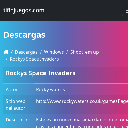
tiflojuegos.com
Descargas
Descargas
Windows
Shoot 'em up
Rockys Space Invaders
Rockys Space Invaders
Autor
Rocky waters
Sitio web
http://www.rockywaters.co.uk/gamesPag
del autor
Descripción
Este es un nuevo matamarcianos que toma
clásicos conceptos ya conocidos en un ju