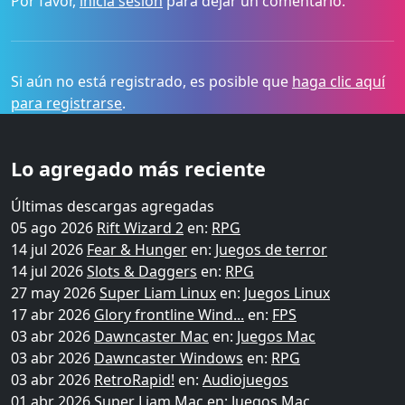
Por favor,
inicia sesión
para dejar un comentario.
Si aún no está registrado, es posible que
haga clic aquí
para registrarse
.
Lo agregado más reciente
Últimas descargas agregadas
05 ago 2026
Rift Wizard 2
en:
RPG
14 jul 2026
Fear & Hunger
en:
Juegos de terror
14 jul 2026
Slots & Daggers
en:
RPG
27 may 2026
Super Liam Linux
en:
Juegos Linux
17 abr 2026
Glory frontline Wind...
en:
FPS
03 abr 2026
Dawncaster Mac
en:
Juegos Mac
03 abr 2026
Dawncaster Windows
en:
RPG
03 abr 2026
RetroRapid!
en:
Audiojuegos
01 abr 2026
Super Liam Mac
en:
Juegos Mac