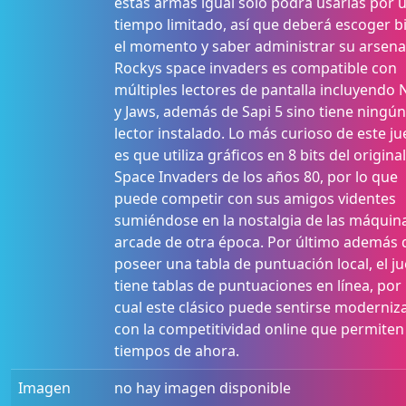
estas armas igual solo podrá usarlas por 
tiempo limitado, así que deberá escoger b
el momento y saber administrar su arsena
Rockys space invaders es compatible con
múltiples lectores de pantalla incluyendo
y Jaws, además de Sapi 5 sino tiene ningún
lector instalado. Lo más curioso de este j
es que utiliza gráficos en 8 bits del original
Space Invaders de los años 80, por lo que
puede competir con sus amigos videntes
sumiéndose en la nostalgia de las máquin
arcade de otra época. Por último además 
poseer una tabla de puntuación local, el j
tiene tablas de puntuaciones en línea, por 
cual este clásico puede sentirse moderniz
con la competitividad online que permiten
tiempos de ahora.
Imagen
no hay imagen disponible