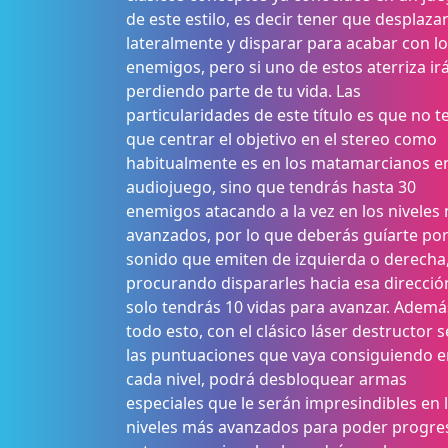
de este estilo, es decir tener que desplaza
lateralmente y disparar para acabar con l
enemigos, pero si uno de estos aterriza ir
perdiendo parte de tu vida. Las
particularidades de este título es que no t
que centrar el objetivo en el stereo como
habitualmente es en los matamarcianos e
audiojuego, sino que tendrás hasta 30
enemigos atacando a la vez en los niveles
avanzados, por lo que deberás guíarte por
sonido que emiten de izquierda o derecha
procurando dispararles hacia esa direcció
solo tendrás 10 vidas para avanzar. Ademá
todo esto, con el clásico láser destructor 
las puntuaciones que vaya consiguiendo e
cada nivel, podrá desbloquear armas
especiales que le serán impresindibles en 
niveles más avanzados para poder progres