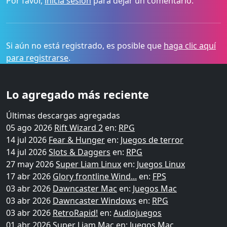
Por favor,
inicia sesión
para dejar un comentario.
Si aún no está registrado, es posible que
haga clic aquí
para registrarse
.
Lo agregado más reciente
Últimas descargas agregadas
05 ago 2026
Rift Wizard 2
en:
RPG
14 jul 2026
Fear & Hunger
en:
Juegos de terror
14 jul 2026
Slots & Daggers
en:
RPG
27 may 2026
Super Liam Linux
en:
Juegos Linux
17 abr 2026
Glory frontline Wind...
en:
FPS
03 abr 2026
Dawncaster Mac
en:
Juegos Mac
03 abr 2026
Dawncaster Windows
en:
RPG
03 abr 2026
RetroRapid!
en:
Audiojuegos
01 abr 2026
Super Liam Mac
en:
Juegos Mac