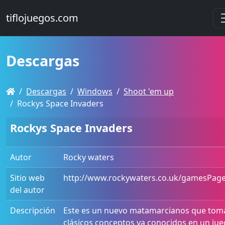
tiflojuegos.com
Descargas
Descargas
Windows
Shoot 'em up
Rockys Space Invaders
Rockys Space Invaders
Autor
Rocky waters
Sitio web
http://www.rockywaters.co.uk/gamesPag
del autor
Descripción
Este es un nuevo matamarcianos que toma
clásicos conceptos ya conocidos en un ju