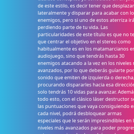
de este estilo, es decir tener que desplaza
lateralmente y disparar para acabar con l
enemigos, pero si uno de estos aterriza ir
perdiendo parte de tu vida. Las
particularidades de este título es que no t
que centrar el objetivo en el stereo como
habitualmente es en los matamarcianos e
audiojuego, sino que tendrás hasta 30
enemigos atacando a la vez en los niveles
avanzados, por lo que deberás guíarte por
sonido que emiten de izquierda o derecha
procurando dispararles hacia esa direcció
solo tendrás 10 vidas para avanzar. Ademá
todo esto, con el clásico láser destructor 
las puntuaciones que vaya consiguiendo e
cada nivel, podrá desbloquear armas
especiales que le serán impresindibles en 
niveles más avanzados para poder progres