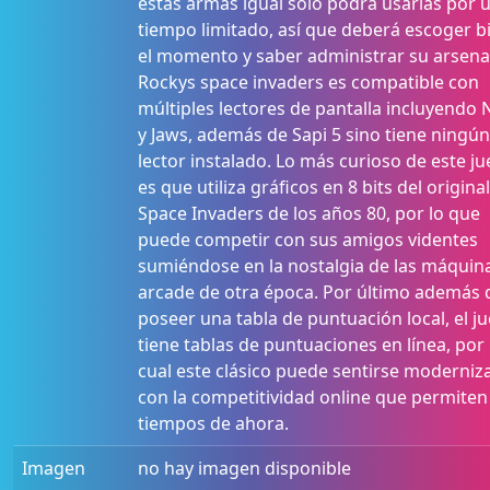
estas armas igual solo podrá usarlas por 
tiempo limitado, así que deberá escoger b
el momento y saber administrar su arsena
Rockys space invaders es compatible con
múltiples lectores de pantalla incluyendo
y Jaws, además de Sapi 5 sino tiene ningún
lector instalado. Lo más curioso de este j
es que utiliza gráficos en 8 bits del original
Space Invaders de los años 80, por lo que
puede competir con sus amigos videntes
sumiéndose en la nostalgia de las máquin
arcade de otra época. Por último además 
poseer una tabla de puntuación local, el j
tiene tablas de puntuaciones en línea, por 
cual este clásico puede sentirse moderniz
con la competitividad online que permiten
tiempos de ahora.
Imagen
no hay imagen disponible