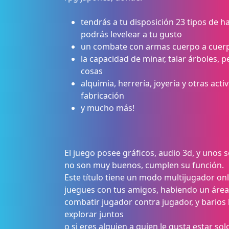
tendrás a tu disposición 23 tipos de h
podrás levelear a tu gusto
un combate con armas cuerpo a cuer
la capacidad de minar, talar árboles, p
cosas
alquimia, herrería, joyería y otras acti
fabricación
y mucho más!
El juego posee gráficos, audio 3d, y unos 
no son muy buenos, cumplen su función.
Este título tiene un modo multijugador onl
juegues con tus amigos, habiendo un área
combatir jugador contra jugador, y barios
explorar juntos
o si eres alguien a quien le gusta estar so