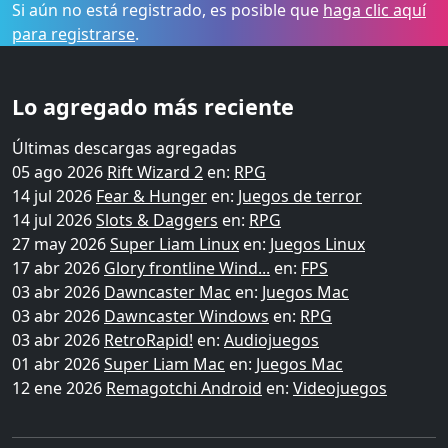
Si aún no está registrado, es posible que
haga clic aquí
para registrarse
.
Lo agregado más reciente
Últimas descargas agregadas
05 ago 2026
Rift Wizard 2
en:
RPG
14 jul 2026
Fear & Hunger
en:
Juegos de terror
14 jul 2026
Slots & Daggers
en:
RPG
27 may 2026
Super Liam Linux
en:
Juegos Linux
17 abr 2026
Glory frontline Wind...
en:
FPS
03 abr 2026
Dawncaster Mac
en:
Juegos Mac
03 abr 2026
Dawncaster Windows
en:
RPG
03 abr 2026
RetroRapid!
en:
Audiojuegos
01 abr 2026
Super Liam Mac
en:
Juegos Mac
12 ene 2026
Remagotchi Android
en:
Videojuegos