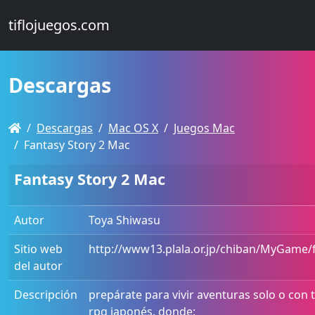
tiflojuegos.com
Descargas
Descargas
Mac OS X
Juegos Mac
Fantasy Story 2 Mac
Fantasy Story 2 Mac
Autor
Toya Shiwasu
Sitio web
http://www13.plala.or.jp/chiban/MyGame/
del autor
Descripción
prepárate para vivir aventuras solo o con 
rpg japonés, donde: