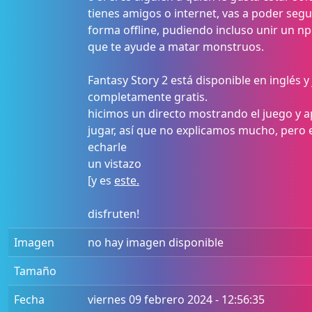
tienes amigos o internet, vas a poder seg
forma offline, pudiendo incluso unir un np
que te ayude a matar monstruos.
Fantasy Story 2 está disponible en inglés y
completamente gratis.
hicimos un directo mostrando el juego y 
jugar, así que no explicamos mucho, pero
echarle
un vistazo
[y es
este.
disfruten!
Imagen
no hay imagen disponible
Tamaño
Fecha
viernes 09 febrero 2024 - 12:56:35