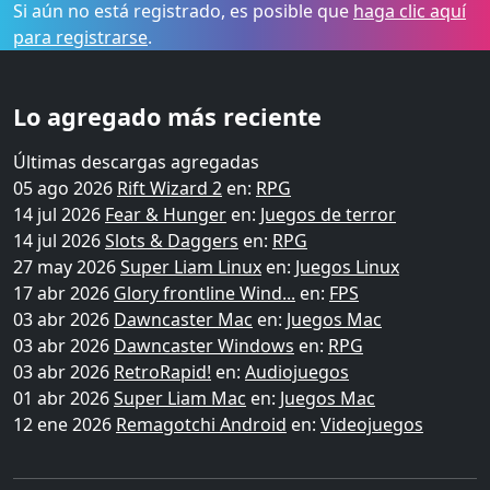
Si aún no está registrado, es posible que
haga clic aquí
para registrarse
.
Lo agregado más reciente
Últimas descargas agregadas
05 ago 2026
Rift Wizard 2
en:
RPG
14 jul 2026
Fear & Hunger
en:
Juegos de terror
14 jul 2026
Slots & Daggers
en:
RPG
27 may 2026
Super Liam Linux
en:
Juegos Linux
17 abr 2026
Glory frontline Wind...
en:
FPS
03 abr 2026
Dawncaster Mac
en:
Juegos Mac
03 abr 2026
Dawncaster Windows
en:
RPG
03 abr 2026
RetroRapid!
en:
Audiojuegos
01 abr 2026
Super Liam Mac
en:
Juegos Mac
12 ene 2026
Remagotchi Android
en:
Videojuegos