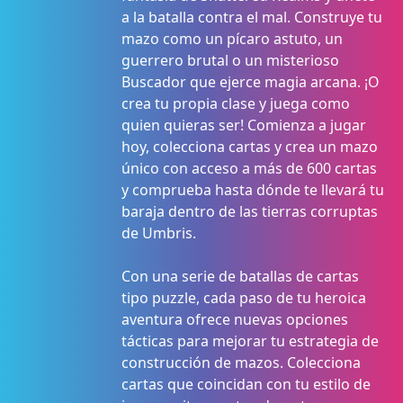
a la batalla contra el mal. Construye tu
mazo como un pícaro astuto, un
guerrero brutal o un misterioso
Buscador que ejerce magia arcana. ¡O
crea tu propia clase y juega como
quien quieras ser! Comienza a jugar
hoy, colecciona cartas y crea un mazo
único con acceso a más de 600 cartas
y comprueba hasta dónde te llevará tu
baraja dentro de las tierras corruptas
de Umbris.
Con una serie de batallas de cartas
tipo puzzle, cada paso de tu heroica
aventura ofrece nuevas opciones
tácticas para mejorar tu estrategia de
construcción de mazos. Colecciona
cartas que coincidan con tu estilo de