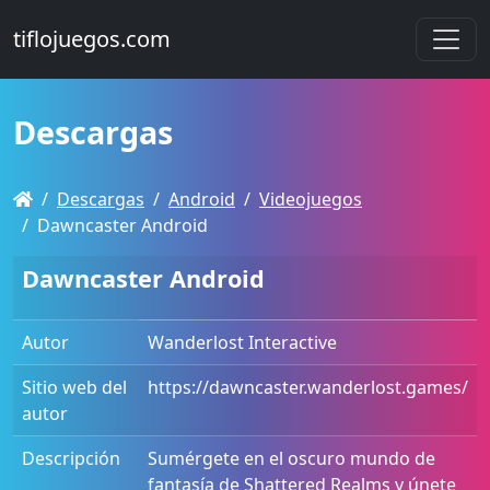
tiflojuegos.com
Descargas
Descargas
Android
Videojuegos
Dawncaster Android
Dawncaster Android
Autor
Wanderlost Interactive
Sitio web del
https://dawncaster.wanderlost.games/
autor
Descripción
Sumérgete en el oscuro mundo de
fantasía de Shattered Realms y únete