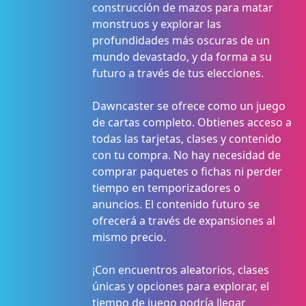
construcción de mazos para matar
monstruos y explorar las
profundidades más oscuras de un
mundo devastado, y da forma a su
futuro a través de tus elecciones.
Dawncaster se ofrece como un juego
de cartas completo. Obtienes acceso a
todas las tarjetas, clases y contenido
con tu compra. No hay necesidad de
comprar paquetes o fichas ni perder
tiempo en temporizadores o
anuncios. El contenido futuro se
ofrecerá a través de expansiones al
mismo precio.
¡Con encuentros aleatorios, clases
únicas y opciones para explorar, el
tiempo de juego podría llegar