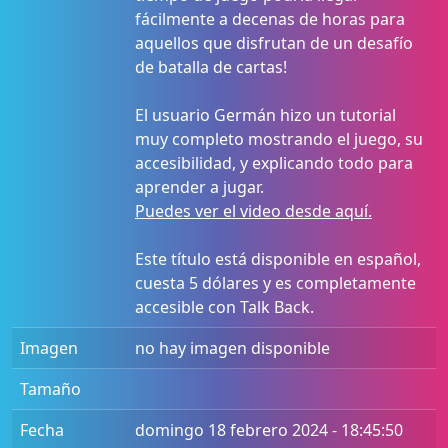
fácilmente a decenas de horas para
aquellos que disfrutan de un desafío
de batalla de cartas!
El usuario Germán hizo un tutorial
muy completo mostrando el juego, su
accesibilidad, y explicando todo para
aprender a jugar.
Puedes ver el video desde aquí.
Este título está disponible en español,
cuesta 5 dólares y es completamente
accesible con Talk Back.
Imagen
no hay imagen disponible
Tamaño
Fecha
domingo 18 febrero 2024 - 18:45:50