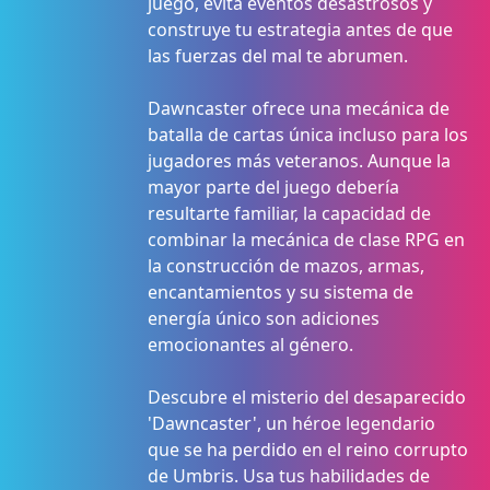
juego, evita eventos desastrosos y
construye tu estrategia antes de que
las fuerzas del mal te abrumen.
Dawncaster ofrece una mecánica de
batalla de cartas única incluso para los
jugadores más veteranos. Aunque la
mayor parte del juego debería
resultarte familiar, la capacidad de
combinar la mecánica de clase RPG en
la construcción de mazos, armas,
encantamientos y su sistema de
energía único son adiciones
emocionantes al género.
Descubre el misterio del desaparecido
'Dawncaster', un héroe legendario
que se ha perdido en el reino corrupto
de Umbris. Usa tus habilidades de