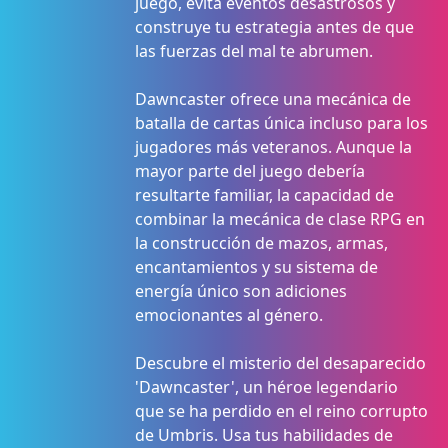
juego, evita eventos desastrosos y
construye tu estrategia antes de que
las fuerzas del mal te abrumen.
Dawncaster ofrece una mecánica de
batalla de cartas única incluso para los
jugadores más veteranos. Aunque la
mayor parte del juego debería
resultarte familiar, la capacidad de
combinar la mecánica de clase RPG en
la construcción de mazos, armas,
encantamientos y su sistema de
energía único son adiciones
emocionantes al género.
Descubre el misterio del desaparecido
'Dawncaster', un héroe legendario
que se ha perdido en el reino corrupto
de Umbris. Usa tus habilidades de