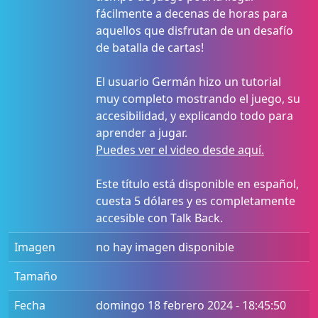
fácilmente a decenas de horas para
aquellos que disfrutan de un desafío
de batalla de cartas!
El usuario Germán hizo un tutorial
muy completo mostrando el juego, su
accesibilidad, y explicando todo para
aprender a jugar.
Puedes ver el video desde aquí.
Este título está disponible en español,
cuesta 5 dólares y es completamente
accesible con Talk Back.
Imagen
no hay imagen disponible
Tamaño
Fecha
domingo 18 febrero 2024 - 18:45:50