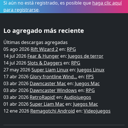
Si aún no está registrado, es posible que
haga clic aquí
para registrarse
.
Lo agregado más reciente
Últimas descargas agregadas
05 ago 2026
Rift Wizard 2
en:
RPG
14 jul 2026
Fear & Hunger
en:
Juegos de terror
14 jul 2026
Slots & Daggers
en:
RPG
27 may 2026
Super Liam Linux
en:
Juegos Linux
17 abr 2026
Glory frontline Wind...
en:
FPS
03 abr 2026
Dawncaster Mac
en:
Juegos Mac
03 abr 2026
Dawncaster Windows
en:
RPG
03 abr 2026
RetroRapid!
en:
Audiojuegos
01 abr 2026
Super Liam Mac
en:
Juegos Mac
12 ene 2026
Remagotchi Android
en:
Videojuegos