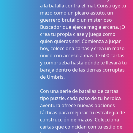
a la batalla contra el mal. Construye tu
mazo como un pícaro astuto, un
guerrero brutal o un misterioso
Buscador que ejerce magia arcana. ¡O
crea tu propia clase y juega como
quien quieras ser! Comienza a jugar
hoy, colecciona cartas y crea un mazo
único con acceso a más de 600 cartas
y comprueba hasta dónde te llevará tu
baraja dentro de las tierras corruptas
de Umbris.
Con una serie de batallas de cartas
tipo puzzle, cada paso de tu heroica
aventura ofrece nuevas opciones
tácticas para mejorar tu estrategia de
construcción de mazos. Colecciona
cartas que coincidan con tu estilo de