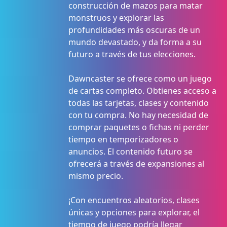
construcción de mazos para matar
monstruos y explorar las
profundidades más oscuras de un
mundo devastado, y da forma a su
futuro a través de tus elecciones.
Dawncaster se ofrece como un juego
de cartas completo. Obtienes acceso a
todas las tarjetas, clases y contenido
con tu compra. No hay necesidad de
comprar paquetes o fichas ni perder
tiempo en temporizadores o
anuncios. El contenido futuro se
ofrecerá a través de expansiones al
mismo precio.
¡Con encuentros aleatorios, clases
únicas y opciones para explorar, el
tiempo de juego podría llegar