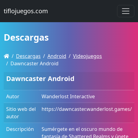
tiflojuegos.com
Descargas
Descargas
Android
Videojuegos
Dawncaster Android
Dawncaster Android
Autor
Wanderlost Interactive
Sitio web del
https://dawncaster.wanderlost.games/
autor
Descripción
Sumérgete en el oscuro mundo de
fantasía de Shattered Realms y únete