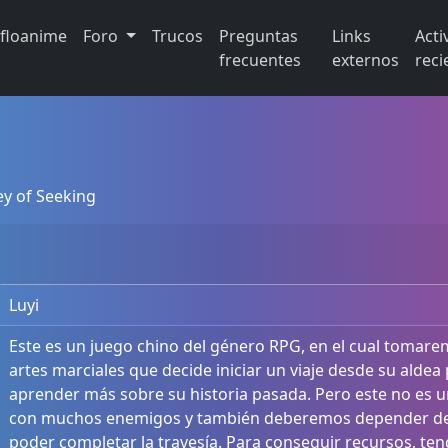
ifloanime
Foro
Trucos
Preguntas
Links
Acti
frecuentes
externos
reci
ey of Seeking
Luyi
Este es un juego chino del género RPG, en el cual tomarem
artes marciales que decide iniciar un viaje desde su aldea
aprender más sobre su historia pasada. Pero este no es 
con muchos enemigos y también deberemos depender de 
poder completar la travesía. Para conseguir recursos, t