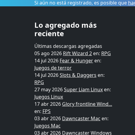
Si aún no está registrado, es posible que
hag
Lo agregado más
reciente
Últimas descargas agregadas
05 ago 2026
Rift Wizard 2
en:
RPG
14 jul 2026
Fear & Hunger
en:
Juegos de terror
14 jul 2026
Slots & Daggers
en:
RPG
27 may 2026
Super Liam Linux
en:
Juegos Linux
17 abr 2026
Glory frontline Wind...
en:
FPS
03 abr 2026
Dawncaster Mac
en:
Juegos Mac
03 abr 2026
Dawncaster Windows