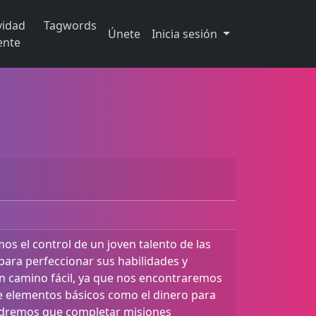
vidad
Tagwords
Únete
Inicia sesión
ente
os el control de un joven talento de las
 para perfeccionar sus habilidades y
un camino fácil, ya que nos encontraremos
elementos básicos como el dinero para
endremos que completar misiones