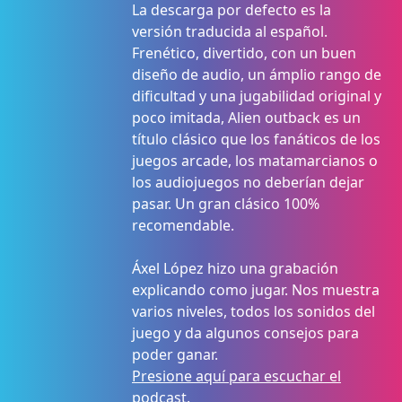
La descarga por defecto es la
versión traducida al español.
Frenético, divertido, con un buen
diseño de audio, un ámplio rango de
dificultad y una jugabilidad original y
poco imitada, Alien outback es un
título clásico que los fanáticos de los
juegos arcade, los matamarcianos o
los audiojuegos no deberían dejar
pasar. Un gran clásico 100%
recomendable.
Áxel López hizo una grabación
explicando como jugar. Nos muestra
varios niveles, todos los sonidos del
juego y da algunos consejos para
poder ganar.
Presione aquí para escuchar el
podcast.