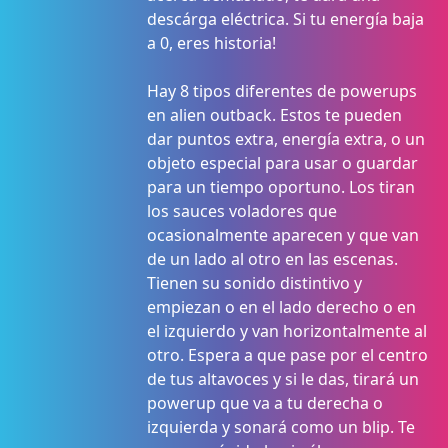
descárga eléctrica. Si tu energía baja
a 0, eres historia!
Hay 8 tipos diferentes de powerups
en alien outback. Estos te pueden
dar puntos extra, energía extra, o un
objeto especial para usar o guardar
para un tiempo oportuno. Los tiran
los sauces voladores que
ocasionalmente aparecen y que van
de un lado al otro en las escenas.
Tienen su sonido distintivo y
empiezan o en el lado derecho o en
el izquierdo y van horizontalmente al
otro. Espera a que pase por el centro
de tus altavoces y si le das, tirará un
powerup que va a tu derecha o
izquierda y sonará como un blip. Te