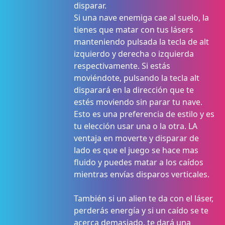
disparar.
Si una nave enemiga cae al suelo, la
tienes que matar con tus lásers
manteniendo pulsada la tecla de alt
izquierdo y derecha o izquierda
respectivamente. Si estás
moviéndote, pulsando la tecla alt
disparará en la dirección que te
estés moviendo sin parar tu nave.
Esto es una preferencia de estilo y es
tu elección usar una o la otra. LA
ventaja en moverte y disparar de
lado es que el juego se hace mas
fluido y puedes matar a los caídos
mientras envías disparos verticales.
También si un alien te da con el láser,
perderás energía y si un caído se te
acerca demasiado, te dará una