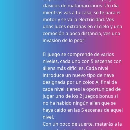
clásicos de matamarcianos. Un día
mientras vas a tu casa, se te para el
motor y se va la electricidad. Ves
unas luces extrañas en el cielo y una
comoción a poca distancia, ves una
invasión de lo peor!
El juego se comprende de varios
niveles, cada uno con 5 escenas con
áliens más difíciles. Cada nivel
introduce un nuevo tipo de nave
designada por un color. Al final de
cada nivel, tienes la oportunidad de
jugar uno de los 2 juegos bonus si
no ha habido ningún alien que se
haya caído en las 5 escenas de aquel
nivel.
Con un poco de suerte, matarás a la