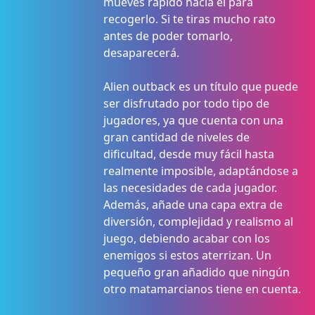
mueves rápido hacia él para
recogerlo. Si te tiras mucho rato
antes de poder tomarlo,
desaparecerá.
Alien outback es un título que puede
ser disfrutado por todo tipo de
jugadores, ya que cuenta con una
gran cantidad de niveles de
dificultad, desde muy fácil hasta
realmente imposible, adaptándose a
las necesidades de cada jugador.
Además, añade una capa extra de
diversión, complejidad y realismo al
juego, debiendo acabar con los
enemigos si estos aterrizan. Un
pequeño gran añadido que ningún
otro matamarcianos tiene en cuenta.