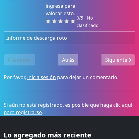
ingresa para
valorar esto.
0/5 : No
clasificado
Informe de descarga roto
Anterior
Atrás
Siguiente
Por favor,
inicia sesión
para dejar un comentario.
Si aún no está registrado, es posible que
haga clic aquí
para registrarse
.
Lo agregado más reciente