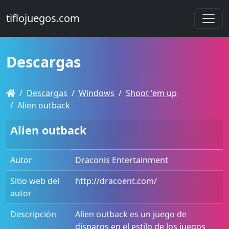
tiflojuegos.com
Descargas
Descargas
Windows
Shoot 'em up
Alien outback
Alien outback
Autor
Draconis Entertainment
Sitio web del
http://dracoent.com/
autor
Descripción
Alien outback es un juego de
disparos en el estilo de los juegos