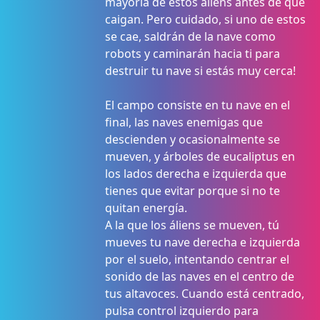
mayoría de estos áliens antes de que
caigan. Pero cuidado, si uno de estos
se cae, saldrán de la nave como
robots y caminarán hacia ti para
destruir tu nave si estás muy cerca!
El campo consiste en tu nave en el
final, las naves enemigas que
descienden y ocasionalmente se
mueven, y árboles de eucaliptus en
los lados derecha e izquierda que
tienes que evitar porque si no te
quitan energía.
A la que los áliens se mueven, tú
mueves tu nave derecha e izquierda
por el suelo, intentando centrar el
sonido de las naves en el centro de
tus altavoces. Cuando está centrado,
pulsa control izquierdo para