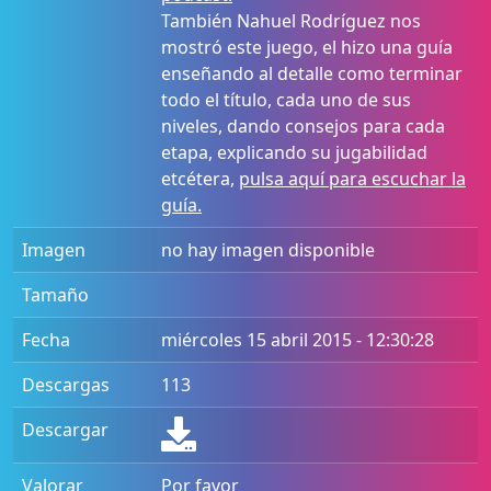
También Nahuel Rodríguez nos
mostró este juego, el hizo una guía
enseñando al detalle como terminar
todo el título, cada uno de sus
niveles, dando consejos para cada
etapa, explicando su jugabilidad
etcétera,
pulsa aquí para escuchar la
guía.
Imagen
no hay imagen disponible
Tamaño
Fecha
miércoles 15 abril 2015 - 12:30:28
Descargas
113
Descargar
Valorar
Por favor