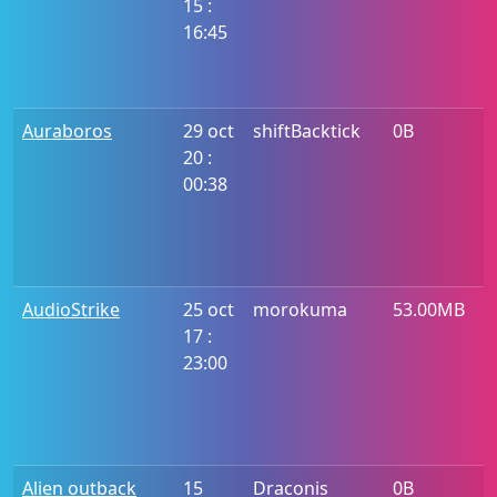
15 :
16:45
Auraboros
29 oct
shiftBacktick
0B
20 :
00:38
AudioStrike
25 oct
morokuma
53.00MB
17 :
23:00
Alien outback
15
Draconis
0B