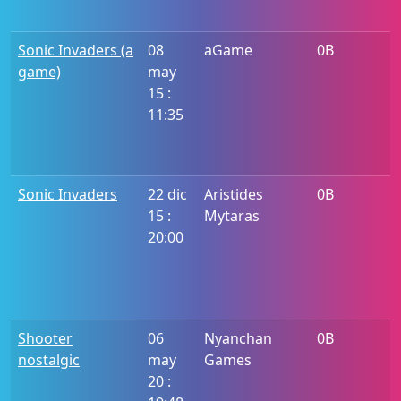
Sonic Invaders (a
08
aGame
0B
game)
may
15 :
11:35
Sonic Invaders
22 dic
Aristides
0B
15 :
Mytaras
20:00
Shooter
06
Nyanchan
0B
nostalgic
may
Games
20 :