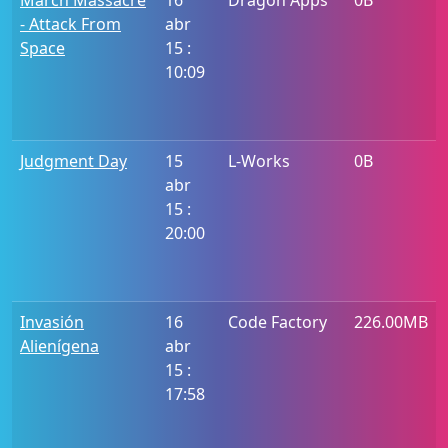
March Massacre
16
Dragon Apps
0B
- Attack From
abr
Space
15 :
10:09
Judgment Day
15
L-Works
0B
abr
15 :
20:00
Invasión
16
Code Factory
226.00MB
Alienígena
abr
15 :
17:58