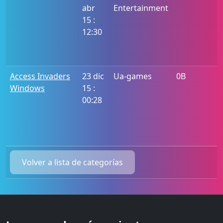
abr
Entertainment
15 :
12:30
Access Invaders
23 dic
Ua-games
0B
Windows
15 :
00:28
Volver a lista de categorías