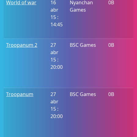
World of war
16
Nyanchan
0B
abr
Games
15 :
14:45
Troopanum 2
27
BSC Games
0B
abr
15 :
20:00
Troopanum
27
BSC Games
0B
abr
15 :
20:00