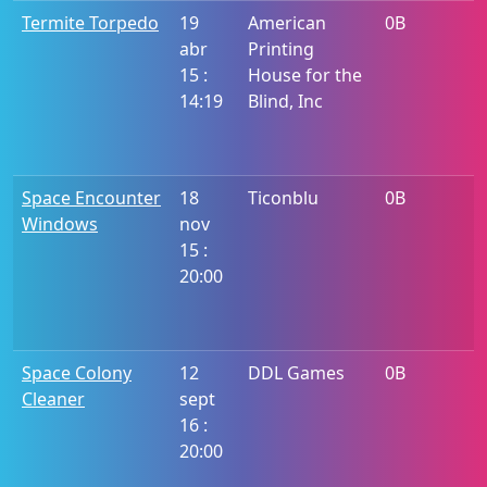
Termite Torpedo
19
American
0B
abr
Printing
15 :
House for the
14:19
Blind, Inc
Space Encounter
18
Ticonblu
0B
Windows
nov
15 :
20:00
Space Colony
12
DDL Games
0B
Cleaner
sept
16 :
20:00