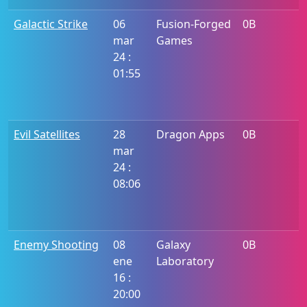
Galactic Strike
06
Fusion-Forged
0B
mar
Games
24 :
01:55
Evil Satellites
28
Dragon Apps
0B
mar
24 :
08:06
Enemy Shooting
08
Galaxy
0B
ene
Laboratory
16 :
20:00