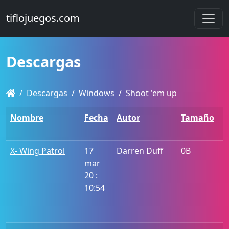
tiflojuegos.com
Descargas
Descargas
Windows
Shoot 'em up
Nombre
Fecha
Autor
Tamaño
X- Wing Patrol
17
Darren Duff
0B
mar
20 :
10:54