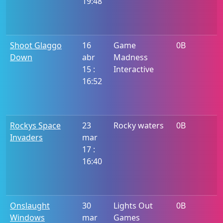
19:48
Shoot Glaggo
16
Game
0B
Down
abr
Madness
15 :
Interactive
16:52
Rockys Space
23
Rocky waters
0B
Invaders
mar
17 :
16:40
Onslaught
30
Lights Out
0B
Windows
mar
Games