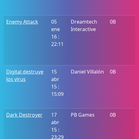
Enemy Attack
05
Dreamtech
0B
ene
Interactive
16 :
22:11
Digital destruye
15
Daniel Villalón
0B
los virus
abr
15 :
15:09
Dark Destroyer
17
PB Games
0B
abr
15 :
23:29