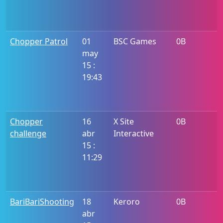
Chopper Patrol
01
BSC Games
0B
may
15 :
19:43
Chopper
16
X Site
0B
challenge
abr
Interactive
15 :
11:29
BariBariShooting
18
Keroro
0B
abr