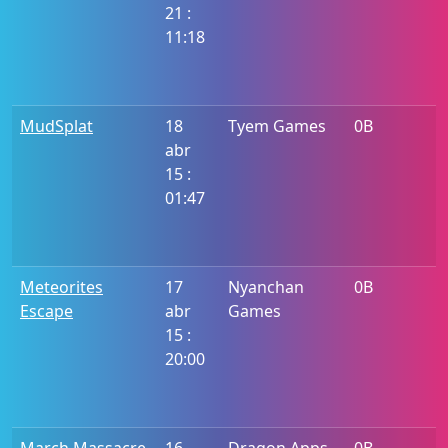
21 :
11:18
MudSplat
18
Tyem Games
0B
abr
15 :
01:47
Meteorites
17
Nyanchan
0B
Escape
abr
Games
15 :
20:00