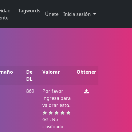
vidad
Tagwords
Únete
Inicia sesión
ente
amaño
De
Valorar
Obtener
DL
869
Por favor
ingresa para
valorar esto.
0/5 : No
clasificado