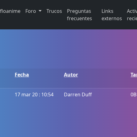
ifloanime
Foro
Trucos
Preguntas
Links
Acti
frecuentes
externos
reci
Fecha
Autor
T
17 mar 20 : 10:54
Darren Duff
0B