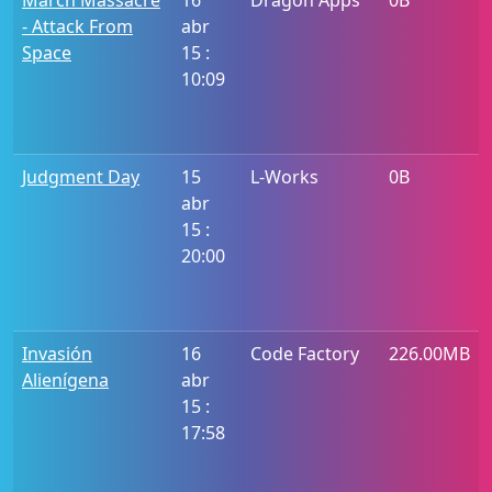
March Massacre
16
Dragon Apps
0B
- Attack From
abr
Space
15 :
10:09
Judgment Day
15
L-Works
0B
abr
15 :
20:00
Invasión
16
Code Factory
226.00MB
Alienígena
abr
15 :
17:58