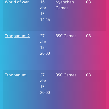
World of war
16
Nyanchan
0B
abr
Games
15 :
14:45
Troopanum 2
27
BSC Games
0B
abr
15 :
20:00
Troopanum
27
BSC Games
0B
abr
15 :
20:00