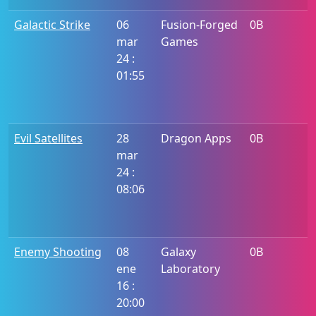
Galactic Strike
06
Fusion-Forged
0B
mar
Games
24 :
01:55
Evil Satellites
28
Dragon Apps
0B
mar
24 :
08:06
Enemy Shooting
08
Galaxy
0B
ene
Laboratory
16 :
20:00