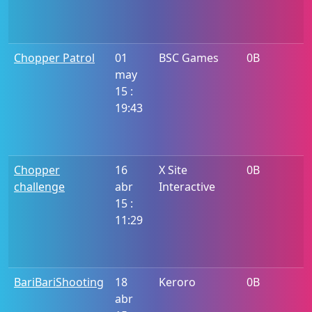
Chopper Patrol
01
BSC Games
0B
may
15 :
19:43
Chopper
16
X Site
0B
challenge
abr
Interactive
15 :
11:29
BariBariShooting
18
Keroro
0B
abr