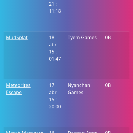
21 :
11:18
MudSplat
18
Tyem Games
0B
abr
15 :
01:47
Meteorites
17
Nyanchan
0B
Escape
abr
Games
15 :
20:00