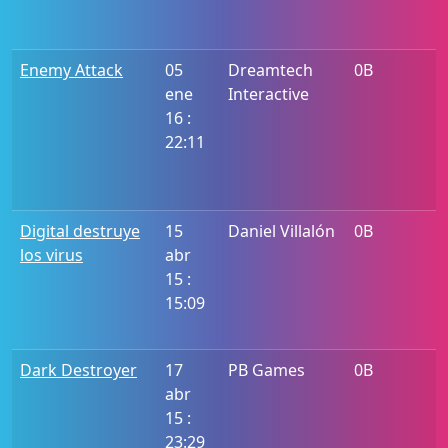
Enemy Attack
05
Dreamtech
0B
ene
Interactive
16 :
22:11
Digital destruye
15
Daniel Villalón
0B
los virus
abr
15 :
15:09
Dark Destroyer
17
PB Games
0B
abr
15 :
23:29