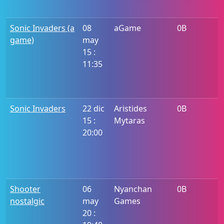
Sonic Invaders (a
08
aGame
0B
game)
may
15 :
11:35
Sonic Invaders
22 dic
Aristides
0B
15 :
Mytaras
20:00
Shooter
06
Nyanchan
0B
nostalgic
may
Games
20 :