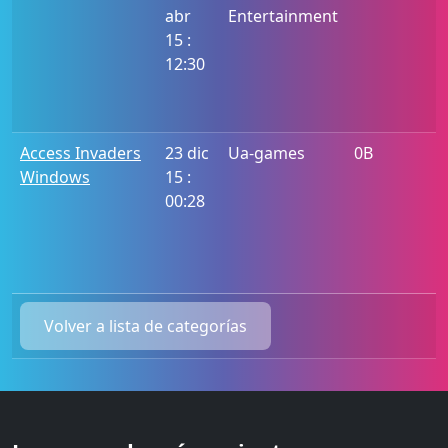
abr
Entertainment
15 :
12:30
Access Invaders
23 dic
Ua-games
0B
Windows
15 :
00:28
Volver a lista de categorías