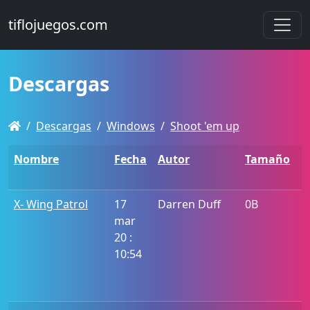
tiflojuegos.com
Descargas
Descargas
Windows
Shoot 'em up
Nombre
Fecha
Autor
Tamaño
X- Wing Patrol
17
Darren Duff
0B
mar
20 :
10:54