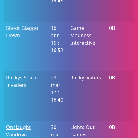
19:48
Shoot Glaggo
16
Game
0B
Down
abr
Madness
15 :
Interactive
16:52
Rockys Space
23
Rocky waters
0B
Invaders
mar
17 :
16:40
Onslaught
30
Lights Out
0B
Windows
mar
Games