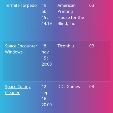
Termite Torpedo
19
American
0B
abr
Printing
15 :
House for the
14:19
Blind, Inc
Space Encounter
18
Ticonblu
0B
Windows
nov
15 :
20:00
Space Colony
12
DDL Games
0B
Cleaner
sept
16 :
20:00