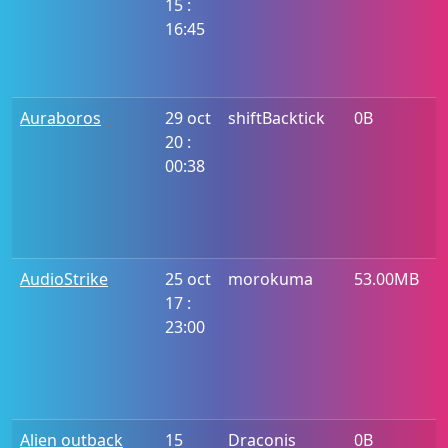
15 :
16:45
Auraboros
29 oct
shiftBacktick
0B
20 :
00:38
AudioStrike
25 oct
morokuma
53.00MB
17 :
23:00
Alien outback
15
Draconis
0B