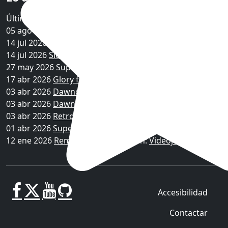
Últimas descargas agregadas
05 ago 2026
Rift Wizard 2
en:
RPG
14 jul 2026
Fear & Hunger
en:
Juegos de terror
14 jul 2026
Slots & Daggers
en:
RPG
27 may 2026
Super Liam Linux
en:
Juegos Linux
17 abr 2026
Glory frontline Wind...
en:
FPS
03 abr 2026
Dawncaster Mac
en:
Juegos Mac
03 abr 2026
Dawncaster Windows
en:
RPG
03 abr 2026
RetroRapid!
en:
Audiojuegos
01 abr 2026
Super Liam Mac
en:
Juegos Mac
12 ene 2026
Remagotchi Android
en:
Videojuegos
Accesibilidad
Contactar