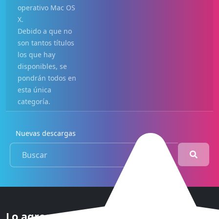
operativo Mac OS
X.
Debido a que no
son tantos títulos
los que hay
disponibles, se
pondrán todos en
esta única
categoría.
Nuevas descargas
Lo agregado más reciente