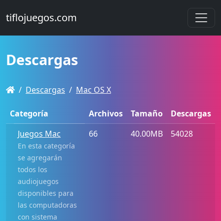
tiflojuegos.com
Descargas
Descargas
Mac OS X
Categoría
Archivos
Tamaño
Descargas
Juegos Mac
66
40.00MB
54028
En esta categoría
se agregarán
todos los
audiojuegos
disponibles para
las computadoras
con sistema