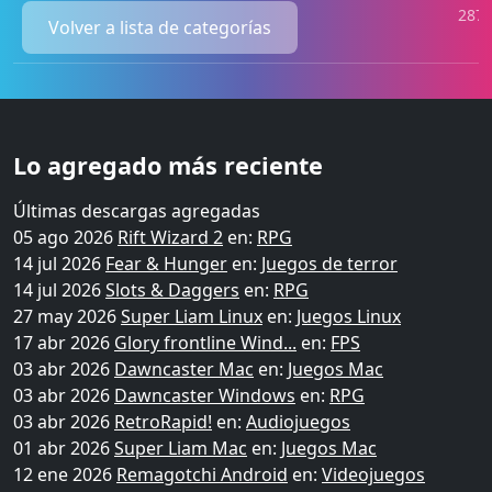
2879
Volver a lista de categorías
Lo agregado más reciente
Últimas descargas agregadas
05 ago 2026
Rift Wizard 2
en:
RPG
14 jul 2026
Fear & Hunger
en:
Juegos de terror
14 jul 2026
Slots & Daggers
en:
RPG
27 may 2026
Super Liam Linux
en:
Juegos Linux
17 abr 2026
Glory frontline Wind...
en:
FPS
03 abr 2026
Dawncaster Mac
en:
Juegos Mac
03 abr 2026
Dawncaster Windows
en:
RPG
03 abr 2026
RetroRapid!
en:
Audiojuegos
01 abr 2026
Super Liam Mac
en:
Juegos Mac
12 ene 2026
Remagotchi Android
en:
Videojuegos