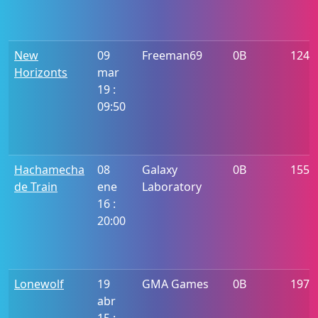
New
09
Freeman69
0B
1246
Horizonts
mar
19 :
09:50
Hachamecha
08
Galaxy
0B
1556
de Train
ene
Laboratory
16 :
20:00
Lonewolf
19
GMA Games
0B
197
abr