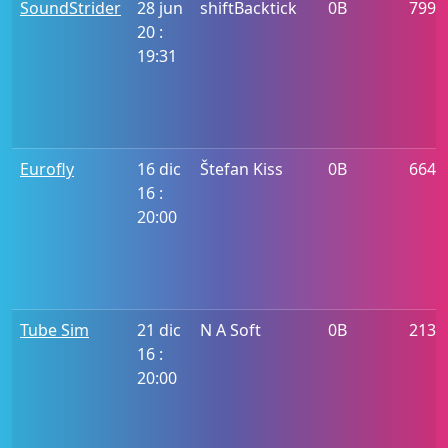
SoundStrider
28 jun
shiftBacktick
0B
799
20 :
19:31
Eurofly
16 dic
Štefan Kiss
0B
6647
16 :
20:00
Tube Sim
21 dic
N A Soft
0B
2137
16 :
20:00