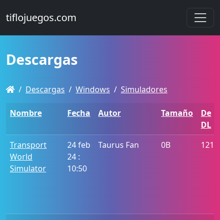
tiflojuegos.com
Descargas
Descargas
Windows
Simuladores
Nombre
Fecha
Autor
Tamaño
De
DL
Transport
24 feb
Taurus Fan
0B
1210
World
24 :
Simulator
10:50