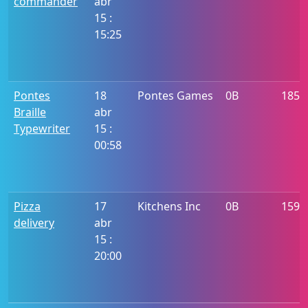
commander
abr
15 :
15:25
Pontes
18
Pontes Games
0B
1852
Braille
abr
Typewriter
15 :
00:58
Pizza
17
Kitchens Inc
0B
1592
delivery
abr
15 :
20:00