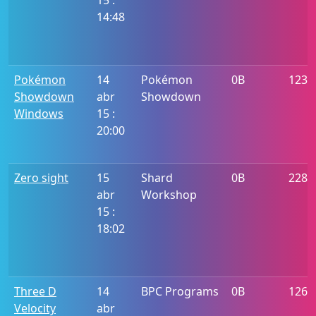
15 :
14:48
Pokémon
14
Pokémon
0B
1238
Showdown
abr
Showdown
Windows
15 :
20:00
Zero sight
15
Shard
0B
228
abr
Workshop
15 :
18:02
Three D
14
BPC Programs
0B
1263
Velocity
abr