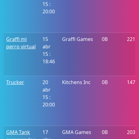
15 :
20:00
Graffi mi
15
Graffi Games
0B
2214
perro virtual
abr
15 :
18:46
Trucker
20
Kitchens Inc
0B
1473
abr
15 :
20:00
GMA Tank
17
GMA Games
0B
203