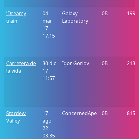
'Dreamy
04
Galaxy
0B
1991
train
mar
Laboratory
17 :
17:15
Carretera de
30 dic
Igor Gorlov
0B
2132
la vida
17 :
11:57
Stardew
17
ConcernedApe
0B
815
Valley
ago
22 :
03:35