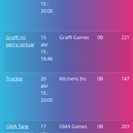
15 :
20:00
Graffi mi
15
Graffi Games
0B
2212
perro virtual
abr
15 :
18:46
Trucker
20
Kitchens Inc
0B
1472
abr
15 :
20:00
GMA Tank
17
GMA Games
0B
203