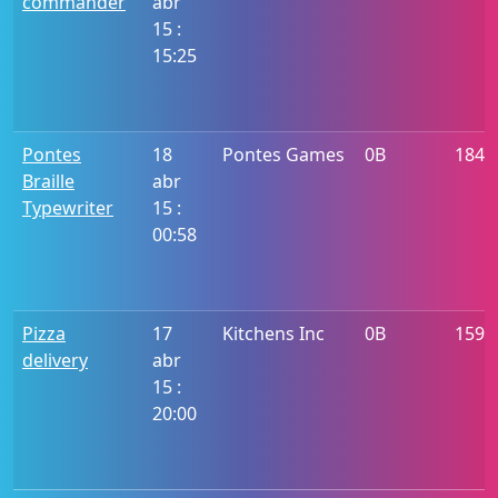
commander
abr
15 :
15:25
Pontes
18
Pontes Games
0B
1849
Braille
abr
Typewriter
15 :
00:58
Pizza
17
Kitchens Inc
0B
1592
delivery
abr
15 :
20:00