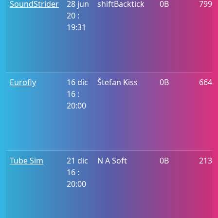
SoundStrider
28 jun
shiftBacktick
0B
799
20 :
19:31
Eurofly
16 dic
Štefan Kiss
0B
6640
16 :
20:00
Tube Sim
21 dic
N A Soft
0B
2134
16 :
20:00