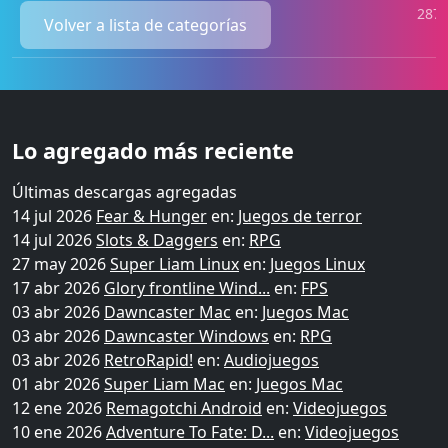
2877
Volver a lista de categorías
Lo agregado más reciente
Últimas descargas agregadas
14 jul 2026
Fear & Hunger
en:
Juegos de terror
14 jul 2026
Slots & Daggers
en:
RPG
27 may 2026
Super Liam Linux
en:
Juegos Linux
17 abr 2026
Glory frontline Wind...
en:
FPS
03 abr 2026
Dawncaster Mac
en:
Juegos Mac
03 abr 2026
Dawncaster Windows
en:
RPG
03 abr 2026
RetroRapid!
en:
Audiojuegos
01 abr 2026
Super Liam Mac
en:
Juegos Mac
12 ene 2026
Remagotchi Android
en:
Videojuegos
10 ene 2026
Adventure To Fate: D...
en:
Videojuegos