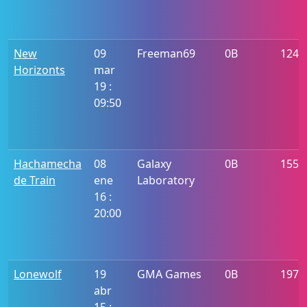
New
09
Freeman69
0B
1246
Horizonts
mar
19 :
09:50
Hachamecha
08
Galaxy
0B
1556
de Train
ene
Laboratory
16 :
20:00
Lonewolf
19
GMA Games
0B
197
abr