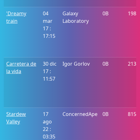
'Dreamy
04
Galaxy
0B
1987
train
mar
Laboratory
17 :
17:15
Carretera de
30 dic
Igor Gorlov
0B
2131
la vida
17 :
11:57
Stardew
17
ConcernedApe
0B
815
Valley
ago
22 :
03:35