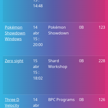
15 :
14:48
Pokémon
14
Pokémon
0B
1238
Showdown
abr
Showdown
Windows
15 :
20:00
Zero sight
15
Shard
0B
228
abr
Workshop
15 :
18:02
Three D
14
BPC Programs
0B
1261
Velocity
abr