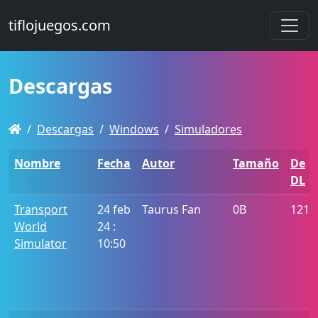
tiflojuegos.com
Descargas
Descargas
Windows
Simuladores
Nombre
Fecha
Autor
Tamaño
De
DL
Transport
24 feb
Taurus Fan
0B
1210
World
24 :
Simulator
10:50