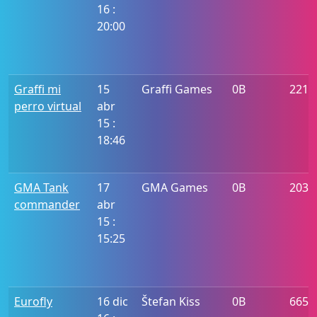
16 :
20:00
Graffi mi
15
Graffi Games
0B
2218
perro virtual
abr
15 :
18:46
GMA Tank
17
GMA Games
0B
203
commander
abr
15 :
15:25
Eurofly
16 dic
Štefan Kiss
0B
6653