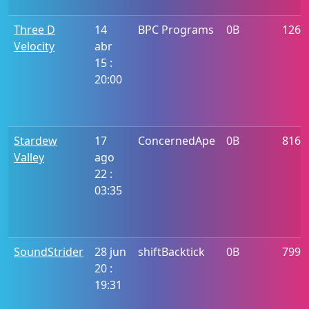
Three D
14
BPC Programs
0B
1268
Velocity
abr
15 :
20:00
Stardew
17
ConcernedApe
0B
816
Valley
ago
22 :
03:35
SoundStrider
28 jun
shiftBacktick
0B
799
20 :
19:31