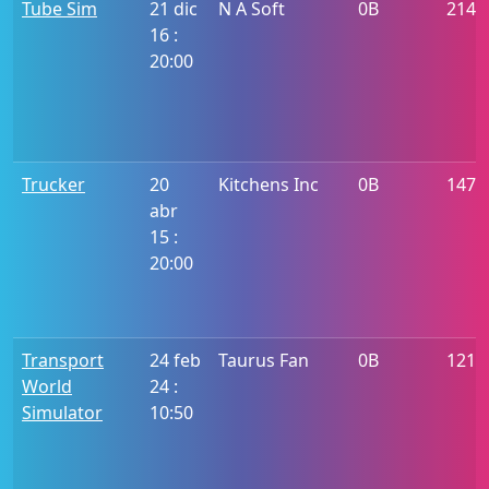
Tube Sim
21 dic
N A Soft
0B
2145
16 :
20:00
Trucker
20
Kitchens Inc
0B
1478
abr
15 :
20:00
Transport
24 feb
Taurus Fan
0B
1211
World
24 :
Simulator
10:50