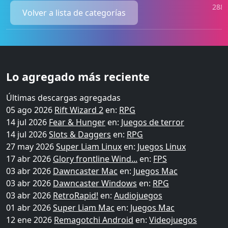
2884
Volver a lista de categorías
Lo agregado más reciente
Últimas descargas agregadas
05 ago 2026
Rift Wizard 2
en:
RPG
14 jul 2026
Fear & Hunger
en:
Juegos de terror
14 jul 2026
Slots & Daggers
en:
RPG
27 may 2026
Super Liam Linux
en:
Juegos Linux
17 abr 2026
Glory frontline Wind...
en:
FPS
03 abr 2026
Dawncaster Mac
en:
Juegos Mac
03 abr 2026
Dawncaster Windows
en:
RPG
03 abr 2026
RetroRapid!
en:
Audiojuegos
01 abr 2026
Super Liam Mac
en:
Juegos Mac
12 ene 2026
Remagotchi Android
en:
Videojuegos