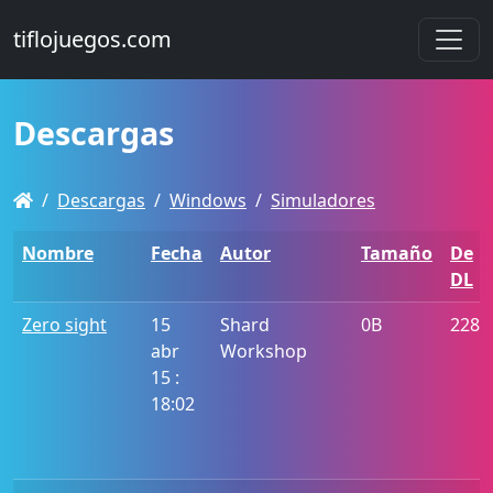
tiflojuegos.com
Descargas
Descargas
Windows
Simuladores
Nombre
Fecha
Autor
Tamaño
De
DL
Zero sight
15
Shard
0B
228
abr
Workshop
15 :
18:02