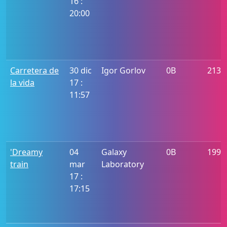
16 :
20:00
Carretera de
30 dic
Igor Gorlov
0B
2137
la vida
17 :
11:57
'Dreamy
04
Galaxy
0B
1994
train
mar
Laboratory
17 :
17:15