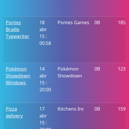
Pontes
18
Pontes Games
0B
1855
Braille
abr
Typewriter
15 :
00:58
Pokémon
14
Pokémon
0B
1238
Showdown
abr
Showdown
Windows
15 :
20:00
Pizza
17
Kitchens Inc
0B
1597
delivery
abr
15 :