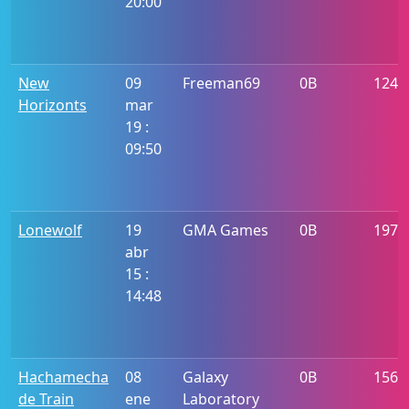
20:00
New
09
Freeman69
0B
1246
Horizonts
mar
19 :
09:50
Lonewolf
19
GMA Games
0B
197
abr
15 :
14:48
Hachamecha
08
Galaxy
0B
1560
de Train
ene
Laboratory