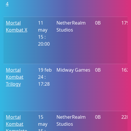
4
Mortal
11
NetherRealm
0B
179
Kombat X
may
Studios
15 :
20:00
Mortal
19 feb
Midway Games
0B
162
Kombat
24 :
Trilogy
17:28
Mortal
15
NetherRealm
0B
228
Kombat
may
Studios