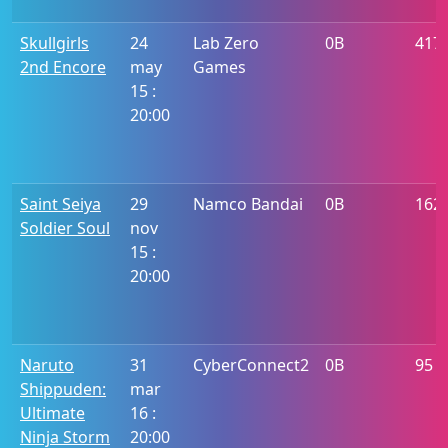
Skullgirls
24
Lab Zero
0B
417
2nd Encore
may
Games
15 :
20:00
Saint Seiya
29
Namco Bandai
0B
162
Soldier Soul
nov
15 :
20:00
Naruto
31
CyberConnect2
0B
95
Shippuden:
mar
Ultimate
16 :
Ninja Storm
20:00