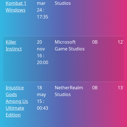
Kombat 1
mar
Studios
Windows
24 :
17:35
Killer
20
Microsoft
0B
127
Instinct
nov
Game Studios
16 :
20:00
Injustice
18
NetherRealm
0B
131
Gods
may
Studios
Among Us
15 :
Ultimate
00:43
Edition