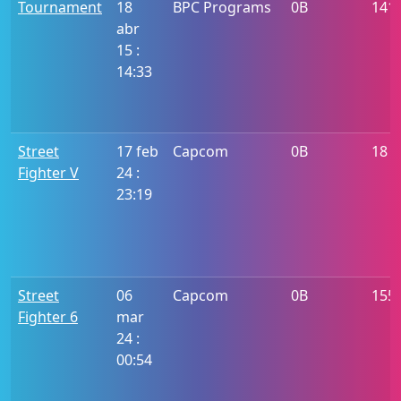
Tournament
18
BPC Programs
0B
141
abr
15 :
14:33
Street
17 feb
Capcom
0B
18
Fighter V
24 :
23:19
Street
06
Capcom
0B
155
Fighter 6
mar
24 :
00:54