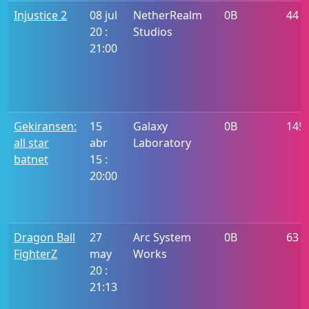
Injustice 2
08 jul
NetherRealm
0B
44
20 :
Studios
21:00
Gekiransen:
15
Galaxy
0B
145
all star
abr
Laboratory
batnet
15 :
20:00
Dragon Ball
27
Arc System
0B
63
FighterZ
may
Works
20 :
21:13