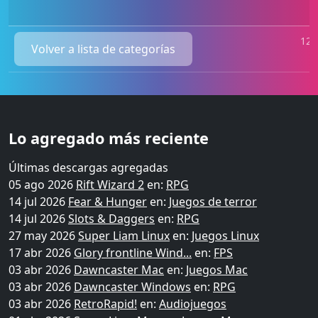
120
Volver a lista de categorías
Lo agregado más reciente
Últimas descargas agregadas
05 ago 2026
Rift Wizard 2
en:
RPG
14 jul 2026
Fear & Hunger
en:
Juegos de terror
14 jul 2026
Slots & Daggers
en:
RPG
27 may 2026
Super Liam Linux
en:
Juegos Linux
17 abr 2026
Glory frontline Wind...
en:
FPS
03 abr 2026
Dawncaster Mac
en:
Juegos Mac
03 abr 2026
Dawncaster Windows
en:
RPG
03 abr 2026
RetroRapid!
en:
Audiojuegos