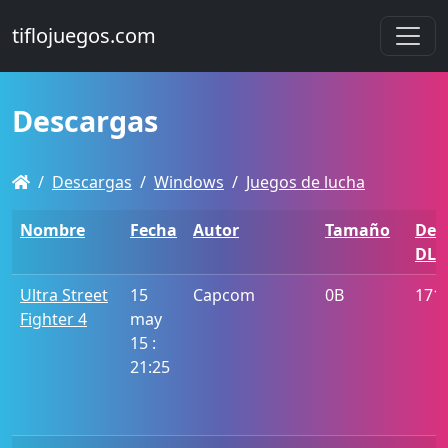
tiflojuegos.com
Descargas
Descargas
Windows
Juegos de lucha
Nombre
Fecha
Autor
Tamaño
De
DL
Ultra Street
15
Capcom
0B
171
Fighter 4
may
15 :
21:25