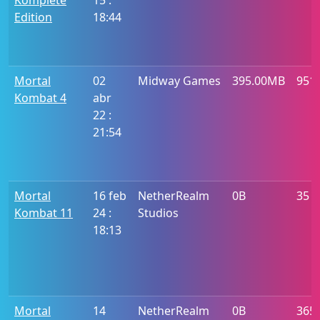
Komplete
15 :
Edition
18:44
Mortal
02
Midway Games
395.00MB
951
Kombat 4
abr
22 :
21:54
Mortal
16 feb
NetherRealm
0B
35
Kombat 11
24 :
Studios
18:13
Mortal
14
NetherRealm
0B
365