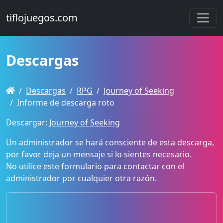
tiflojuegos.com
Descargas
Descargas
RPG
Journey of Seeking
Informe de descarga roto
Descargar:
Journey of Seeking
Un administrador se hará consciente de esta descarga,
por favor deja un mensaje si lo sientes necesario.
No utilice este formulario para contactar con el
administrador por cualquier otra razón.