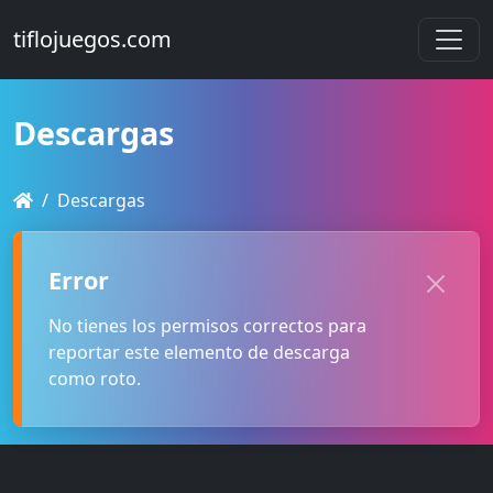
tiflojuegos.com
Descargas
Descargas
Error
No tienes los permisos correctos para
reportar este elemento de descarga
como roto.