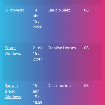
El Proyecto
14
Claudio Sáez
0B
abr
15 :
20:00
Extant
21 dic
Creative Heroes
0B
Windows
15 :
22:47
Radwin
15
Desconocido
0B
Island
abr
Windows
15 :
18:59