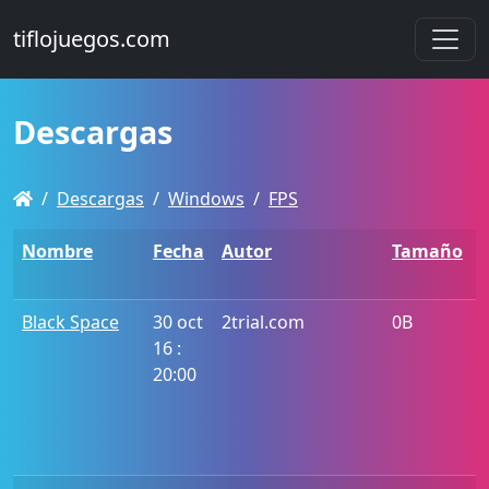
tiflojuegos.com
Descargas
Descargas
Windows
FPS
Nombre
Fecha
Autor
Tamaño
Black Space
30 oct
2trial.com
0B
16 :
20:00