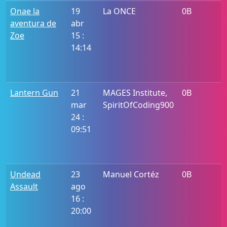
Onae la
19
La ONCE
0B
aventura de
abr
Zoe
15 :
14:14
Lantern Gun
21
MAGES Institute,
0B
mar
SpiritOfCoding900
24 :
09:51
Undead
23
Manuel Cortéz
0B
Assault
ago
16 :
20:00