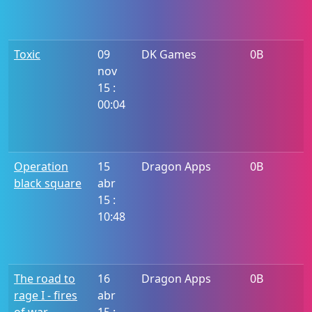
Toxic
09
DK Games
0B
nov
15 :
00:04
Operation
15
Dragon Apps
0B
black square
abr
15 :
10:48
The road to
16
Dragon Apps
0B
rage I - fires
abr