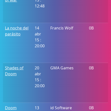
of war
15 :
12:48
La noche del
14
Francis Wolf
0B
parásito
abr
15 :
20:00
Shades of
20
GMA Games
0B
Doom
abr
15 :
20:00
Doom
13
id Software
0B