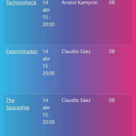
Technoshock
14
Anatol Kamynin
0B
abr
15 :
20:00
Exterminador
14
Claudio Sáez
0B
abr
15 :
20:00
The
14
Claudio Sáez
0B
Spaceship
abr
15 :
20:00