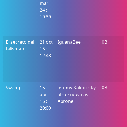
mar
24 :
19:39
El secreto del
21 oct
IguanaBee
0B
talismán
15 :
12:48
Swamp
15
Jeremy Kaldobsky
0B
abr
also known as
15 :
Aprone
20:00