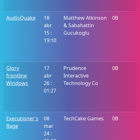
AudioQuake
18
Matthew Atkinson
0B
abr
& Sabahattin
15 :
Gucukoglu
19:10
Glory
17
Prudence
0B
frontline
abr
Interactive
Windows
26 :
Technology Co
01:27
Executioner's
08
TechCake Games
0B
Rage
mar
24 :