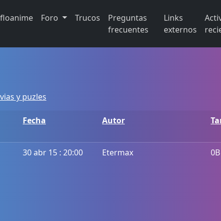
ifloanime
Foro
Trucos
Preguntas
Links
Acti
frecuentes
externos
reci
vias y puzles
Fecha
Autor
T
30 abr 15 : 20:00
Etermax
0B