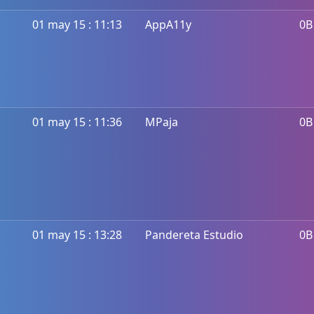
01 may 15 : 11:13
AppA11y
0B
01 may 15 : 11:36
MPaja
0B
01 may 15 : 13:28
Pandereta Estudio
0B