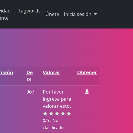
vidad
Tagwords
Únete
Inicia sesión
ente
amaño
De
Valorar
Obtener
DL
967
Por favor
ingresa para
valorar esto.
0/5 : No
clasificado