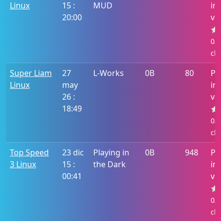
Linux
15 :
MUD
in
20:00
va
0/5
cla
Super Liam
27
L-Works
0B
80
Po
Linux
may
in
26 :
va
18:49
0/5
cla
Top Speed
23 dic
Playing in
0B
948
Po
3 Linux
15 :
the Dark
in
00:41
va
0/5
cla