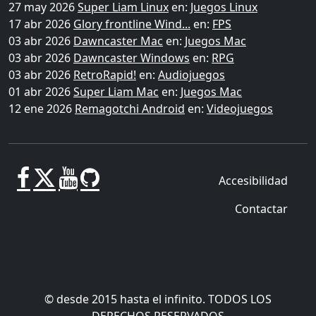
27 may 2026
Super Liam Linux
en:
Juegos Linux
17 abr 2026
Glory frontline Wind...
en:
FPS
03 abr 2026
Dawncaster Mac
en:
Juegos Mac
03 abr 2026
Dawncaster Windows
en:
RPG
03 abr 2026
RetroRapid!
en:
Audiojuegos
01 abr 2026
Super Liam Mac
en:
Juegos Mac
12 ene 2026
Remagotchi Android
en:
Videojuegos
Accesibilidad
Contactar
© desde 2015 hasta el infinito. TODOS LOS