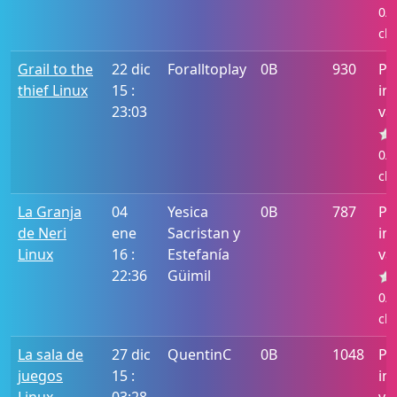
0/5
cla
Grail to the
22 dic
Foralltoplay
0B
930
Po
thief Linux
15 :
in
23:03
va
0/5
cla
La Granja
04
Yesica
0B
787
Po
de Neri
ene
Sacristan y
in
Linux
16 :
Estefanía
va
22:36
Güimil
0/5
cla
La sala de
27 dic
QuentinC
0B
1048
Po
juegos
15 :
in