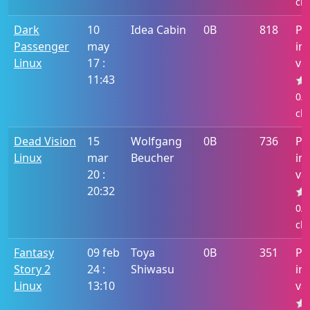
cla
Dark
10
Idea Cabin
0B
818
Po
Passenger
may
in
Linux
17 :
va
11:43
0/5
cla
Dead Vision
15
Wolfgang
0B
736
Po
Linux
mar
Beucher
in
20 :
va
20:32
0/5
cla
Fantasy
09 feb
Toya
0B
351
Po
Story 2
24 :
Shiwasu
in
Linux
13:10
va