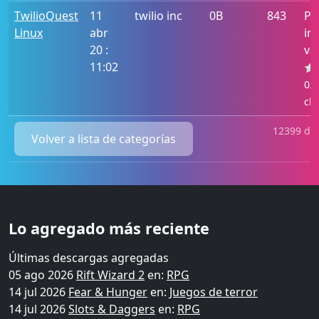
TwilioQuest
11
twilio inc
0B
843
Po
Linux
abr
in
20 :
va
11:02
0/5
cla
12399 des
Volver a lista de categorías
Lo agregado más reciente
Últimas descargas agregadas
05 ago 2026
Rift Wizard 2
en:
RPG
14 jul 2026
Fear & Hunger
en:
Juegos de terror
14 jul 2026
Slots & Daggers
en:
RPG