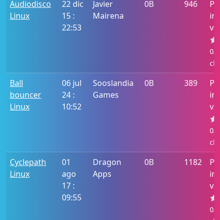
Audiodisco
22 dic
Javier
0B
946
Po
Linux
15 :
Mairena
in
22:53
va
0/5
cla
Ball
06 jul
Sooslandia
0B
389
Po
bouncer
24 :
Games
in
Linux
10:52
va
0/5
cla
Cyclepath
01
Dragon
0B
1182
Po
Linux
ago
Apps
in
17 :
va
09:55
0/5