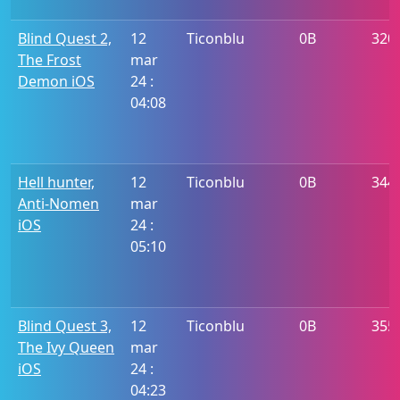
Blind Quest 2,
12
Ticonblu
0B
320
The Frost
mar
Demon iOS
24 :
04:08
Hell hunter,
12
Ticonblu
0B
344
Anti-Nomen
mar
iOS
24 :
05:10
Blind Quest 3,
12
Ticonblu
0B
355
The Ivy Queen
mar
iOS
24 :
04:23