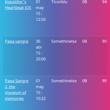
Inquisitor's
01
Ticonblu
0B
948
Heartbeat iOS
may
15 :
12:50
Papa sangre
30
Somethinelse
0B
959
abr
15 :
20:00
Papa Sangre
01
Somethinelse
0B
991
2, the
may
museum of
15 :
memories
10:22