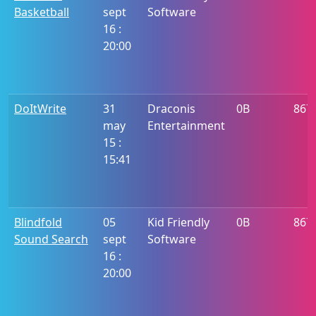
Basketball
sept
Software
16 :
20:00
DoItWrite
31
Draconis
0B
867
may
Entertainment
15 :
15:41
Blindfold
05
Kid Friendly
0B
867
Sound Search
sept
Software
16 :
20:00