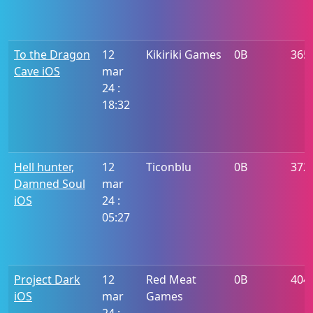
To the Dragon
12
Kikiriki Games
0B
365
Cave iOS
mar
24 :
18:32
Hell hunter,
12
Ticonblu
0B
372
Damned Soul
mar
iOS
24 :
05:27
Project Dark
12
Red Meat
0B
404
iOS
mar
Games