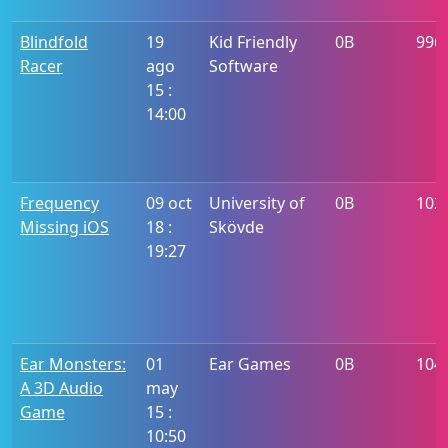
Blindfold
19
Kid Friendly
0B
996
Racer
ago
Software
15 :
14:00
Frequency
09 oct
University of
0B
102
Missing iOS
18 :
Skövde
19:27
Ear Monsters:
01
Ear Games
0B
104
A 3D Audio
may
Game
15 :
10:50