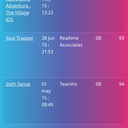
Adventure -
15 :
The Village
12:23
iOS
Soul Trapper
28 jun
Realtime
0B
939
15 :
Associates
21:53
Sixth Sense
01
Teamhn
0B
944
may
15 :
08:49