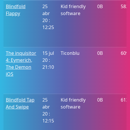
Blindfold
25
Kid friendly
0B
582
Flappy
abr
software
20 :
12:25
The inquisitor
15 jul
Ticonblu
0B
609
4: Eymerich,
20 :
The Demon
21:10
iOS
Blindfold Tap
25
Kid friendly
0B
613
And Swipe
abr
software
20 :
12:15