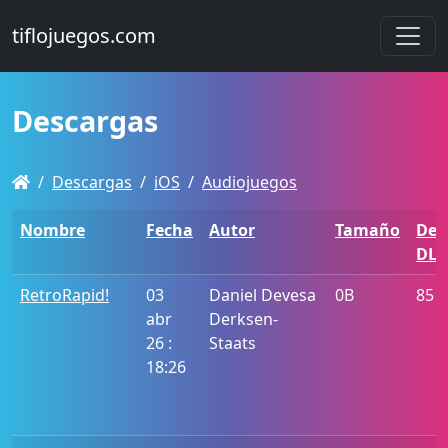
tiflojuegos.com
Descargas
Descargas
iOS
Audiojuegos
Nombre
Fecha
Autor
Tamaño
De
DL
RetroRapid!
03
Daniel Devesa
0B
85
abr
Derksen-
26 :
Staats
18:26