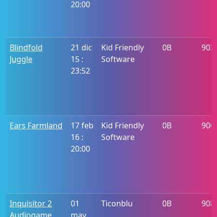
20:00
Blindfold
21 dic
Kid Friendly
0B
903
Juggle
15 :
Software
23:52
Ears Farmland
17 feb
Kid Friendly
0B
906
16 :
Software
20:00
Inquisitor 2
01
Ticonblu
0B
908
Audiogame
may