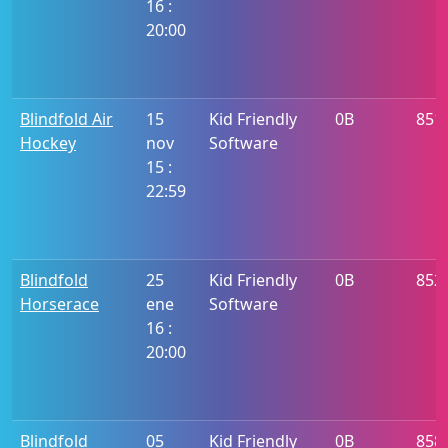
16 :
20:00
Blindfold Air
15
Kid Friendly
0B
851
Hockey
nov
Software
15 :
22:59
Blindfold
25
Kid Friendly
0B
852
Horserace
ene
Software
16 :
20:00
Blindfold
05
Kid Friendly
0B
858