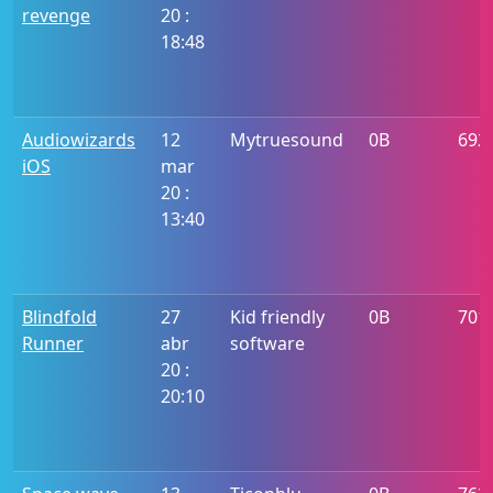
revenge
20 :
18:48
Audiowizards
12
Mytruesound
0B
692
iOS
mar
20 :
13:40
Blindfold
27
Kid friendly
0B
701
Runner
abr
software
20 :
20:10