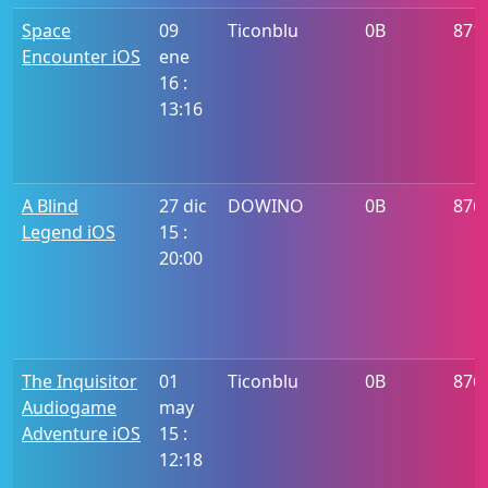
Space
09
Ticonblu
0B
871
Encounter iOS
ene
16 :
13:16
A Blind
27 dic
DOWINO
0B
876
Legend iOS
15 :
20:00
The Inquisitor
01
Ticonblu
0B
876
Audiogame
may
Adventure iOS
15 :
12:18