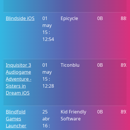
Blindside iOS
01
Epicycle
0B
885
may
15 :
12:54
Inquisitor 3
01
Ticonblu
0B
892
Audiogame
may
Adventure -
15 :
Sisters in
12:28
Dream iOS
Blindfold
25
Kid Friendly
0B
893
Games
abr
Software
Launcher
16 :