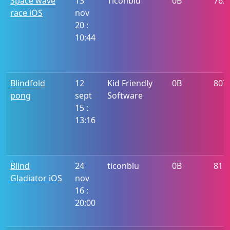
Space wave
13
Ticonblu
0B
762
race iOS
nov
20 :
10:44
Blindfold
12
Kid Friendly
0B
807
pong
sept
Software
15 :
13:16
Blind
24
ticonblu
0B
811
Gladiator iOS
nov
16 :
20:00