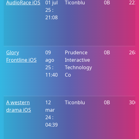
AudioRace iOS
01 jul
Ticonblu
0B
223
25 :
21:08
Glory
09
Prudence
0B
268
Frontline iOS
ago
Interactive
25 :
Technology
11:40
Co
A western
12
Ticonblu
0B
306
drama iOS
mar
24 :
04:39