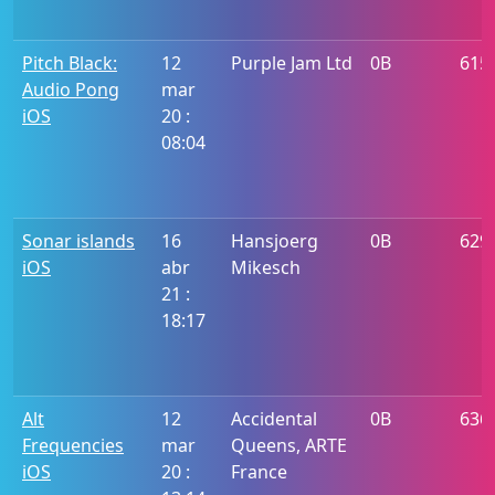
Pitch Black:
12
Purple Jam Ltd
0B
615
Audio Pong
mar
iOS
20 :
08:04
Sonar islands
16
Hansjoerg
0B
629
iOS
abr
Mikesch
21 :
18:17
Alt
12
Accidental
0B
636
Frequencies
mar
Queens, ARTE
iOS
20 :
France