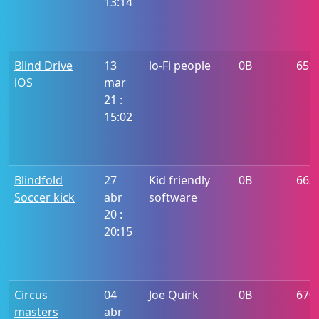
13:14
Blind Drive
13
lo-Fi people
0B
659
iOS
mar
21 :
15:02
Blindfold
27
Kid friendly
0B
663
Soccer kick
abr
software
20 :
20:15
Circus
04
Joe Quirk
0B
670
masters
abr