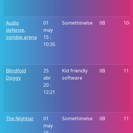
Audio
01
Somethinelse
0B
104
defense,
may
zombie arena
15 :
10:35
Blindfold
25
Kid friendly
0B
112
Doggy
abr
software
20 :
12:21
The Nightjar
01
Somethinelse
0B
115
may
15 :