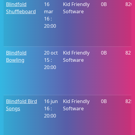
Blindfold
16
Kid Friendly
0B
820
Shuffleboard
mar
Software
16 :
20:00
Blindfold
20 oct
Kid Friendly
0B
821
Bowling
15 :
Software
20:00
Blindfold Bird
16 jun
Kid Friendly
0B
825
Songs
16 :
Software
20:00