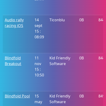
Audio rally
14
Ticonblu
0B
844
racing iOS
sept
15 :
08:09
Blindfold
11
Kid Friendly
0B
844
Breakout
nov
Software
15 :
10:50
Blindfold Pool
15
Kid Friendly
0B
849
may
Software