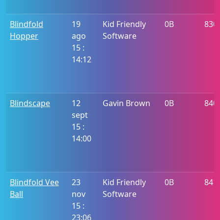
Blindfold
19
Kid Friendly
0B
830
Hopper
ago
Software
15 :
14:12
Blindscape
12
Gavin Brown
0B
840
sept
15 :
14:00
Blindfold Vee
23
Kid Friendly
0B
841
Ball
nov
Software
15 :
23:06