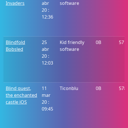
Invaders
abr
software
20 :
12:36
Blindfold
25
Kid friendly
0B
571
Bobsled
abr
software
20 :
12:03
Blind quest,
11
Ticonblu
0B
578
the enchanted
mar
castle iOS
20 :
09:45