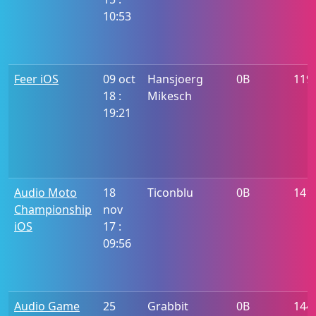
10:53
Feer iOS
09 oct
Hansjoerg
0B
119
18 :
Mikesch
19:21
Audio Moto
18
Ticonblu
0B
141
Championship
nov
iOS
17 :
09:56
Audio Game
25
Grabbit
0B
144