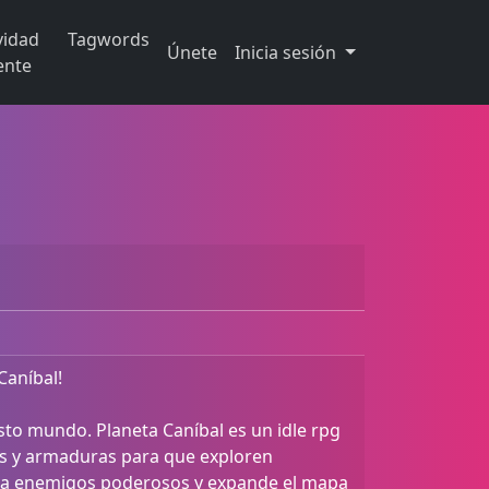
vidad
Tagwords
Únete
Inicia sesión
ente
Caníbal!
sto mundo. Planeta Caníbal es un idle rpg
as y armaduras para que exploren
e a enemigos poderosos y expande el mapa