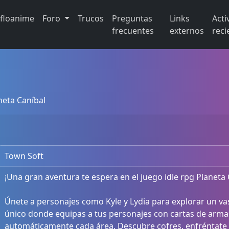
ifloanime
Foro
Trucos
Preguntas
Links
Acti
frecuentes
externos
reci
neta Caníbal
Town Soft
¡Una gran aventura te espera en el juego idle rpg Planeta 
Únete a personajes como Kyle y Lydia para explorar un va
único donde equipas a tus personajes con cartas de arm
automáticamente cada área. Descubre cofres, enfréntat