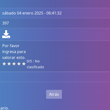
sábado 04 enero 2025 - 06:41:32
397
Por favor
ingresa para
valorar esto.
0/5 : No
clasificado
Atrás
ario.