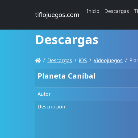
Inicio
Descargas
T
tiflojuegos.com
Descargas
Descargas
iOS
Videojuegos
Pla
Planeta Caníbal
Autor
Descripción