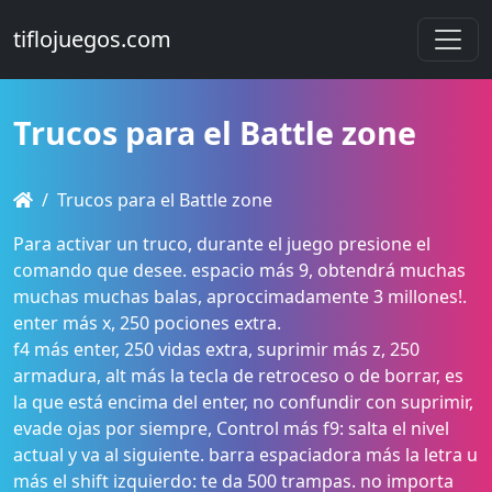
tiflojuegos.com
Trucos para el Battle zone
Trucos para el Battle zone
Para activar un truco, durante el juego presione el
comando que desee. espacio más 9, obtendrá muchas
muchas muchas balas, aproccimadamente 3 millones!.
enter más x, 250 pociones extra.
f4 más enter, 250 vidas extra, suprimir más z, 250
armadura, alt más la tecla de retroceso o de borrar, es
la que está encima del enter, no confundir con suprimir,
evade ojas por siempre, Control más f9: salta el nivel
actual y va al siguiente. barra espaciadora más la letra u
más el shift izquierdo: te da 500 trampas. no importa