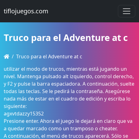
tiflojuegos.com
Truco para el Adventure at c
Truco para el Adventure at c
utilizar el modo de trucos, mientras está jugando un
nivel. Mantenga pulsado alt izquierdo, control derecho,
y F2 y pulse la barra espaciadora. A continuación, suelte
todas las teclas. Se le pedirá la contraseña. Asegúrese
nada más de estar en el cuadro de edición y escriba lo
siguiente:
agxvtdazzy15352
Presione enter. Ahora el juego le dejará en claro que va
a quedar marcado como un tramposo o cheater.
A continuación, el menú de trucos aparecerá. Sólo se