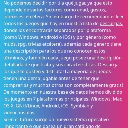
No podemos decidir por ti a qué jugar, ya que esto
depende de varios factores como edad, gustos,
intereses, etcétera. Sin embargo te recomendamos leer
todos los juegos que hay en nuestra lista de
descargas,
donde los encontrarás separados por plataforma
(como Windows, Android o iOS) y por género (como
muds, rpg, trivias etcétera), además cada género tiene
una descripción para los que no conocen estos
términos, y también cada juego posee una descripción
detallada de que trata y sus características. Descarga
los que te gusten y disfruta! La mayoría de juegos
tienen una demo jugable antes de tener que
comprarlos y muchos otros son completamente gratis!
De momento en nuestra base de datos hemos dividido
los juegos en 7 plataformas principales. Windows, Mac
OS X, GNU/Linux, Android, iOS, Symbian y
videoconsolas.
Si en el futuro surge un nuevo sistema operativo
importante o que posea un gran catálogo de