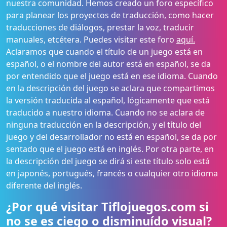
nuestra comunidad. Hemos creado un foro específico
para planear los proyectos de traducción, como hacer
traducciones de diálogos, prestar la voz, traducir
manuales, etcétera. Puedes visitar este foro
aquí.
Aclaramos que cuando el título de un juego está en
español, o el nombre del autor está en español, se da
por entendido que el juego está en ese idioma. Cuando
en la descripción del juego se aclara que compartimos
la versión traducida al español, lógicamente que está
traducido a nuestro idioma. Cuando no se aclara de
ninguna traducción en la descripción, y el título del
juego y del desarrollador no está en español, se da por
sentado que el juego está en inglés. Por otra parte, en
la descripción del juego se dirá si este título solo está
en japonés, portugués, francés o cualquier otro idioma
diferente del inglés.
¿Por qué visitar Tiflojuegos.com si
no se es ciego o disminuído visual?