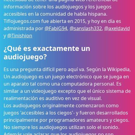
información sobre los audiojuegos y los juegos
accesibles en la comunidad de habla hispana.
Tiflojuegos.com fue abierta en 2015, y hoy en día es
administrada por
@FabiG94
,
@sanslash332
,
@axeldavid
y
@Tinishion
¿Qué es exactamente un
audiojuego?
Es una pregunta difícil pero aquí va. Según la Wikipedia,
Un audiojuego es un juego electrónico que se juega en
un aparato tal como una computadora personal. Es
similar a un videojuego excepto que el único sistema de
realimentación es auditivo en vez de visual.
Los audiojuegos originalmente comenzaron como
juegos 'accesibles a los ciegos'- y fueron desarrollados
principalmente por programadores amateurs y ciegos.
No siempre los audiojuegos utilizan solo el sonido.
Además vale aclarar que los audiojuegos no son