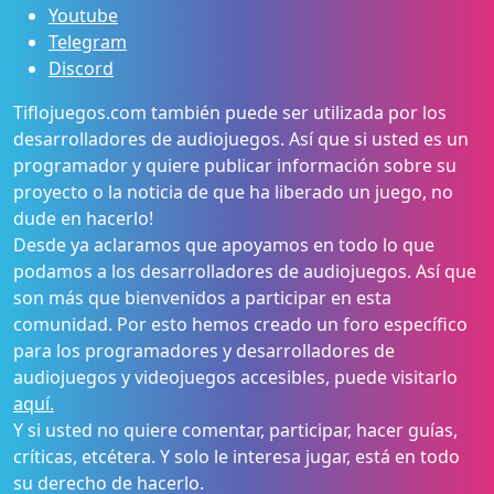
Youtube
Telegram
Discord
Tiflojuegos.com también puede ser utilizada por los
desarrolladores de audiojuegos. Así que si usted es un
programador y quiere publicar información sobre su
proyecto o la noticia de que ha liberado un juego, no
dude en hacerlo!
Desde ya aclaramos que apoyamos en todo lo que
podamos a los desarrolladores de audiojuegos. Así que
son más que bienvenidos a participar en esta
comunidad. Por esto hemos creado un foro específico
para los programadores y desarrolladores de
audiojuegos y videojuegos accesibles, puede visitarlo
aquí.
Y si usted no quiere comentar, participar, hacer guías,
críticas, etcétera. Y solo le interesa jugar, está en todo
su derecho de hacerlo.