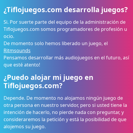
¿Tiflojuegos.com desarrolla juegos?
Si. Por suerte parte del equipo de la administración de
Tiflojuegos.com somos programadores de profesión u
ocio.
De momento solo hemos liberado un juego, el
Ritmsounds
Pensamos desarrollar más audiojuegos en el futuro, así
que esté atento!
¿Puedo alojar mi juego en
Tiflojuegos.com?
Depende. De momento no alojamos ningún juego de
otra persona en nuestro servidor, pero si usted tiene la
intención de hacerlo, no pierde nada con preguntar, y
consideraremos la petición y está la posibilidad de que
alojemos su juego.