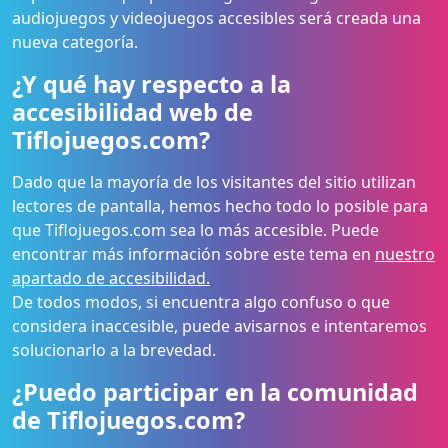
audiojuegos y videojuegos accesibles será creada una
nueva categoría.
¿Y qué hay respecto a la
accesibilidad web de
Tiflojuegos.com?
Dado que la mayoría de los visitantes del sitio utilizan
lectores de pantalla, hemos hecho todo lo posible para
que Tiflojuegos.com sea lo más accesible. Puede
encontrar más información sobre este tema en
nuestro
apartado de accesibilidad.
De todos modos, si encuentra algo confuso o que
considera inaccesible, puede avisarnos e intentaremos
solucionarlo a la brevedad.
¿Puedo participar en la comunidad
de Tiflojuegos.com?