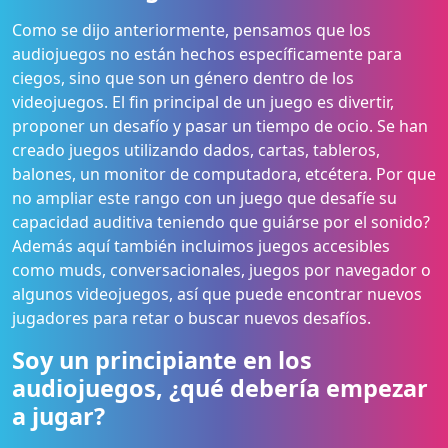
Como se dijo anteriormente, pensamos que los
audiojuegos no están hechos específicamente para
ciegos, sino que son un género dentro de los
videojuegos. El fin principal de un juego es divertir,
proponer un desafío y pasar un tiempo de ocio. Se han
creado juegos utilizando dados, cartas, tableros,
balones, un monitor de computadora, etcétera. Por que
no ampliar este rango con un juego que desafíe su
capacidad auditiva teniendo que guiárse por el sonido?
Además aquí también incluimos juegos accesibles
como muds, conversacionales, juegos por navegador o
algunos videojuegos, así que puede encontrar nuevos
jugadores para retar o buscar nuevos desafíos.
Soy un principiante en los
audiojuegos, ¿qué debería empezar
a jugar?