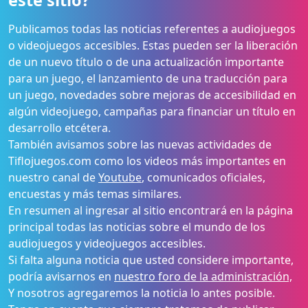
este sitio?
Publicamos todas las noticias referentes a audiojuegos
o videojuegos accesibles. Estas pueden ser la liberación
de un nuevo título o de una actualización importante
para un juego, el lanzamiento de una traducción para
un juego, novedades sobre mejoras de accesibilidad en
algún videojuego, campañas para financiar un título en
desarrollo etcétera.
También avisamos sobre las nuevas actividades de
Tiflojuegos.com como los videos más importantes en
nuestro canal de
Youtube
, comunicados oficiales,
encuestas y más temas similares.
En resumen al ingresar al sitio encontrará en la página
principal todas las noticias sobre el mundo de los
audiojuegos y videojuegos accesibles.
Si falta alguna noticia que usted considere importante,
podría avisarnos en
nuestro foro de la administración,
Y nosotros agregaremos la noticia lo antes posible.