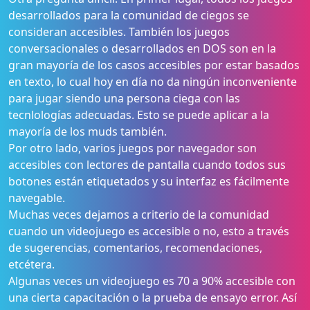
desarrollados para la comunidad de ciegos se
consideran accesibles. También los juegos
conversacionales o desarrollados en DOS son en la
gran mayoría de los casos accesibles por estar basados
en texto, lo cual hoy en día no da ningún inconveniente
para jugar siendo una persona ciega con las
tecnlologías adecuadas. Esto se puede aplicar a la
mayoría de los muds también.
Por otro lado, varios juegos por navegador son
accesibles con lectores de pantalla cuando todos sus
botones están etiquetados y su interfaz es fácilmente
navegable.
Muchas veces dejamos a criterio de la comunidad
cuando un videojuego es accesible o no, esto a través
de sugerencias, comentarios, recomendaciones,
etcétera.
Algunas veces un videojuego es 70 a 90% accesible con
una cierta capacitación o la prueba de ensayo error. Así