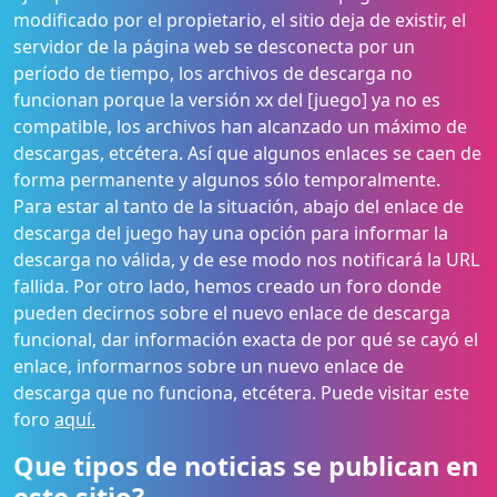
modificado por el propietario, el sitio deja de existir, el
servidor de la página web se desconecta por un
período de tiempo, los archivos de descarga no
funcionan porque la versión xx del [juego] ya no es
compatible, los archivos han alcanzado un máximo de
descargas, etcétera. Así que algunos enlaces se caen de
forma permanente y algunos sólo temporalmente.
Para estar al tanto de la situación, abajo del enlace de
descarga del juego hay una opción para informar la
descarga no válida, y de ese modo nos notificará la URL
fallida. Por otro lado, hemos creado un foro donde
pueden decirnos sobre el nuevo enlace de descarga
funcional, dar información exacta de por qué se cayó el
enlace, informarnos sobre un nuevo enlace de
descarga que no funciona, etcétera. Puede visitar este
foro
aquí.
Que tipos de noticias se publican en