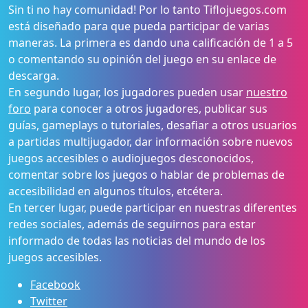
Sin ti no hay comunidad! Por lo tanto Tiflojuegos.com
está diseñado para que pueda participar de varias
maneras. La primera es dando una calificación de 1 a 5
o comentando su opinión del juego en su enlace de
descarga.
En segundo lugar, los jugadores pueden usar
nuestro
foro
para conocer a otros jugadores, publicar sus
guías, gameplays o tutoriales, desafiar a otros usuarios
a partidas multijugador, dar información sobre nuevos
juegos accesibles o audiojuegos desconocidos,
comentar sobre los juegos o hablar de problemas de
accesibilidad en algunos títulos, etcétera.
En tercer lugar, puede participar en nuestras diferentes
redes sociales, además de seguirnos para estar
informado de todas las noticias del mundo de los
juegos accesibles.
Facebook
Twitter