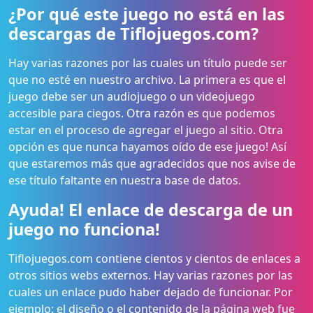
¿Por qué este juego no está en las
descargas de Tiflojuegos.com?
Hay varias razones por las cuales un título puede ser
que no esté en nuestro archivo. La primera es que el
juego debe ser un audiojuego o un videojuego
accesible para ciegos. Otra razón es que podemos
estar en el proceso de agregar el juego al sitio. Otra
opción es que nunca hayamos oído de ese juego! Así
que estaremos más que agradecidos que nos avise de
ese título faltante en nuestra base de datos.
Ayuda! El enlace de descarga de un
juego no funciona!
Tiflojuegos.com contiene cientos y cientos de enlaces a
otros sitios webs externos. Hay varias razones por las
cuales un enlace pudo haber dejado de funcionar. Por
ejemplo: el diseño o el contenido de la página web fue