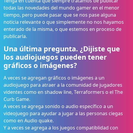
Tenga en cuenta que siempre tratamos de publicar
todas las novedades del mundo gamer en el menor
tiempo, pero puede pasar que se nos pase alguna
noticia relevante o que simplemente no nos hayamos
enterado de la misma, o que estemos en proceso de
publicarla.
Una última pregunta. ¿Dijiste que
los audiojuegos pueden tener
gráficos o imágenes?
A veces se agregan gráficos o imágenes a un
audiojuego para atraer a la comunidad de jugadores
videntes como en shadow line, Terraformers o el The
Curb Game.
A veces se agrega sonido o audio específico a un
videojuego para ayudar a jugar a las personas ciegas
como en Audio quake.
Y a veces se agrega a los juegos compatiblidad con