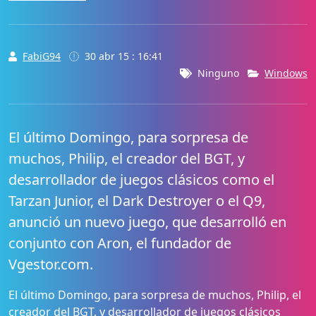
FabiG94
30 abr 15 : 16:41
Ninguno
Windows
El último Domingo, para sorpresa de
muchos, Philip, el creador del BGT, y
desarrollador de juegos clásicos como el
Tarzan Junior, el Dark Destroyer o el Q9,
anunció un nuevo juego, que desarrolló en
conjunto con Aron, el fundador de
Vgestor.com.
El último Domingo, para sorpresa de muchos, Philip, el
creador del BGT, y desarrollador de juegos clásicos