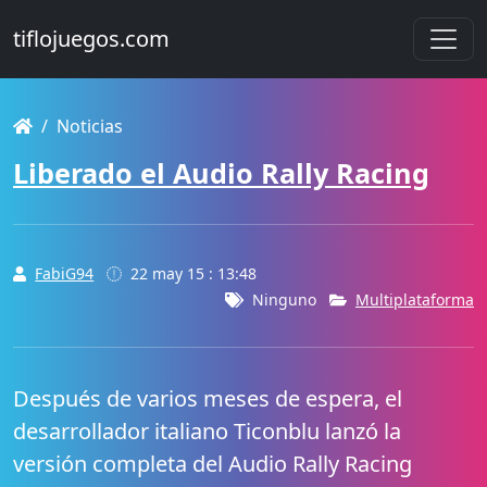
tiflojuegos.com
Noticias
Liberado el Audio Rally Racing
FabiG94
22 may 15 : 13:48
Ninguno
Multiplataforma
Después de varios meses de espera, el
desarrollador italiano Ticonblu lanzó la
versión completa del Audio Rally Racing