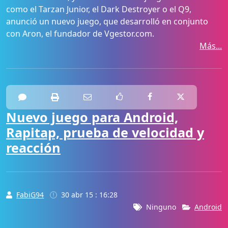
como el Tarzan Junior, el Dark Destroyer o el Q9,
anunció un nuevo juego, que desarrolló en conjunto
con Aron, el fundador de Vgestor.com.
Más...
Nuevo juego para Android,
Rapitap, prueba de velocidad y
reacción
FabiG94
30 abr 15 : 16:28
Ninguno
Android