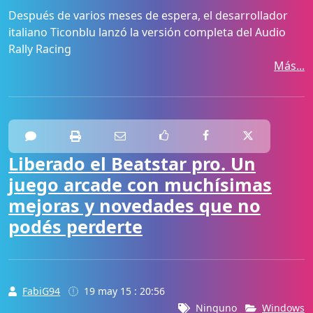
Después de varios meses de espera, el desarrollador
italiano Ticonblu lanzó la versión completa del Audio
Rally Racing
Más...
Liberado el Beatstar pro. Un
juego arcade con muchísimas
mejoras y novedades que no
podés perderte
FabiG94
19 may 15 : 20:56
Ninguno
Windows