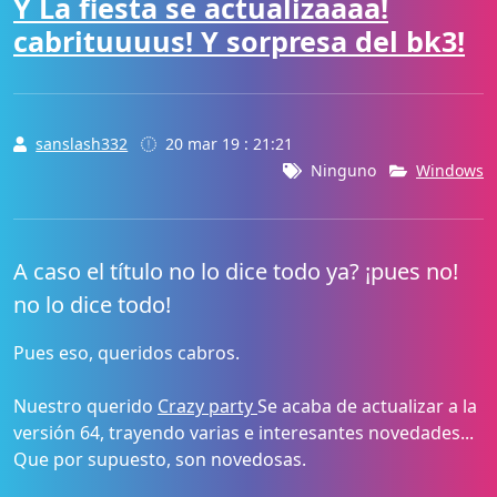
Y La fiesta se actualizaaaa!
cabrituuuus! Y sorpresa del bk3!
sanslash332
20 mar 19 : 21:21
Ninguno
Windows
A caso el título no lo dice todo ya? ¡pues no!
no lo dice todo!
Pues eso, queridos cabros.
Nuestro querido
Crazy party
Se acaba de actualizar a la
versión 64, trayendo varias e interesantes novedades...
Que por supuesto, son novedosas.