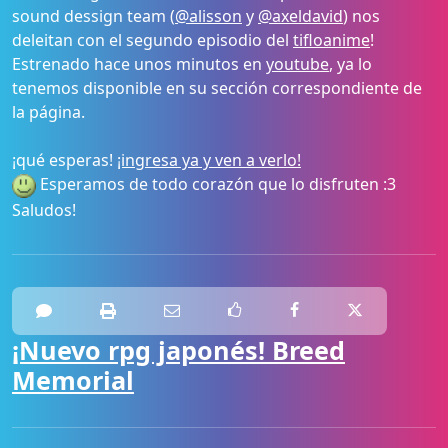
sound dessign team (
@alisson
y
@axeldavid
) nos
deleitan con el segundo episodio del
tifloanime
!
Estrenado hace unos minutos en
youtube
, ya lo
tenemos disponible en su sección correspondiente de
la página.
¡qué esperas!
¡ingresa ya y ven a verlo!
Esperamos de todo corazón que lo disfruten :3
Saludos!
¡Nuevo rpg japonés! Breed
Memorial