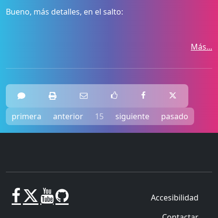
Bueno, más detalles, en el salto:
Más...
primera
anterior
15
siguiente
pasado
Accesibilidad
Contactar