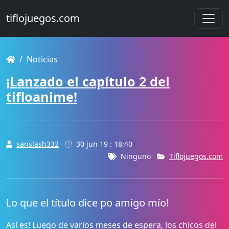
tiflojuegos.com
Noticias
¡Lanzado el capítulo 2 del
tifloanime!
sanslash332
30 jun 19 : 18:40
Ninguno
Tiflojuegos.com
Lo que el título dice po amigo mío!
Así es! Luego de varios meses de espera, los chicos del