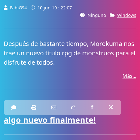
FabiG94
10 jun 19 : 22:07
Ninguno
Windows
Después de bastante tiempo, Morokuma nos
trae un nuevo título rpg de monstruos para el
disfrute de todos.
Más...
algo nuevo finalmente!