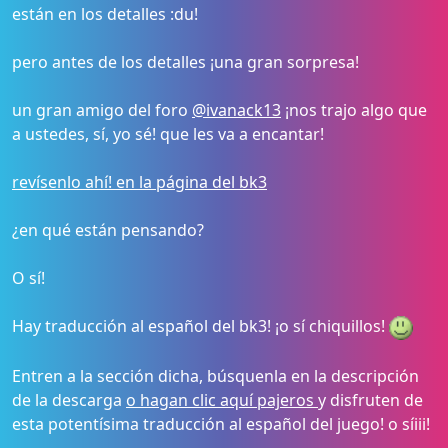
están en los detalles :du!
pero antes de los detalles ¡una gran sorpresa!
un gran amigo del foro
@ivanack13
¡nos trajo algo que
a ustedes, sí, yo sé! que les va a encantar!
revísenlo ahí! en la página del bk3
¿en qué están pensando?
O sí!
Hay traducción al español del bk3! ¡o sí chiquillos!
Entren a la sección dicha, búsquenla en la descripción
de la descarga
o hagan clic aquí pajeros
y disfruten de
esta potentísima traducción al español del juego! o síiii!