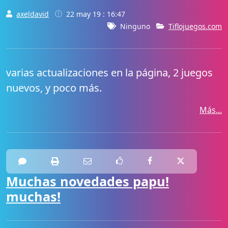
axeldavid
22 may 19 : 16:47
Ninguno
Tiflojuegos.com
varias actualizaciones en la página, 2 juegos
nuevos, y poco más.
Más...
Muchas novedades papu!
muchas!