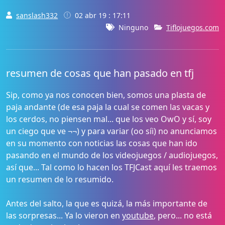
sanslash332
02 abr 19 : 17:11
Ninguno
Tiflojuegos.com
resumen de cosas que han pasado en tfj
Sip, como ya nos conocen bien, somos una plasta de
paja andante (de esa paja la cual se comen las vacas y
los cerdos, no piensen mal... que los veo OwO y sí, soy
un ciego que ve ¬¬) y para variar (oo síi) no anunciamos
en su momento con noticias las cosas que han ido
pasando en el mundo de los videojuegos / audiojuegos,
así que... Tal como lo hacen los TFJCast aquí les traemos
un resumen de lo resumido.
Antes del salto, la que es quizá, la más importante de
las sorpresas... Ya lo vieron en
youtube
, pero... no está