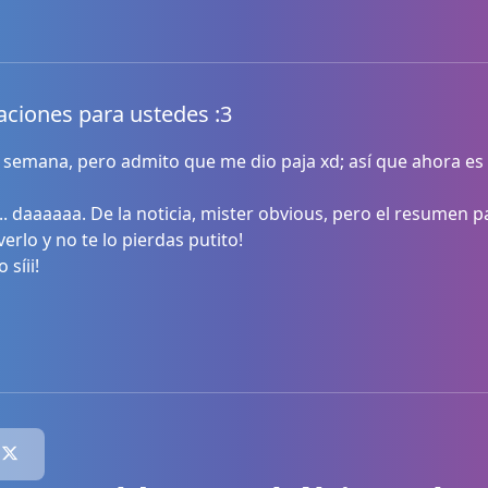
aciones para ustedes :3
a semana, pero admito que me dio paja xd; así que ahora e
.. daaaaaa. De la noticia, mister obvious, pero el resumen pa
erlo y no te lo pierdas putito!
 o síii!