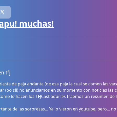
apu! muchas!
n tfj
sta de paja andante (de esa paja la cual se comen las vacas
riar (oo síi) no anunciamos en su momento con noticias la
l como lo hacen los TFJCast aquí les traemos un resumen de 
rtante de las sorpresas... Ya lo vieron en
youtube
, pero... n