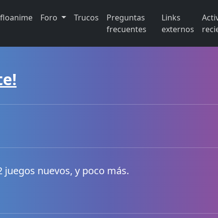
ifloanime
Foro
Trucos
Preguntas
Links
Acti
frecuentes
externos
reci
te!
 2 juegos nuevos, y poco más.