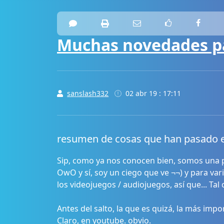
Muchas novedades p
sanslash332
02 abr 19 : 17:11
resumen de cosas que han pasado e
Sip, como ya nos conocen bien, somos una pla
OwO y sí, soy un ciego que ve ¬¬) y para va
los videojuegos / audiojuegos, así que... Ta
Antes del salto, la que es quizá, la más impo
Claro, en
youtube
. obvio.