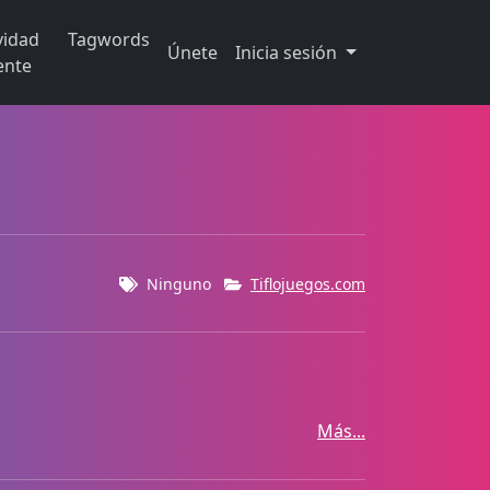
vidad
Tagwords
Únete
Inicia sesión
ente
Ninguno
Tiflojuegos.com
Más...