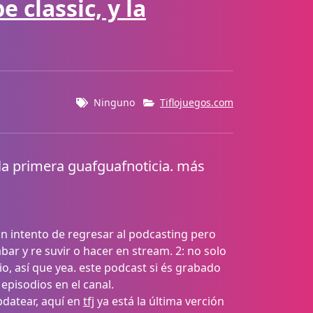
 classic, y la
Ninguno
Tiflojuegos.com
s la primera guafguafnoticia. más
un intento de regresar al podcasting pero
ar y re suvir o hacer en stream. 2: no solo
io, así que yea. este podcast si és grabado
 episodios en el canal.
updatear, aquí en
tfj
ya está la última verción