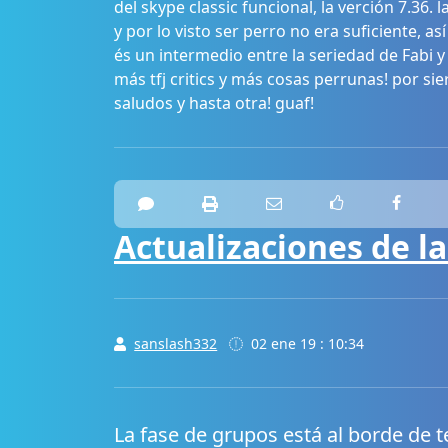
del skype classic funcional, la verción 7.36
y por lo visto ser perro no era suficiente, a
és un intermedio entre la seriedad de Fabi
más tfj critics y más cosas perrunas! por sier
saludos y hasta otra! guaf!
Actualizaciones de la
sanslash332
02 ene 19 : 10:34
La fase de grupos está al borde de t