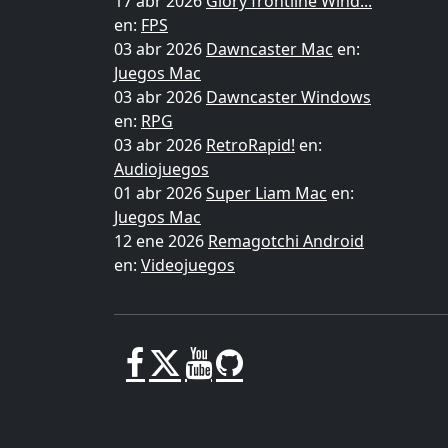
17 abr 2026
Glory frontline Wind...
en:
FPS
03 abr 2026
Dawncaster Mac
en:
Juegos Mac
03 abr 2026
Dawncaster Windows
en:
RPG
03 abr 2026
RetroRapid!
en:
Audiojuegos
01 abr 2026
Super Liam Mac
en:
Juegos Mac
12 ene 2026
Remagotchi Android
en:
Videojuegos