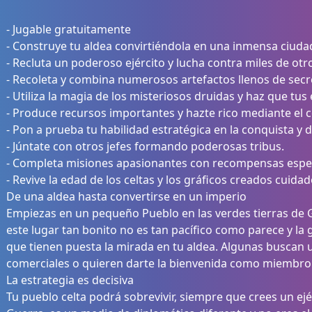
- Jugable gratuitamente
- Construye tu aldea convirtiéndola en una inmensa ciuda
- Recluta un poderoso ejército y lucha contra miles de otro
- Recoleta y combina numerosos artefactos llenos de secre
- Utiliza la magia de los misteriosos druidas y haz que t
- Produce recursos importantes y hazte rico mediante el 
- Pon a prueba tu habilidad estratégica en la conquista y
- Júntate con otros jefes formando poderosas tribus.
- Completa misiones apasionantes con recompensas espe
- Revive la edad de los celtas y los gráficos creados cuida
De una aldea hasta convertirse en un imperio
Empiezas en un pequeño Pueblo en las verdes tierras de G
este lugar tan bonito no es tan pacífico como parece y la 
que tienen puesta la mirada en tu aldea. Algunas buscan 
comerciales o quieren darte la bienvenida como miembro 
La estrategia es decisiva
Tu pueblo celta podrá sobrevivir, siempre que crees un ejé