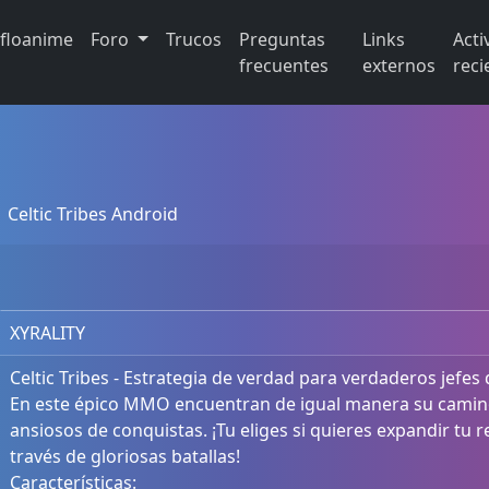
ifloanime
Foro
Trucos
Preguntas
Links
Acti
frecuentes
externos
reci
Celtic Tribes Android
XYRALITY
Celtic Tribes - Estrategia de verdad para verdaderos jefes 
En este épico MMO encuentran de igual manera su camino
ansiosos de conquistas. ¡Tu eliges si quieres expandir tu 
través de gloriosas batallas!
Características: