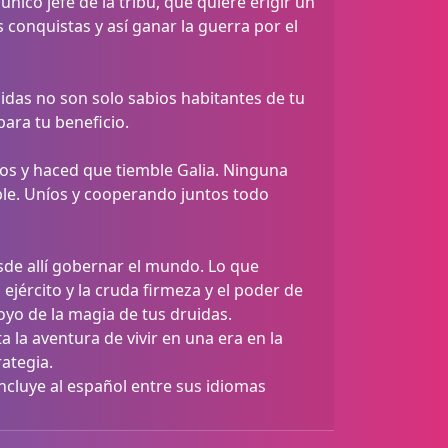
nico jefe de la tribu, que quiere erigir un
 conquistas y así ganar la guerra por el
uidas no son solo sabios habitantes de tu
ara tu beneficio.
tos y haced que tiemble Galia. Ninguna
le. Uníos y cooperando juntos todo
sde allí gobernar el mundo. Lo que
 ejército y la cruda firmeza y el poder de
oyo de la magia de tus druidas.
la aventura de vivir en una era en la
ategia.
incluye al español entre sus idiomas