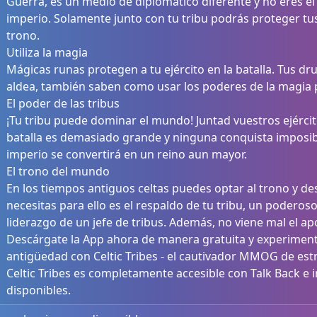
Guerra, es un medio de diplomático diferente y no eres el ú
imperio. Solamente junto con tu tribu podrás proteger tus
trono.
Utiliza la magia
Mágicas runas protegen a tu ejército en la batalla. Tus dr
aldea, también saben como usar los poderes de la magia p
El poder de las tribus
¡Tu tribu puede dominar el mundo! Juntad vuestros ejérci
batalla es demasiado grande y ninguna conquista imposib
imperio se convertirá en un reino aun mayor.
El trono del mundo
En los tiempos antiguos celtas puedes optar al trono y de
necesitas para ello es el respaldo de tu tribu, un poderoso
liderazgo de un jefe de tribus. Además, no viene mal el ap
Descárgate la App ahora de manera gratuita y experimenta 
antigüedad con Celtic Tribes - el cautivador MMOG de estr
Celtic Tribes es completamente accesible con Talk Back e 
disponibles.