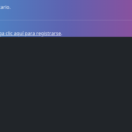
ario.
a clic aquí para registrarse
.