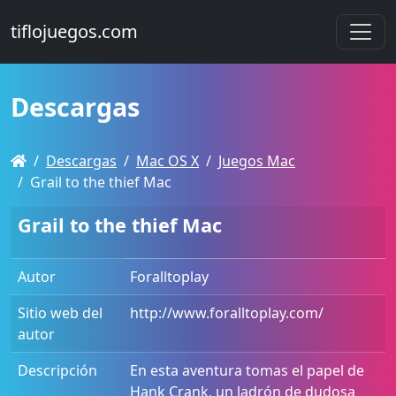
tiflojuegos.com
Descargas
Descargas
Mac OS X
Juegos Mac
Grail to the thief Mac
Grail to the thief Mac
Autor
Foralltoplay
Sitio web del
http://www.foralltoplay.com/
autor
Descripción
En esta aventura tomas el papel de
Hank Crank, un ladrón de dudosa