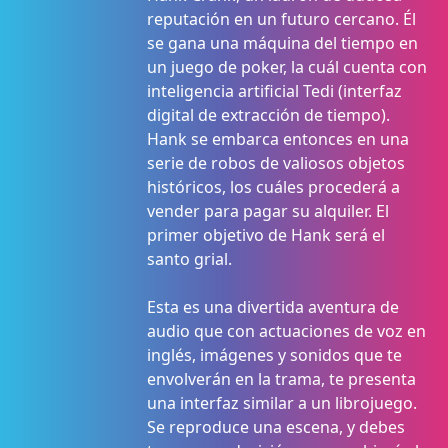
reputación en un futuro cercano. Él
se gana una máquina del tiempo en
un juego de poker, la cuál cuenta con
inteligencia artificial Tedi (interfaz
digital de extracción de tiempo).
Hank se embarca entonces en una
serie de robos de valiosos objetos
históricos, los cuáles procederá a
vender para pagar su alquiler. El
primer objetivo de Hank será el
santo grial.
Esta es una divertida aventura de
audio que con actuaciones de voz en
inglés, imágenes y sonidos que te
envolverán en la trama, te presenta
una interfaz similar a un librojuego.
Se reproduce una escena, y debes