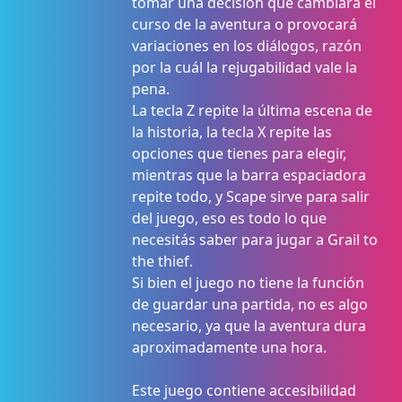
tomar una decisión que cambiará el
curso de la aventura o provocará
variaciones en los diálogos, razón
por la cuál la rejugabilidad vale la
pena.
La tecla Z repite la última escena de
la historia, la tecla X repite las
opciones que tienes para elegir,
mientras que la barra espaciadora
repite todo, y Scape sirve para salir
del juego, eso es todo lo que
necesitás saber para jugar a Grail to
the thief.
Si bien el juego no tiene la función
de guardar una partida, no es algo
necesario, ya que la aventura dura
aproximadamente una hora.
Este juego contiene accesibilidad