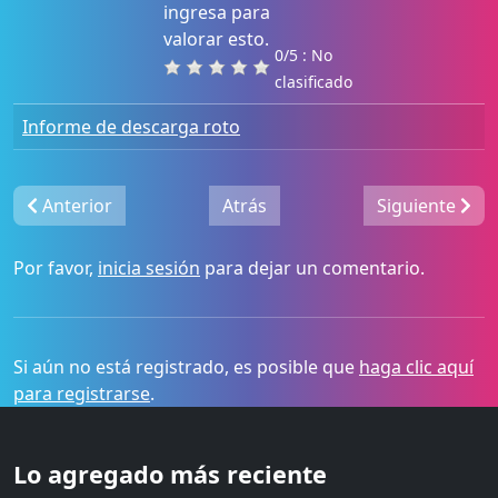
ingresa para
valorar esto.
0/5 : No
clasificado
Informe de descarga roto
Anterior
Atrás
Siguiente
Por favor,
inicia sesión
para dejar un comentario.
Si aún no está registrado, es posible que
haga clic aquí
para registrarse
.
Lo agregado más reciente