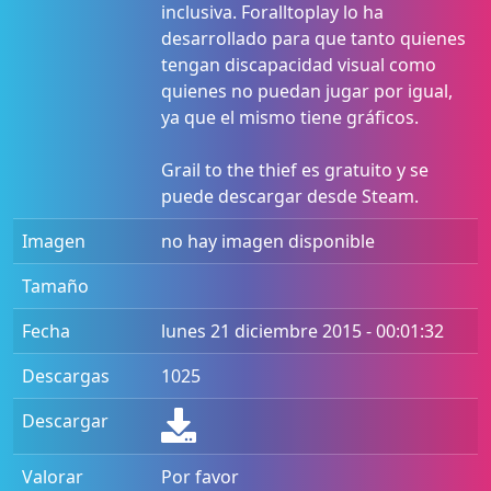
inclusiva. Foralltoplay lo ha
desarrollado para que tanto quienes
tengan discapacidad visual como
quienes no puedan jugar por igual,
ya que el mismo tiene gráficos.
Grail to the thief es gratuito y se
puede descargar desde Steam.
Imagen
no hay imagen disponible
Tamaño
Fecha
lunes 21 diciembre 2015 - 00:01:32
Descargas
1025
Descargar
Valorar
Por favor