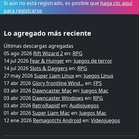
Si aún no está registrado, es posible que
haga clic aquí
para registrarse
.
Lo agregado más reciente
Últimas descargas agregadas
05 ago 2026
Rift Wizard 2
en:
RPG
14 jul 2026
Fear & Hunger
en:
Juegos de terror
14 jul 2026
Slots & Daggers
en:
RPG
27 may 2026
Super Liam Linux
en:
Juegos Linux
17 abr 2026
Glory frontline Wind...
en:
FPS
03 abr 2026
Dawncaster Mac
en:
Juegos Mac
03 abr 2026
Dawncaster Windows
en:
RPG
03 abr 2026
RetroRapid!
en:
Audiojuegos
01 abr 2026
Super Liam Mac
en:
Juegos Mac
12 ene 2026
Remagotchi Android
en:
Videojuegos