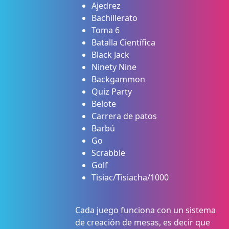
Ajedrez
Bachillerato
Toma 6
Batalla Científica
Black Jack
Ninety Nine
Backgammon
Quiz Party
Belote
Carrera de patos
Barbú
Go
Scrabble
Golf
Tisiac/Tisiacha/1000
Cada juego funciona con un sistema
de creación de mesas, es decir que