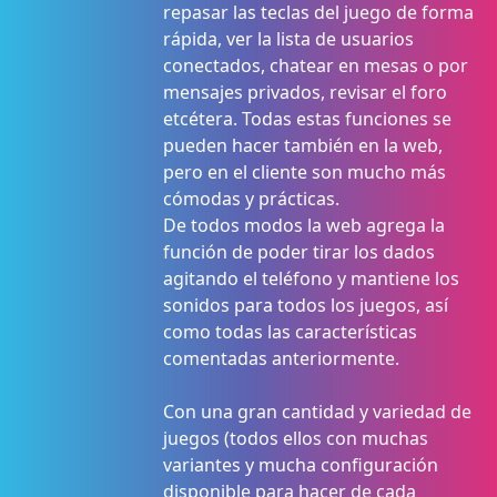
repasar las teclas del juego de forma
rápida, ver la lista de usuarios
conectados, chatear en mesas o por
mensajes privados, revisar el foro
etcétera. Todas estas funciones se
pueden hacer también en la web,
pero en el cliente son mucho más
cómodas y prácticas.
De todos modos la web agrega la
función de poder tirar los dados
agitando el teléfono y mantiene los
sonidos para todos los juegos, así
como todas las características
comentadas anteriormente.
Con una gran cantidad y variedad de
juegos (todos ellos con muchas
variantes y mucha configuración
disponible para hacer de cada