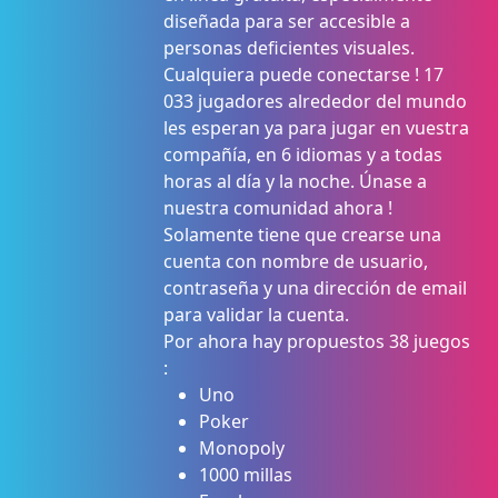
diseñada para ser accesible a
personas deficientes visuales.
Cualquiera puede conectarse ! 17
033 jugadores alrededor del mundo
les esperan ya para jugar en vuestra
compañía, en 6 idiomas y a todas
horas al día y la noche. Únase a
nuestra comunidad ahora !
Solamente tiene que crearse una
cuenta con nombre de usuario,
contraseña y una dirección de email
para validar la cuenta.
Por ahora hay propuestos 38 juegos
:
Uno
Poker
Monopoly
1000 millas