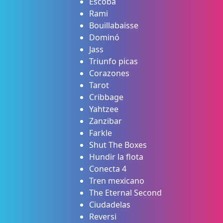
Escoba
Rami
Bouillabaisse
Dominó
Jass
Triunfo picas
Corazones
Tarot
Cribbage
Yahtzee
Zanzibar
Farkle
Shut The Boxes
Hundir la flota
Conecta 4
Tren mexicano
The Eternal Second
Ciudadelas
Reversi