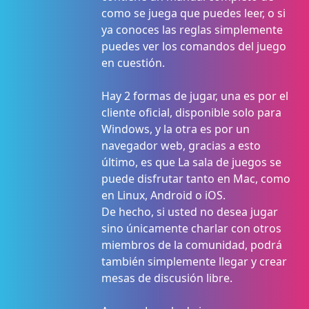
como se juega que puedes leer, o si
ya conoces las reglas simplemente
puedes ver los comandos del juego
en cuestión.
Hay 2 formas de jugar, una es por el
cliente oficial, disponible solo para
Windows, y la otra es por un
navegador web, gracias a esto
último, es que La sala de juegos se
puede disfrutar tanto en Mac, como
en Linux, Android o iOS.
De hecho, si usted no desea jugar
sino únicamente charlar con otros
miembros de la comunidad, podrá
también simplemente llegar y crear
mesas de discusión libre.