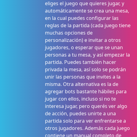
eliges el juego que quieres jugar, y
automáticamente se crea una mesa,
en la cual puedes configurar las
reglas de la partida (cada juego tiene
muchas opciones de
personalización) e invitar a otros
jugadores, o esperar que se unan
personas a tu mesa, y así empezar la
partida. Puedes también hacer
privada la mesa, así solo se podrán
unir las personas que invites a la
misma. Otra alternativa es la de
agregar bots bastante hábiles para
jugar con ellos, incluso si no te
interesa jugar, pero querés ver algo
de acción, puedes unirte a una
partida solo para ver enfrentarse a
otros jugadores. Además cada juego
contiene un manual completo de