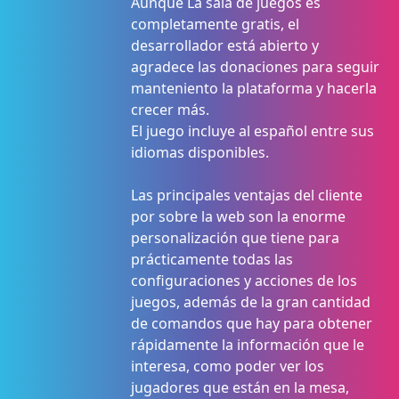
Aunque La sala de juegos es
completamente gratis, el
desarrollador está abierto y
agradece las donaciones para seguir
manteniento la plataforma y hacerla
crecer más.
El juego incluye al español entre sus
idiomas disponibles.
Las principales ventajas del cliente
por sobre la web son la enorme
personalización que tiene para
prácticamente todas las
configuraciones y acciones de los
juegos, además de la gran cantidad
de comandos que hay para obtener
rápidamente la información que le
interesa, como poder ver los
jugadores que están en la mesa,