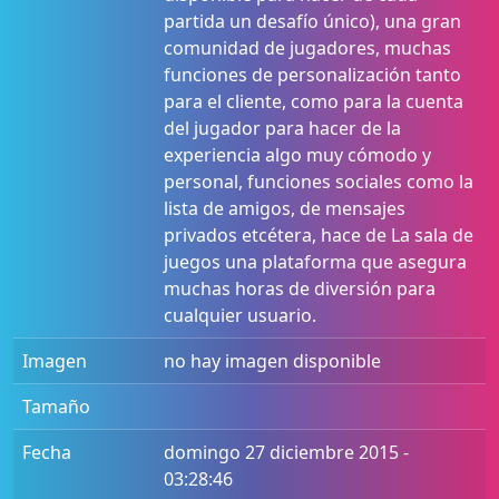
partida un desafío único), una gran
comunidad de jugadores, muchas
funciones de personalización tanto
para el cliente, como para la cuenta
del jugador para hacer de la
experiencia algo muy cómodo y
personal, funciones sociales como la
lista de amigos, de mensajes
privados etcétera, hace de La sala de
juegos una plataforma que asegura
muchas horas de diversión para
cualquier usuario.
Imagen
no hay imagen disponible
Tamaño
Fecha
domingo 27 diciembre 2015 -
03:28:46