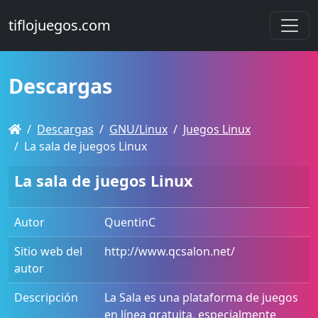
tiflojuegos.com
Descargas
Descargas
GNU/Linux
Juegos Linux
La sala de juegos Linux
La sala de juegos Linux
Autor
QuentinC
Sitio web del
http://www.qcsalon.net/
autor
Descripción
La Sala es una plataforma de juegos
en línea gratuita, especialmente