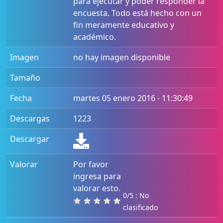
para ejecutar y poder responder la
encuesta. Todo está hecho con un
fin meramente educativo y
académico.
Imagen
no hay imagen disponible
Tamaño
Fecha
martes 05 enero 2016 - 11:30:49
Descargas
1223
Descargar
Valorar
Por favor
ingresa para
valorar esto.
0/5 : No
clasificado