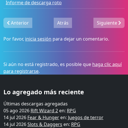
Informe de descarga roto
Anterior
Atrás
Siguiente
Por favor,
inicia sesión
para dejar un comentario.
Si aún no está registrado, es posible que
haga clic aquí
para registrarse
.
Lo agregado más reciente
Últimas descargas agregadas
05 ago 2026
Rift Wizard 2
en:
RPG
14 jul 2026
Fear & Hunger
en:
Juegos de terror
14 jul 2026
Slots & Daggers
en:
RPG