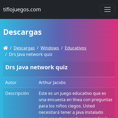
tiflojuegos.com
Descargas
Descargas
Windows
Educativos
Drs Java network quiz
Drs Java network quiz
Autor
Arthur Jacobs
Descripción
Este es un juego educativo que es
una encuesta en línea con preguntas
para los niños ciegos. Usted
necesitará tener a java instalado