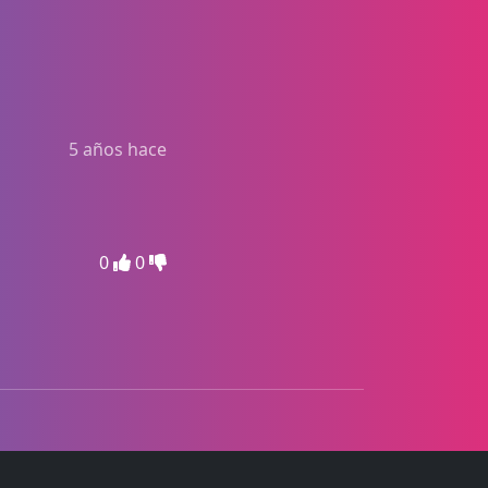
5 años hace
0
0