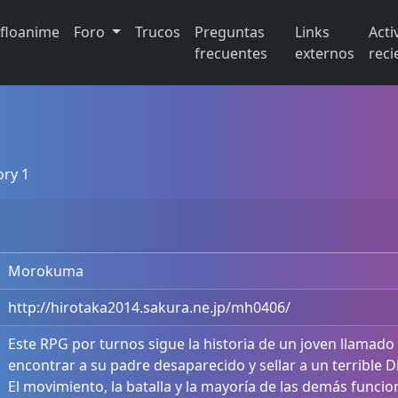
ifloanime
Foro
Trucos
Preguntas
Links
Acti
frecuentes
externos
reci
ory 1
Morokuma
http://hirotaka2014.sakura.ne.jp/mh0406/
Este RPG por turnos sigue la historia de un joven llama
encontrar a su padre desaparecido y sellar a un terrible D
El movimiento, la batalla y la mayoría de las demás funci