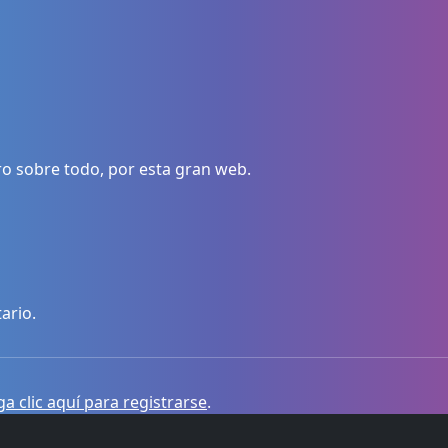
o sobre todo, por esta gran web.
ario.
a clic aquí para registrarse
.