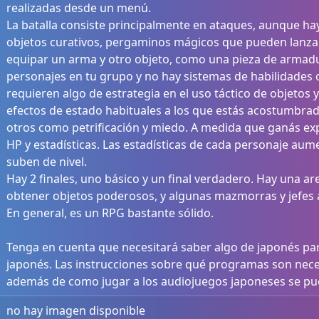
realizadas desde un menú.
La batalla consiste principalmente en ataques, aunque h
objetos curativos, pergaminos mágicos que pueden lanzar
equipar un arma y otro objeto, como una pieza de armadu
personajes en tu grupo y no hay sistemas de habilidades o
requieren algo de estrategia en el uso táctico de objetos 
efectos de estado habituales a los que estás acostumbra
otros como petrificación y miedo. A medida que ganás exp
HP y estadísticas. Las estadísticas de cada personaje a
suben de nivel.
Hay 2 finales, uno básico y un final verdadero. Hay una a
obtener objetos poderosos, y algunas mazmorras y jefes ad
En general, es un RPG bastante sólido.
Tenga en cuenta que necesitará saber algo de japonés para
japonés. Las instrucciones sobre qué programas son neces
además de como jugar a los audiojuegos japoneses se p
no hay imagen disponible