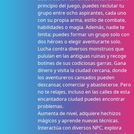
principio del juego, puedes reclutar tu
grupo entre ocho aspirantes, cada uno
con su propia arma, estilo de combate,
habilidades o magia. Además, nadie te
limita; puedes formar un grupo solo con
dos héroes o elegir aventurarte solo.
Lucha contra diversos monstruos que
pululan en las antiguas ruinas y recoge
botines de sus codiciosas garras. Gana
dinero y visita la ciudad cercana, donde
los aventureros cansados pueden
descansar, comerciar y abastecerse. Pero
no te relajes, incluso en las calles de esta
encantadora ciudad puedes encontrar
problemas.
Aumenta de nivel, adquiere hechizos
mágicos y aprende nuevas técnicas.
Interactúa con diversos NPC, explora