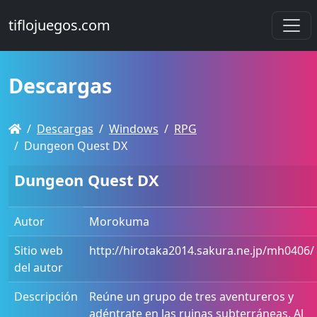
tiflojuegos.com
Descargas
Descargas
Windows
RPG
Dungeon Quest DX
Dungeon Quest DX
Autor
Morokuma
Sitio web
http://hirotaka2014.sakura.ne.jp/mh0406/
del autor
Descripción
Reúne un grupo de tres aventureros y
adéntrate en las ruinas subterráneas. Al