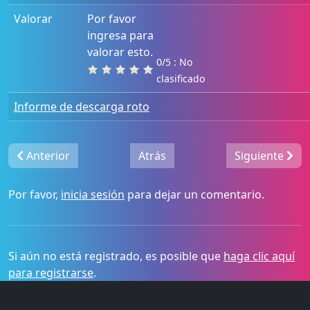
Valorar
Por favor
ingresa para
valorar esto.
0/5 : No
clasificado
Informe de descarga roto
Anterior
Atrás
Siguiente
Por favor,
inicia sesión
para dejar un comentario.
Si aún no está registrado, es posible que
haga clic aquí
para registrarse
.