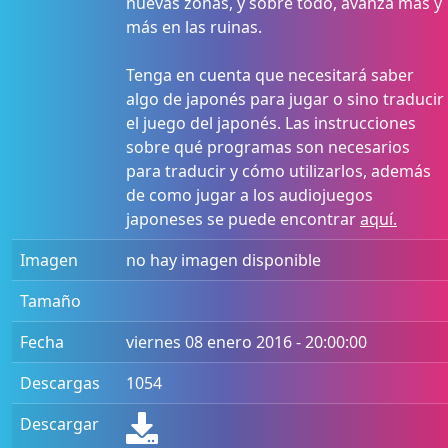
nuevas zonas, y sobre todo, avanza más y
más en las ruinas.
Tenga en cuenta que necesitará saber
algo de japonés para jugar o sino traducir
el juego del japonés. Las instrucciones
sobre qué programas son necesarios
para traducir y cómo utilizarlos, además
de como jugar a los audiojuegos
japoneses se puede encontrar
aquí.
Imagen
no hay imagen disponible
Tamaño
Fecha
viernes 08 enero 2016 - 20:00:00
Descargas
1054
Descargar