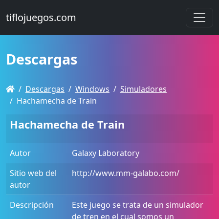
tiflojuegos.com
Descargas
Descargas
Windows
Simuladores
Hachamecha de Train
Hachamecha de Train
Autor
Galaxy Laboratory
Sitio web del
http://www.mm-galabo.com/
autor
Descripción
Este juego se trata de un simulador
de tren en el cual somos un