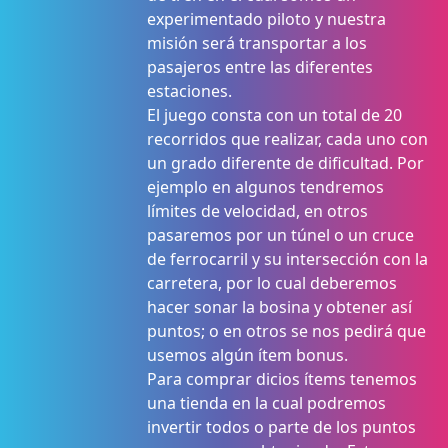
experimentado piloto y nuestra
misión será transportar a los
pasajeros entre las diferentes
estaciones.
El juego consta con un total de 20
recorridos que realizar, cada uno con
un grado diferente de dificultad. Por
ejemplo en algunos tendremos
límites de velocidad, en otros
pasaremos por un túnel o un cruce
de ferrocarril y su intersección con la
carretera, por lo cual deberemos
hacer sonar la bosina y obtener así
puntos; o en otros se nos pedirá que
usemos algún ítem bonus.
Para comprar dicios ítems tenemos
una tienda en la cual podremos
invertir todos o parte de los puntos