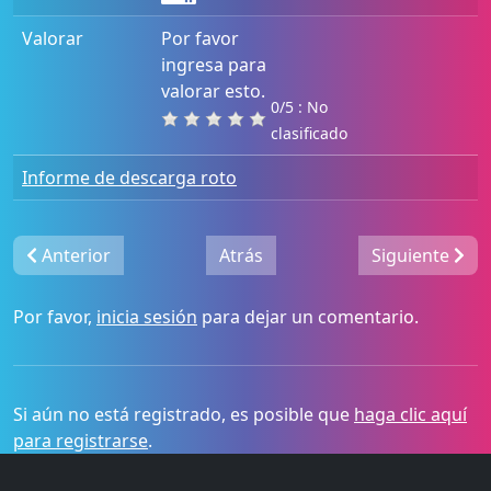
Valorar
Por favor
ingresa para
valorar esto.
0/5 : No
clasificado
Informe de descarga roto
Anterior
Atrás
Siguiente
Por favor,
inicia sesión
para dejar un comentario.
Si aún no está registrado, es posible que
haga clic aquí
para registrarse
.