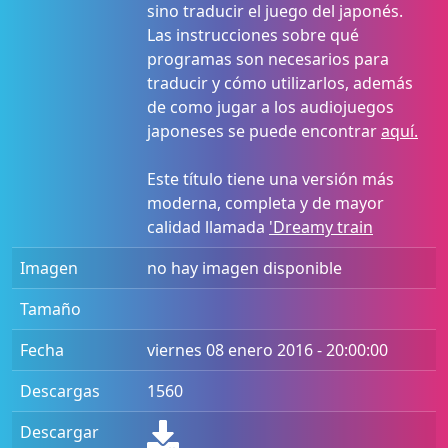
sino traducir el juego del japonés.
Las instrucciones sobre qué
programas son necesarios para
traducir y cómo utilizarlos, además
de como jugar a los audiojuegos
japoneses se puede encontrar
aquí.
Este título tiene una versión más
moderna, completa y de mayor
calidad llamada
'Dreamy train
Imagen
no hay imagen disponible
Tamaño
Fecha
viernes 08 enero 2016 - 20:00:00
Descargas
1560
Descargar