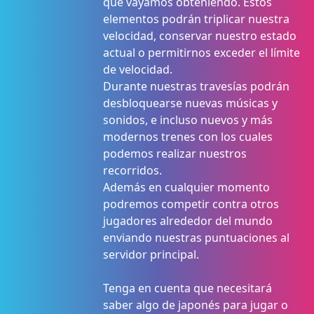
que vayamos obteniendo. Estos
elementos podrán triplicar nuestra
velocidad, conservar nuestro estado
actual o permitirnos exceder el límite
de velocidad.
Durante nuestras travesías podrán
desbloquearse nuevas músicas y
sonidos, e incluso nuevos y más
modernos trenes con los cuales
podemos realizar nuestros
recorridos.
Además en cualquier momento
podremos competir contra otros
jugadores alrededor del mundo
enviando nuestras puntuaciones al
servidor principal.
Tenga en cuenta que necesitará
saber algo de japonés para jugar o