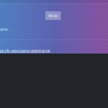
Atrás
ario.
a clic aquí para registrarse
.