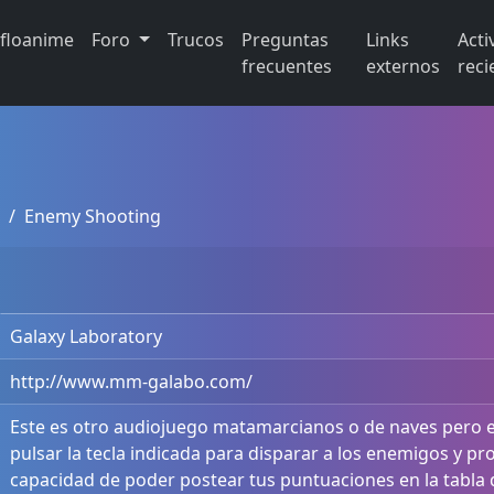
ifloanime
Foro
Trucos
Preguntas
Links
Acti
frecuentes
externos
reci
Enemy Shooting
Galaxy Laboratory
http://www.mm-galabo.com/
Este es otro audiojuego matamarcianos o de naves pero e
pulsar la tecla indicada para disparar a los enemigos y pro
capacidad de poder postear tus puntuaciones en la tabla