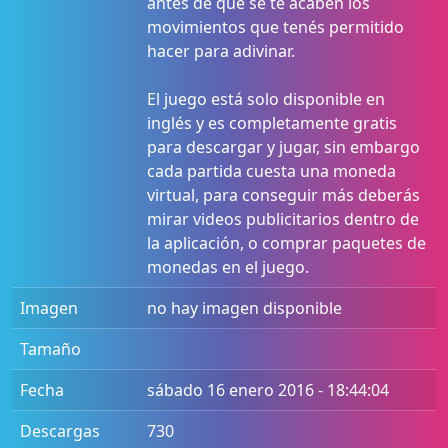
antes de que se te acaben los
movimientos que tenés permitido
hacer para adivinar.
El juego está solo disponible en
inglés y es completamente gratis
para descargar y jugar, sin embargo
cada partida cuesta una moneda
virtual, para conseguir más deberás
mirar videos publicitarios dentro de
la aplicación, o comprar paquetes de
monedas en el juego.
Imagen
no hay imagen disponible
Tamaño
Fecha
sábado 16 enero 2016 - 18:44:04
Descargas
730