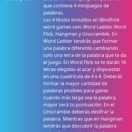
que contiene 4 minijuegos de
palabras.
Los 4 títulos incluídos en Blindfold
word games son: Word Ladder, Word
Flick, Hangman y Unscramble. En
Word Ladder tendrás que formar
una palabra diferente cambiando
solo una letra de la palabra que te da
el juego. En Word Flick se te darán 16
letras elegidas al azar y dispuestas
en una cuadrícula de 4 x 4. Deberás
formar la mayor cantidad de
palabras posibles para ganar,
cuando más larga sea la palabra,
mayor será tu puntuación. En el
Unscramble deberás desifrar la
palabra. Mientras que en Hangman
tendrás que descubrir la palabra