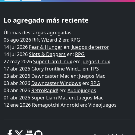
Lo agregado más reciente
Últimas descargas agregadas
05 ago 2026
Rift Wizard 2
en:
RPG
14 jul 2026
Fear & Hunger
en:
Juegos de terror
14 jul 2026
Slots & Daggers
en:
RPG
27 may 2026
Super Liam Linux
en:
Juegos Linux
17 abr 2026
Glory frontline Wind...
en:
FPS
03 abr 2026
Dawncaster Mac
en:
Juegos Mac
03 abr 2026
Dawncaster Windows
en:
RPG
03 abr 2026
RetroRapid!
en:
Audiojuegos
01 abr 2026
Super Liam Mac
en:
Juegos Mac
12 ene 2026
Remagotchi Android
en:
Videojuegos