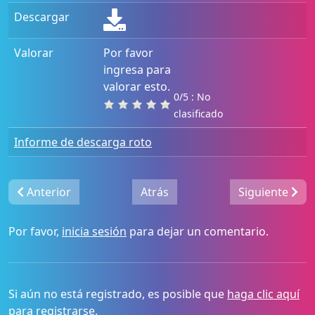
Descargar
Valorar
Por favor
ingresa para
valorar esto.
0/5 : No
clasificado
Informe de descarga roto
Anterior
Atrás
Siguiente
Por favor,
inicia sesión
para dejar un comentario.
Si aún no está registrado, es posible que
haga clic aquí
para registrarse
.