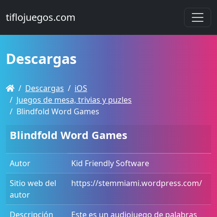
tiflojuegos.com
Descargas
Descargas
iOS
Juegos de mesa, trivias y puzles
Blindfold Word Games
Blindfold Word Games
Autor
Kid Friendly Software
Sitio web del
https://stemmiami.wordpress.com/
autor
Descripción
Este es un audiojuego de palabras