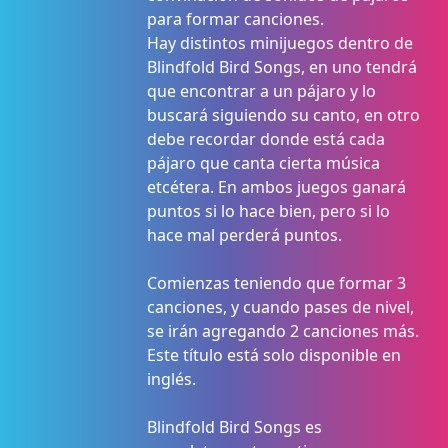
para formar canciones.
Hay distintos minijuegos dentro de
Blindfold Bird Songs, en uno tendrá
que encontrar a un pájaro y lo
buscará siguiendo su canto, en otro
debe recordar donde está cada
pájaro que canta cierta música
etcétera. En ambos juegos ganará
puntos si lo hace bien, pero si lo
hace mal perderá puntos.
Comienzas teniendo que formar 3
canciones, y cuando pases de nivel,
se irán agregando 2 canciones más.
Este título está solo disponible en
inglés.
Blindfold Bird Songs es