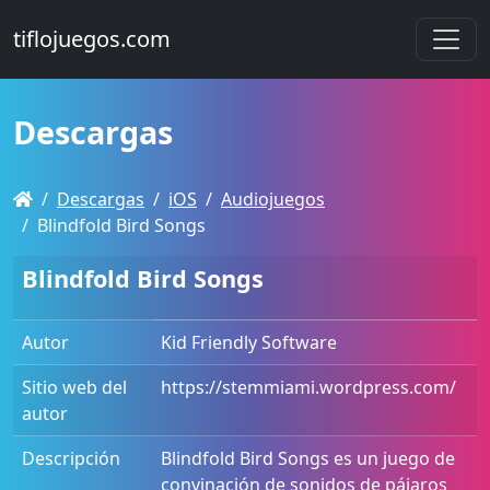
tiflojuegos.com
Descargas
Descargas
iOS
Audiojuegos
Blindfold Bird Songs
Blindfold Bird Songs
Autor
Kid Friendly Software
Sitio web del
https://stemmiami.wordpress.com/
autor
Descripción
Blindfold Bird Songs es un juego de
convinación de sonidos de pájaros