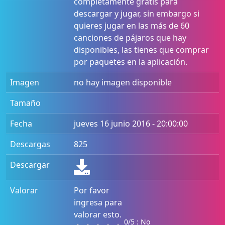
completamente gratis para
descargar y jugar, sin embargo si
quieres jugar en las más de 60
canciones de pájaros que hay
disponibles, las tienes que comprar
por paquetes en la aplicación.
Imagen
no hay imagen disponible
Tamaño
Fecha
jueves 16 junio 2016 - 20:00:00
Descargas
825
Descargar
Valorar
Por favor
ingresa para
valorar esto.
0/5 : No