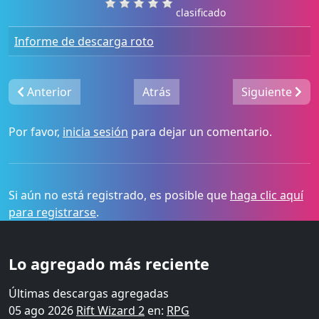
clasificado
Informe de descarga roto
Anterior
Atrás
Siguiente
Por favor,
inicia sesión
para dejar un comentario.
Si aún no está registrado, es posible que
haga clic aquí
para registrarse
.
Lo agregado más reciente
Últimas descargas agregadas
05 ago 2026
Rift Wizard 2
en:
RPG