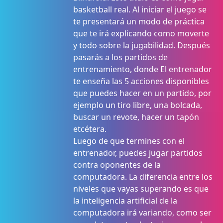
basketball real. Al iniciar el juego se
te presentará un modo de práctica
que te irá explicando como moverte
y todo sobre la jugabilidad. Después
pasarás a los partidos de
entrenamiento, donde El entrenador
te enseña las 5 acciones disponibles
que puedes hacer en un partido, por
ejemplo un tiro libre, una bolcada,
buscar un revote, hacer un tapón
etcétera.
Luego de que termines con el
entrenador, puedes jugar partidos
contra oponentes de la
computadora. La diferencia entre los
niveles que vayas superando es que
la inteligencia artificial de la
computadora irá variando, como ser