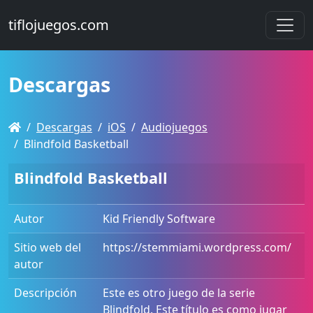
tiflojuegos.com
Descargas
Descargas
iOS
Audiojuegos
Blindfold Basketball
Blindfold Basketball
Autor
Kid Friendly Software
Sitio web del
https://stemmiami.wordpress.com/
autor
Descripción
Este es otro juego de la serie
Blindfold. Este título es como jugar