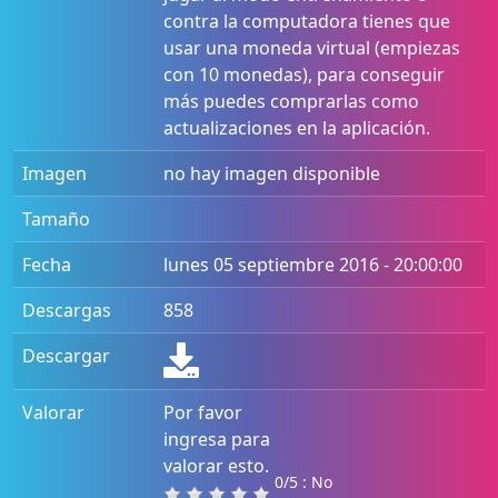
contra la computadora tienes que
usar una moneda virtual (empiezas
con 10 monedas), para conseguir
más puedes comprarlas como
actualizaciones en la aplicación.
Imagen
no hay imagen disponible
Tamaño
Fecha
lunes 05 septiembre 2016 - 20:00:00
Descargas
858
Descargar
Valorar
Por favor
ingresa para
valorar esto.
0/5 : No