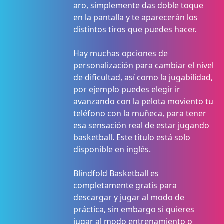
aro, simplemente das doble toque
en la pantalla y te aparecerán los
distintos tiros que puedes hacer.
Hay muchas opciones de
personalización para cambiar el nivel
de dificultad, así como la jugabilidad,
por ejemplo puedes elegir ir
avanzando con la pelota moviento tu
teléfono con la muñeca, para tener
esa sensación real de estar jugando
basketball. Este título está solo
disponible en inglés.
Blindfold Basketball es
completamente gratis para
descargar y jugar al modo de
práctica, sin embargo si quieres
jugar al modo entrenamiento o