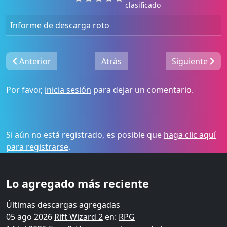
clasificado
Informe de descarga roto
Anterior
Atrás
Siguiente
Por favor,
inicia sesión
para dejar un comentario.
Si aún no está registrado, es posible que
haga clic aquí
para registrarse
.
Lo agregado más reciente
Últimas descargas agregadas
05 ago 2026
Rift Wizard 2
en:
RPG