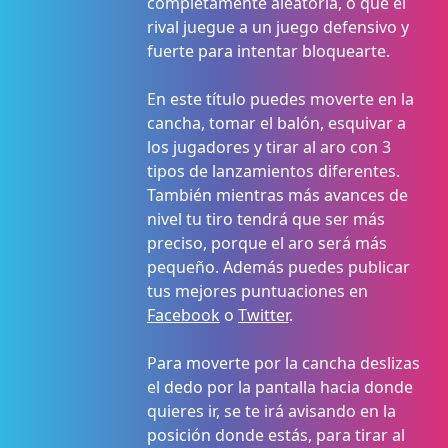
completamente aleatoria, o que el
rival juegue a un juego defensivo y
fuerte para intentar bloquearte.
En este título puedes moverte en la
cancha, tomar el balón, esquivar a
los jugadores y tirar al aro con 3
tipos de lanzamientos diferentes.
También mientras más avances de
nivel tu tiro tendrá que ser más
preciso, porque el aro será más
pequeño. Además puedes publicar
tus mejores puntuaciones en
Facebook
o
Twitter
.
Para moverte por la cancha deslizas
el dedo por la pantalla hacia donde
quieres ir, se te irá avisando en la
posición donde estás, para tirar al