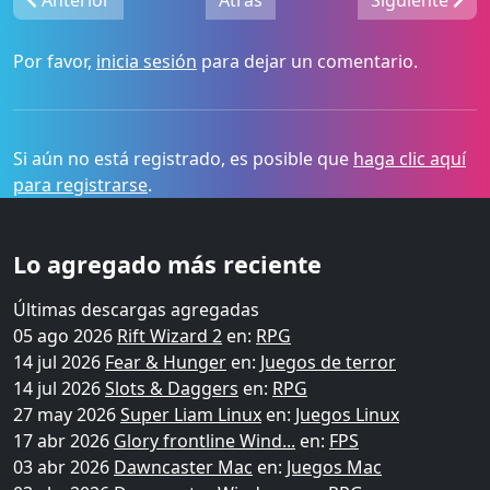
Anterior
Atrás
Siguiente
Por favor,
inicia sesión
para dejar un comentario.
Si aún no está registrado, es posible que
haga clic aquí
para registrarse
.
Lo agregado más reciente
Últimas descargas agregadas
05 ago 2026
Rift Wizard 2
en:
RPG
14 jul 2026
Fear & Hunger
en:
Juegos de terror
14 jul 2026
Slots & Daggers
en:
RPG
27 may 2026
Super Liam Linux
en:
Juegos Linux
17 abr 2026
Glory frontline Wind...
en:
FPS
03 abr 2026
Dawncaster Mac
en:
Juegos Mac