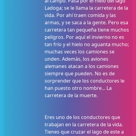
al campo. Pasa por el hielo del lago
Ladoga; se le llama la carretera de la
vida. Por ahí traen comida y las
armas, y se saca a la gente. Pero esa
carretera tan pequeña tiene muchos
peligros. Por aquí el invierno no es
tan frío y el hielo no aguanta mucho;
muchas veces los camiones se
unden. Además, los aviones
alemanes atacan a los camiones
siempre que pueden. No es de
sorprender que los conductores le
han puesto otro nombre... La
carretera de la muerte.
Eres uno de los conductores que
trabajan en la carretera de la vida.
Tienes que cruzar el lago de este a