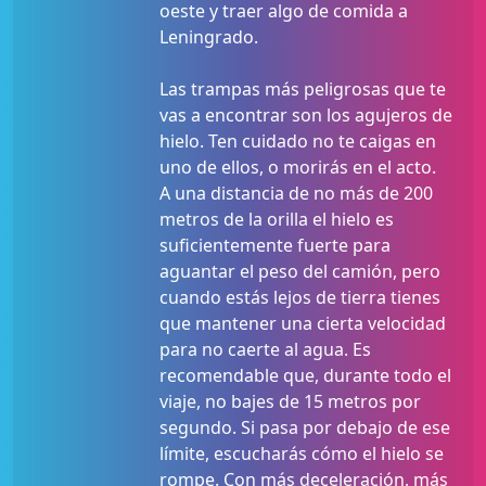
oeste y traer algo de comida a
Leningrado.
Las trampas más peligrosas que te
vas a encontrar son los agujeros de
hielo. Ten cuidado no te caigas en
uno de ellos, o morirás en el acto.
A una distancia de no más de 200
metros de la orilla el hielo es
suficientemente fuerte para
aguantar el peso del camión, pero
cuando estás lejos de tierra tienes
que mantener una cierta velocidad
para no caerte al agua. Es
recomendable que, durante todo el
viaje, no bajes de 15 metros por
segundo. Si pasa por debajo de ese
límite, escucharás cómo el hielo se
rompe. Con más deceleración, más