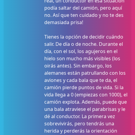
real, un conductor en esa situación
podía saltar del camión, pero aquí
no. Así que ten cuidado y no te des
demasiada prisa!
Tienes la opción de decidir cuándo
salir. De día o de noche. Durante el
día, con el sol, los agujeros en el
hielo son mucho más visibles (los
oirás antes). Sin embargo, los
alemanes están patrullando con los
aviones y cada bala que te da, el
camión pierde puntos de vida. Si la
vida llega a 0 (empiezas con 1000), el
camión explota. Además, puede que
una bala atraviese el parabrisas y le
dé al conductor. La primera vez
sobrevivirás, pero tendrás una
herida y perderás la orientación