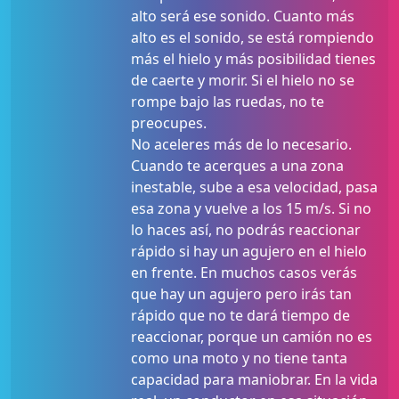
alto será ese sonido. Cuanto más
alto es el sonido, se está rompiendo
más el hielo y más posibilidad tienes
de caerte y morir. Si el hielo no se
rompe bajo las ruedas, no te
preocupes.
No aceleres más de lo necesario.
Cuando te acerques a una zona
inestable, sube a esa velocidad, pasa
esa zona y vuelve a los 15 m/s. Si no
lo haces así, no podrás reaccionar
rápido si hay un agujero en el hielo
en frente. En muchos casos verás
que hay un agujero pero irás tan
rápido que no te dará tiempo de
reaccionar, porque un camión no es
como una moto y no tiene tanta
capacidad para maniobrar. En la vida