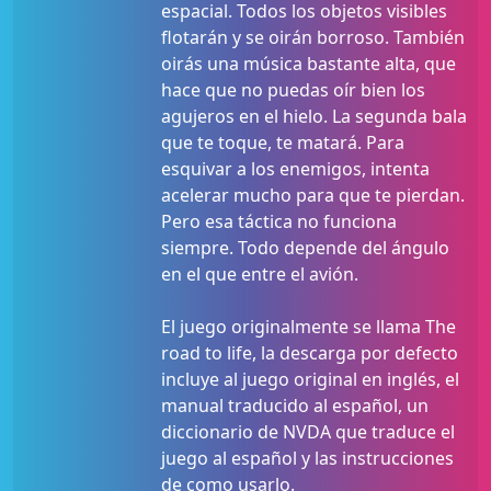
espacial. Todos los objetos visibles
flotarán y se oirán borroso. También
oirás una música bastante alta, que
hace que no puedas oír bien los
agujeros en el hielo. La segunda bala
que te toque, te matará. Para
esquivar a los enemigos, intenta
acelerar mucho para que te pierdan.
Pero esa táctica no funciona
siempre. Todo depende del ángulo
en el que entre el avión.
El juego originalmente se llama The
road to life, la descarga por defecto
incluye al juego original en inglés, el
manual traducido al español, un
diccionario de NVDA que traduce el
juego al español y las instrucciones
de como usarlo.