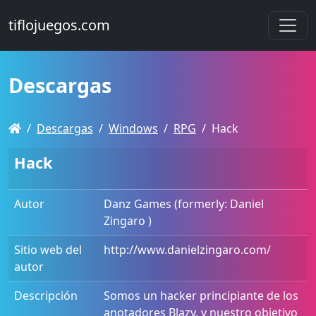
tiflojuegos.com
Descargas
Descargas
Windows
RPG
Hack
Hack
Autor
Danz Games (formerly: Daniel
Zingaro )
Sitio web del
http://www.danielzingaro.com/
autor
Descripción
Somos un hacker principiante de los
anotadores Blazy, y nuestro objetivo