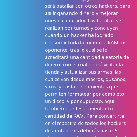
será batallar con otros hackers, para
así ir ganando dinero y mejorar
nuestro anotador. Las batallas se
realizan por turnos y concluyen
cuando un hacker ha logrado
consumir toda la memoria RAM del
oponente, tras lo cual se le
acreditará una cantidad aleatoria de
dinero, con el cual podrá visitar la
tienda y actualizar sus armas, las
cuales van desde macros, gusanos,
virus, y hasta herramientas que
permiten formatear por completo
un disco, y por supuesto, aquí
también puedes aumentar tu
cantidad de RAM. Para convertirte
en el maestro de todos los hackers
de anotadores deberás pasar 5