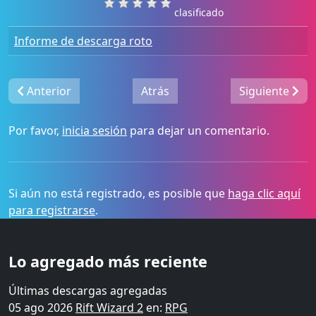
clasificado
Informe de descarga roto
Anterior
Atrás
Siguiente
Por favor,
inicia sesión
para dejar un comentario.
Si aún no está registrado, es posible que
haga clic aquí
para registrarse
.
Lo agregado más reciente
Últimas descargas agregadas
05 ago 2026
Rift Wizard 2
en:
RPG