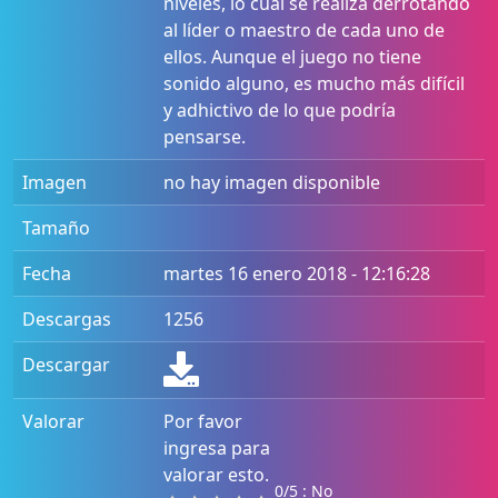
niveles, lo cual se realiza derrotando
al líder o maestro de cada uno de
ellos. Aunque el juego no tiene
sonido alguno, es mucho más difícil
y adhictivo de lo que podría
pensarse.
Imagen
no hay imagen disponible
Tamaño
Fecha
martes 16 enero 2018 - 12:16:28
Descargas
1256
Descargar
Valorar
Por favor
ingresa para
valorar esto.
0/5 : No