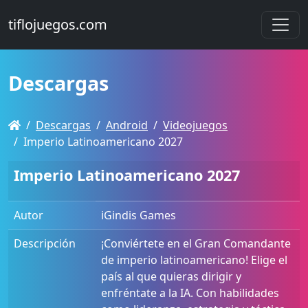
tiflojuegos.com
Descargas
Descargas
Android
Videojuegos
Imperio Latinoamericano 2027
Imperio Latinoamericano 2027
Autor
iGindis Games
Descripción
¡Conviértete en el Gran Comandante
de imperio latinoamericano! Elige el
país al que quieras dirigir y
enfréntate a la IA. Con habilidades