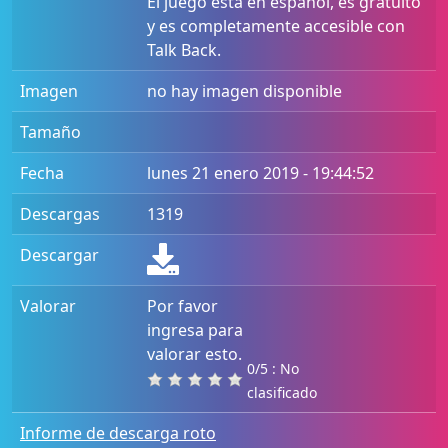
El juego está en español, es gratuito
y es completamente accesible con
Talk Back.
Imagen
no hay imagen disponible
Tamaño
Fecha
lunes 21 enero 2019 - 19:44:52
Descargas
1319
Descargar
Valorar
Por favor
ingresa para
valorar esto.
0/5 : No
clasificado
Informe de descarga roto