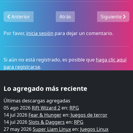
Anterior
Atrás
Siguiente
Por favor,
inicia sesión
para dejar un comentario.
Si aún no está registrado, es posible que
haga clic aquí
para registrarse
.
Lo agregado más reciente
Últimas descargas agregadas
05 ago 2026
Rift Wizard 2
en:
RPG
14 jul 2026
Fear & Hunger
en:
Juegos de terror
14 jul 2026
Slots & Daggers
en:
RPG
27 may 2026
Super Liam Linux
en:
Juegos Linux