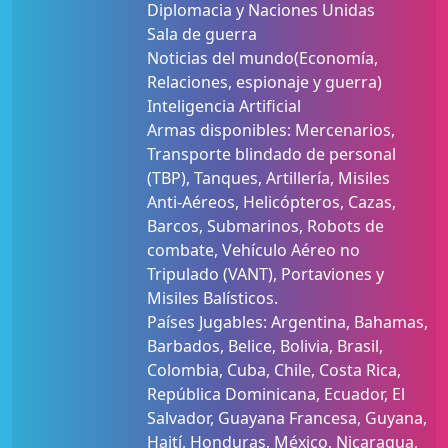
Diplomacia y Naciones Unidas
Sala de guerra
Noticias del mundo(Economía,
Relaciones, espionaje y guerra)
Inteligencia Artificial
Armas disponibles: Mercenarios,
Transporte blindado de personal
(TBP), Tanques, Artillería, Misiles
Anti-Aéreos, Helicópteros, Cazas,
Barcos, Submarinos, Robots de
combate, Vehículo Aéreo no
Tripulado (VANT), Portaviones y
Misiles Balísticos.
Países Jugables: Argentina, Bahamas,
Barbados, Belice, Bolivia, Brasil,
Colombia, Cuba, Chile, Costa Rica,
República Dominicana, Ecuador, El
Salvador, Guayana Francesa, Guyana,
Haití, Honduras, México, Nicaragua,