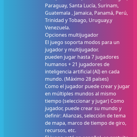
Paraguay, Santa Lucía, Surinam,
Guatemala , Jamaica, Panamá, Perú,
Trinidad y Tobago, Uruguay,y
Venezuela.
Opciones multijugador
El juego soporta modos para un
jugador y multijugador.
pueden jugar hasta 7 jugadores
humanos + 21 jugadores de
inteligencia artificial (AI) en cada
mundo. (Máximo 28 países)
Como el jugador puede crear y jugar
en múltiples mundos al mismo
tiempo (seleccionar y jugar) Como
jugador, puede crear su mundo y
definir: Alianzas, selección de tema
de mapa, marco de tiempo de giro,
recursos, etc.