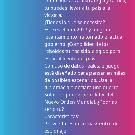
como lideranza, estrategia y táctica,
tu puedes llevar a tu país a la
victoria.
¿Tienes lo que se necesita?
Este es el año 2027 y un gran
levantamiento ha tomado el actual
gobierno. ¡Como líder de los
rebeldes tu has sido elegido para
estar al frente del país!
Con uso de datos reales, el juego
está diseñado para pensar en miles
de posibles escenarios. Usa la
diplomacia o declara una guerra.
Solo uno puede ser el líder del
Nuevo Orden Mundial. ¿Podrías
serlo tu?
Características:
Proveedores de armasCentro de
espionaje