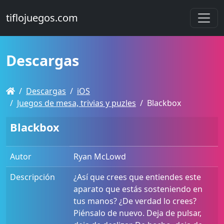
tiflojuegos.com
Descargas
Descargas
iOS
Juegos de mesa, trivias y puzles
Blackbox
Blackbox
Autor
Ryan McLowd
Descripción
¿Así que crees que entiendes este
aparato que estás sosteniendo en
tus manos? ¿De verdad lo crees?
Piénsalo de nuevo. Deja de pulsar,