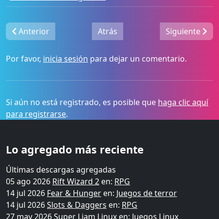
Anterior
Atrás
Siguiente
Por favor,
inicia sesión
para dejar un comentario.
Si aún no está registrado, es posible que
haga clic aquí
para registrarse
.
Lo agregado más reciente
Últimas descargas agregadas
05 ago 2026
Rift Wizard 2
en:
RPG
14 jul 2026
Fear & Hunger
en:
Juegos de terror
14 jul 2026
Slots & Daggers
en:
RPG
27 may 2026
Super Liam Linux
en:
Juegos Linux