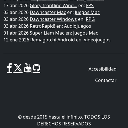
17 abr 2026
Glory frontline Wind...
en:
FPS
03 abr 2026
Dawncaster Mac
en:
Juegos Mac
03 abr 2026
Dawncaster Windows
en:
RPG
03 abr 2026
RetroRapid!
en:
Audiojuegos
01 abr 2026
Super Liam Mac
en:
Juegos Mac
12 ene 2026
Remagotchi Android
en:
Videojuegos
Accesibilidad
Contactar
© desde 2015 hasta el infinito. TODOS LOS
DERECHOS RESERVADOS