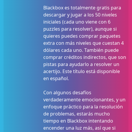
Blackbox es totalmente gratis para
descargar y jugar a los 50 niveles
iniciales (cada uno viene con 6
puzzles para resolver), aunque si
quieres puedes comprar paquetes
extra con más niveles que cuestan 4
dólares cada uno. También puede
comprar créditos indirectos, que son
pistas para ayudarlo a resolver un
acertijo. Este título está disponible
en español.
Con algunos desafíos
verdaderamente emocionantes, y un
enfoque práctico para la resolución
de problemas, estarás mucho
tiempo en Blackbox intentando
encender una luz más, así que si