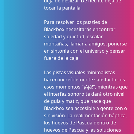
deja de deslizar. De hecho, deja de
tocar la pantalla.
Para resolver los puzzles de
Blackbox necesitarás encontrar
soledad y quietud, escalar
montañas, llamar a amigos, ponerse
en sintonía con el universo y pensar
fuera de la caja.
Las pistas visuales minimalistas
hacen increíblemente satisfactorios
esos momentos "¡Ajá!", mientras que
el interfaz sonoro te dará otro nivel
de guía y matiz, que hace que
Blackbox sea accesible a gente con o
sin visión. La realimentación háptica,
los huevos de Pascua dentro de
huevos de Pascua y las soluciones