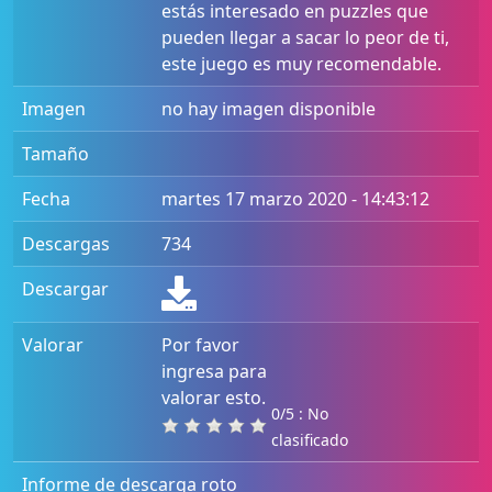
estás interesado en puzzles que
pueden llegar a sacar lo peor de ti,
este juego es muy recomendable.
Imagen
no hay imagen disponible
Tamaño
Fecha
martes 17 marzo 2020 - 14:43:12
Descargas
734
Descargar
Valorar
Por favor
ingresa para
valorar esto.
0/5 : No
clasificado
Informe de descarga roto