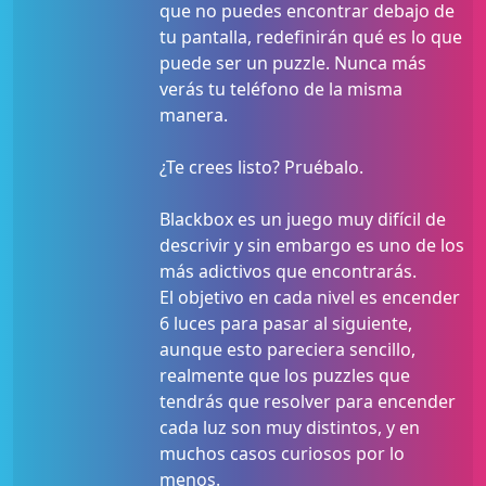
que no puedes encontrar debajo de
tu pantalla, redefinirán qué es lo que
puede ser un puzzle. Nunca más
verás tu teléfono de la misma
manera.
¿Te crees listo? Pruébalo.
Blackbox es un juego muy difícil de
descrivir y sin embargo es uno de los
más adictivos que encontrarás.
El objetivo en cada nivel es encender
6 luces para pasar al siguiente,
aunque esto pareciera sencillo,
realmente que los puzzles que
tendrás que resolver para encender
cada luz son muy distintos, y en
muchos casos curiosos por lo
menos.