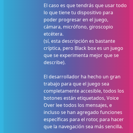
El caso es que tendrás que usar todo
lo que tiene tu dispositivo para
poder progresar en el juego,
cámara, micrófono, giroscopio
etcétera.
(sí, esta descripción es bastante
críptica, pero Black box es un juego
que se experimenta mejor que se
describe).
El desarrollador ha hecho un gran
trabajo para que el juego sea
completamente accesible, todos los
botones están etiquetados, Voice
Over lee todos los mensajes, e
incluso se han agregado funciones
específicas para el rotor, para hacer
que la navegación sea más sencilla.