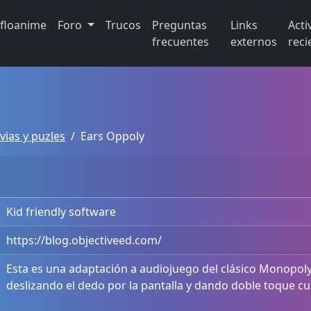
ifloanime
Foro
Trucos
Preguntas
Links
Acti
frecuentes
externos
reci
vias y puzles
Ears Oppoly
Kid friendly software
https://blog.objectiveed.com/
Esta es una adaptación a audiojuego del clásico Monopoly.
deslizando el dedo por la pantalla y dando doble toque c