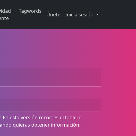
vidad
Tagwords
Únete
Inicia sesión
ente
 En esta versión recorres el tablero
uando quieras obtener información.