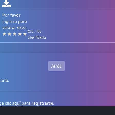
Por favor
ingresa para
valorar esto.
0/5 : No
clasificado
Atrás
ario.
a clic aquí para registrarse
.