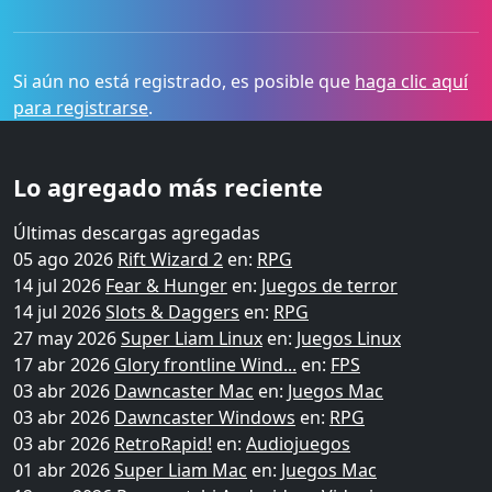
Si aún no está registrado, es posible que
haga clic aquí
para registrarse
.
Lo agregado más reciente
Últimas descargas agregadas
05 ago 2026
Rift Wizard 2
en:
RPG
14 jul 2026
Fear & Hunger
en:
Juegos de terror
14 jul 2026
Slots & Daggers
en:
RPG
27 may 2026
Super Liam Linux
en:
Juegos Linux
17 abr 2026
Glory frontline Wind...
en:
FPS
03 abr 2026
Dawncaster Mac
en:
Juegos Mac
03 abr 2026
Dawncaster Windows
en:
RPG
03 abr 2026
RetroRapid!
en:
Audiojuegos
01 abr 2026
Super Liam Mac
en:
Juegos Mac