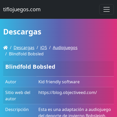
tiflojuegos.com
Descargas
Descargas
iOS
Audiojuegos
Blindfold Bobsled
Blindfold Bobsled
Autor
Kid friendly software
Sitio web del
https://blog.objectiveed.com/
autor
Descripción
Esta es una adaptación a audiojuego
del deporte de invierno Bobsleigh.