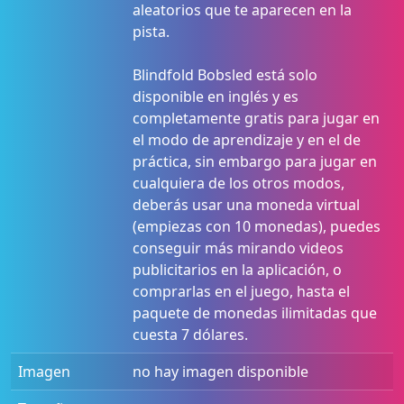
aleatorios que te aparecen en la
pista.
Blindfold Bobsled está solo
disponible en inglés y es
completamente gratis para jugar en
el modo de aprendizaje y en el de
práctica, sin embargo para jugar en
cualquiera de los otros modos,
deberás usar una moneda virtual
(empiezas con 10 monedas), puedes
conseguir más mirando videos
publicitarios en la aplicación, o
comprarlas en el juego, hasta el
paquete de monedas ilimitadas que
cuesta 7 dólares.
Imagen
no hay imagen disponible