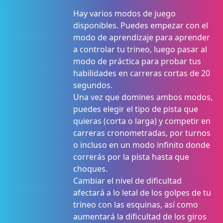
Hay varios modos de juego
disponibles. Puedes empezar con el
modo de aprendizaje para aprender
a controlar tu trineo, luego pasar al
modo de práctica para probar tus
habilidades en carreras cortas de 20
segundos.
Una vez que domines ambos modos,
puedes elegir el tipo de pista que
quieras (corta o larga) y competir en
carreras cronometradas, por turnos
o incluso en un modo infinito donde
correrás por la pista hasta que
choques.
Cambiar el nivel de dificultad
afectará a lo letal de los golpes de tu
trineo con las esquinas, así como
aumentará la dificultad de los giros