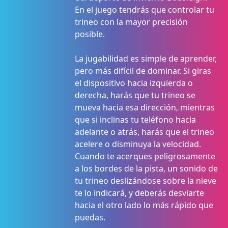
En el juego tendrás que controlar tu
trineo con la mayor precisión
posible.
La jugabilidad es simple de aprender,
pero más difícil de dominar. Si giras
el dispositivo hacia izquierda o
derecha, harás que tu trineo se
mueva hacia esa dirección, mientras
que si inclinas tu teléfono hacia
adelante o atrás, harás que el trineo
acelere o disminuya la velocidad.
Cuando te acerques peligrosamente
a los bordes de la pista, un sonido de
tu trineo deslizándose sobre la nieve
te lo indicará, y deberás desviarte
hacia el otro lado lo más rápido que
puedas.