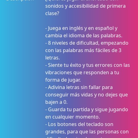
sonidos y accesibilidad de primera
clase?
- Juega en inglés y en español y
cambia el idioma de las palabras.
- 8 niveles de dificultad, empezando
con las palabras más fáciles de 3
letras.
- Siente tu éxito y tus errores con las
vibraciones que responden a tu
forma de jugar.
- Adivina letras sin fallar para
conseguir más vidas y no dejes que
bajen a 0.
- Guarda tu partida y sigue jugando
en cualquier momento.
- Los botones del teclado son
grandes, para que las personas con