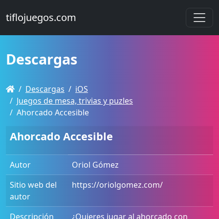
tiflojuegos.com
Descargas
Descargas
iOS
Juegos de mesa, trivias y puzles
Ahorcado Accesible
Ahorcado Accesible
Autor
Oriol Gómez
Sitio web del
https://oriolgomez.com/
autor
Descripción
¿Quieres jugar al ahorcado con