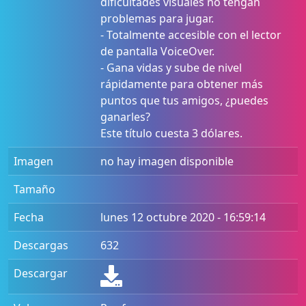
dificultades visuales no tengan
problemas para jugar.
- Totalmente accesible con el lector
de pantalla VoiceOver.
- Gana vidas y sube de nivel
rápidamente para obtener más
puntos que tus amigos, ¿puedes
ganarles?
Este título cuesta 3 dólares.
Imagen
no hay imagen disponible
Tamaño
Fecha
lunes 12 octubre 2020 - 16:59:14
Descargas
632
Descargar