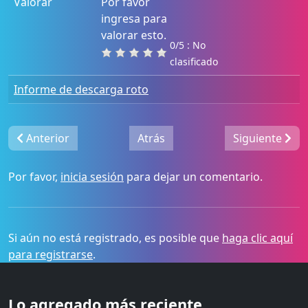
Valorar
Por favor
ingresa para
valorar esto.
0/5 : No
clasificado
Informe de descarga roto
Anterior
Atrás
Siguiente
Por favor,
inicia sesión
para dejar un comentario.
Si aún no está registrado, es posible que
haga clic aquí
para registrarse
.
Lo agregado más reciente