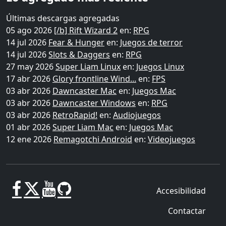
Últimas descargas agregadas
05 ago 2026
[/b] Rift Wizard 2
en:
RPG
14 jul 2026
Fear & Hunger
en:
Juegos de terror
14 jul 2026
Slots & Daggers
en:
RPG
27 may 2026
Super Liam Linux
en:
Juegos Linux
17 abr 2026
Glory frontline Wind...
en:
FPS
03 abr 2026
Dawncaster Mac
en:
Juegos Mac
03 abr 2026
Dawncaster Windows
en:
RPG
03 abr 2026
RetroRapid!
en:
Audiojuegos
01 abr 2026
Super Liam Mac
en:
Juegos Mac
12 ene 2026
Remagotchi Android
en:
Videojuegos
Accesibilidad
Contactar