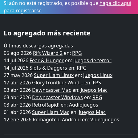
Si aún no está registrado, es posible que
haga clic aquí
para registrarse
.
Lo agregado más reciente
Últimas descargas agregadas
05 ago 2026
Rift Wizard 2
en:
RPG
14 jul 2026
Fear & Hunger
en:
Juegos de terror
14 jul 2026
Slots & Daggers
en:
RPG
27 may 2026
Super Liam Linux
en:
Juegos Linux
17 abr 2026
Glory frontline Wind...
en:
FPS
03 abr 2026
Dawncaster Mac
en:
Juegos Mac
03 abr 2026
Dawncaster Windows
en:
RPG
03 abr 2026
RetroRapid!
en:
Audiojuegos
01 abr 2026
Super Liam Mac
en:
Juegos Mac
12 ene 2026
Remagotchi Android
en:
Videojuegos