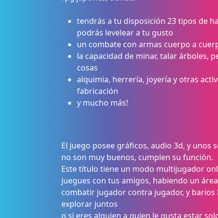
tendrás a tu disposición 23 tipos de h
podrás levelear a tu gusto
un combate con armas cuerpo a cuer
la capacidad de minar, talar árboles, p
cosas
alquimia, herrería, joyería y otras acti
fabricación
y mucho más!
El juego posee gráficos, audio 3d, y unos 
no son muy buenos, cumplen su función.
Este título tiene un modo multijugador onl
juegues con tus amigos, habiendo un área
combatir jugador contra jugador, y barios
explorar juntos
o si eres alguien a quien le gusta estar so