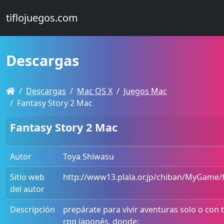
tiflojuegos.com
Descargas
Descargas
Mac OS X
Juegos Mac
Fantasy Story 2 Mac
Fantasy Story 2 Mac
Autor
Toya Shiwasu
Sitio web
http://www13.plala.or.jp/chiban/MyGame/
del autor
Descripción
prepárate para vivir aventuras solo o con 
rpg japonés, donde: