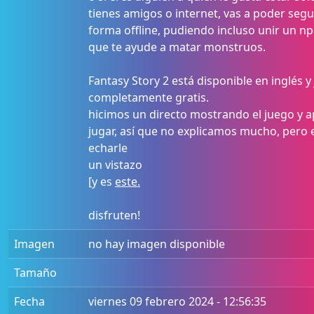
tienes amigos o internet, vas a poder seg
forma offline, pudiendo incluso unir un np
que te ayude a matar monstruos.
Fantasy Story 2 está disponible en inglés y
completamente gratis.
hicimos un directo mostrando el juego y 
jugar, así que no explicamos mucho, pero
echarle
un vistazo
[y es
este.
disfruten!
Imagen
no hay imagen disponible
Tamaño
Fecha
viernes 09 febrero 2024 - 12:56:35