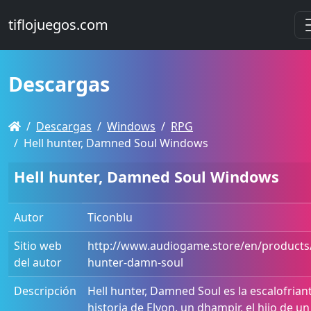
tiflojuegos.com
Descargas
Descargas
Windows
RPG
Hell hunter, Damned Soul Windows
Hell hunter, Damned Soul Windows
Autor
Ticonblu
Sitio web
http://www.audiogame.store/en/products/
del autor
hunter-damn-soul
Descripción
Hell hunter, Damned Soul es la escalofrian
historia de Elyon, un dhampir, el hijo de un