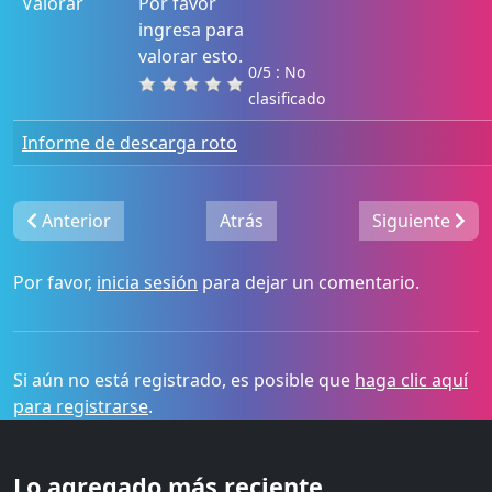
Valorar
Por favor
ingresa para
valorar esto.
0/5 : No
clasificado
Informe de descarga roto
Anterior
Atrás
Siguiente
Por favor,
inicia sesión
para dejar un comentario.
Si aún no está registrado, es posible que
haga clic aquí
para registrarse
.
Lo agregado más reciente