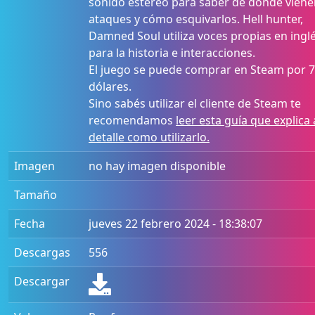
sonido estéreo para saber de dónde viene
ataques y cómo esquivarlos. Hell hunter,
Damned Soul utiliza voces propias en ingl
para la historia e interacciones.
El juego se puede comprar en Steam por 7
dólares.
Sino sabés utilizar el cliente de Steam te
recomendamos
leer esta guía que explica 
detalle como utilizarlo.
Imagen
no hay imagen disponible
Tamaño
Fecha
jueves 22 febrero 2024 - 18:38:07
Descargas
556
Descargar