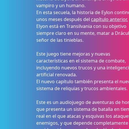
vampiro y un humano.
En esta secuela, la historia de Eylon conti
unos meses después del
capítulo anterior.
Elyon está en Transilvania con su objetivo
siempre claro en su mente, matar a Drácul
señor de las tinieblas.
Este juego tiene mejoras y nuevas
características en el sistema de combate,
incluyendo nuevos trucos y una inteligenc
artificial renovada.
El nuevo capítulo también presenta el nue
sistema de reliquias y trucos ambientales.
Este es un audiojuego de aventuras de ho
que presenta un sistema de batalla en ti
real en el que atacas y esquivas los ataque
enemigos, y que depende completamente 