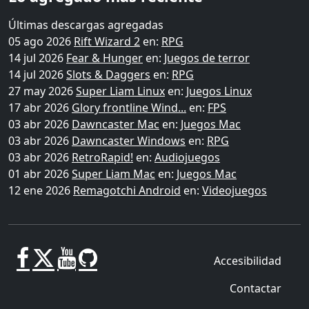
Últimas descargas agregadas
05 ago 2026
Rift Wizard 2
en:
RPG
14 jul 2026
Fear & Hunger
en:
Juegos de terror
14 jul 2026
Slots & Daggers
en:
RPG
27 may 2026
Super Liam Linux
en:
Juegos Linux
17 abr 2026
Glory frontline Wind...
en:
FPS
03 abr 2026
Dawncaster Mac
en:
Juegos Mac
03 abr 2026
Dawncaster Windows
en:
RPG
03 abr 2026
RetroRapid!
en:
Audiojuegos
01 abr 2026
Super Liam Mac
en:
Juegos Mac
12 ene 2026
Remagotchi Android
en:
Videojuegos
Accesibilidad
Contactar