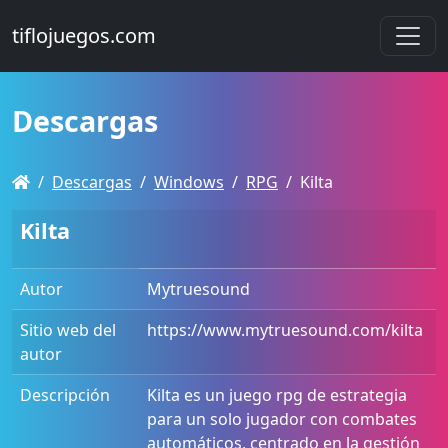
tiflojuegos.com
Descargas
Descargas
Windows
RPG
Kilta
Kilta
Autor
Mytruesound
Sitio web del
https://www.mytruesound.com/kilta
autor
Descripción
Kilta es un juego rpg de estrategia
para un solo jugador con combates
automáticos, centrado en la gestión