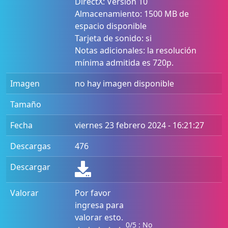
DirectX: Versión 10
Almacenamiento: 1500 MB de
espacio disponible
Tarjeta de sonido: si
Notas adicionales: la resolución
mínima admitida es 720p.
Imagen
no hay imagen disponible
Tamaño
Fecha
viernes 23 febrero 2024 - 16:21:27
Descargas
476
Descargar
Valorar
Por favor
ingresa para
valorar esto.
0/5 : No