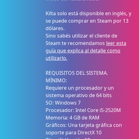
Kilta solo está disponible en inglés, y
se puede comprar en Steam por 13
dólares.
Sino sabés utilizar el cliente de
Steam te recomendamos
leer esta
guía que explica al detalle como
utilizarlo.
REQUISITOS DEL SISTEMA.
MÍNIMO:
Requiere un procesador y un
sistema operativo de 64 bits
SO: Windows 7
Procesador: Intel Core i5-2520M
Memoria: 4 GB de RAM
Gráficos: Una tarjeta gráfica con
soporte para DirectX 10