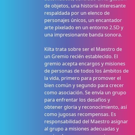
de objetos, una historia interesante
respaldada por un elenco de
personajes únicos, un encantador
arte pixelado en un entorno 2.5D y
una impresionante banda sonora.
Kilta trata sobre ser el Maestro de
un Gremio recién establecido. El
gremio acepta encargos y misiones
de personas de todos los ámbitos de
la vida, primero para promover el
bien común y segundo para crecer
como asociación. Se envía un grupo
para enfrentar los desafíos y
obtener gloria y reconocimiento, así
como jugosas recompensas. Es
responsabilidad del Maestro asignar
al grupo a misiones adecuadas y