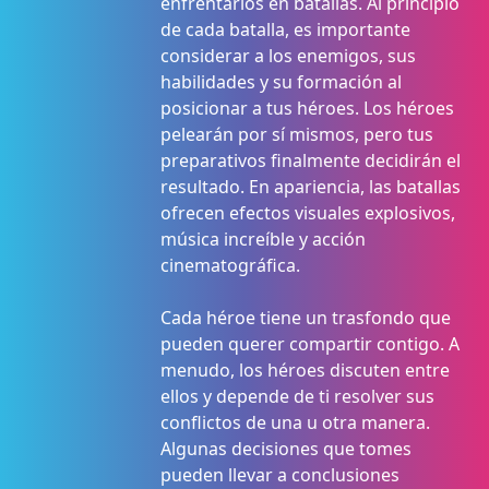
enfrentarlos en batallas. Al principio
de cada batalla, es importante
considerar a los enemigos, sus
habilidades y su formación al
posicionar a tus héroes. Los héroes
pelearán por sí mismos, pero tus
preparativos finalmente decidirán el
resultado. En apariencia, las batallas
ofrecen efectos visuales explosivos,
música increíble y acción
cinematográfica.
Cada héroe tiene un trasfondo que
pueden querer compartir contigo. A
menudo, los héroes discuten entre
ellos y depende de ti resolver sus
conflictos de una u otra manera.
Algunas decisiones que tomes
pueden llevar a conclusiones