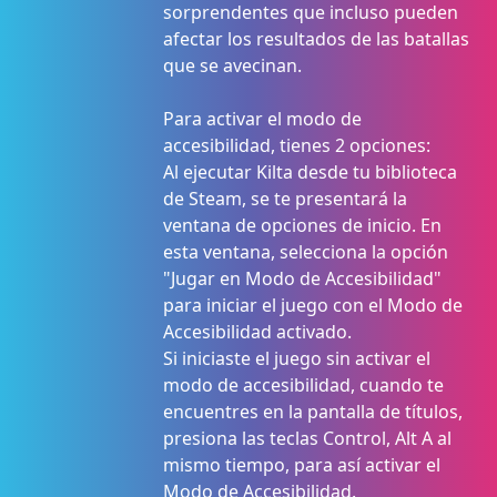
sorprendentes que incluso pueden
afectar los resultados de las batallas
que se avecinan.
Para activar el modo de
accesibilidad, tienes 2 opciones:
Al ejecutar Kilta desde tu biblioteca
de Steam, se te presentará la
ventana de opciones de inicio. En
esta ventana, selecciona la opción
"Jugar en Modo de Accesibilidad"
para iniciar el juego con el Modo de
Accesibilidad activado.
Si iniciaste el juego sin activar el
modo de accesibilidad, cuando te
encuentres en la pantalla de títulos,
presiona las teclas Control, Alt A al
mismo tiempo, para así activar el
Modo de Accesibilidad.