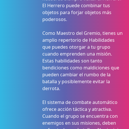
El Herrero puede combinar tus
objetos para forjar objetos más
poderosos.
Como Maestro del Gremio, tienes un
amplio repertorio de Habilidades
que puedes otorgar a tu grupo
cuando emprenden una misión.
Estas habilidades son tanto
bendiciones como maldiciones que
pueden cambiar el rumbo de la
batalla y posiblemente evitar la
derrota.
El sistema de combate automático
ofrece acción táctica y atractiva.
Cuando el grupo se encuentra con
enemigos en sus misiones, deben