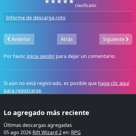
clasificado
Informe de descarga roto
Anterior
Atrás
Siguiente
Por favor,
inicia sesión
para dejar un comentario.
Si aún no está registrado, es posible que
haga clic aquí
para registrarse
.
Lo agregado más reciente
Últimas descargas agregadas
05 ago 2026
Rift Wizard 2
en:
RPG