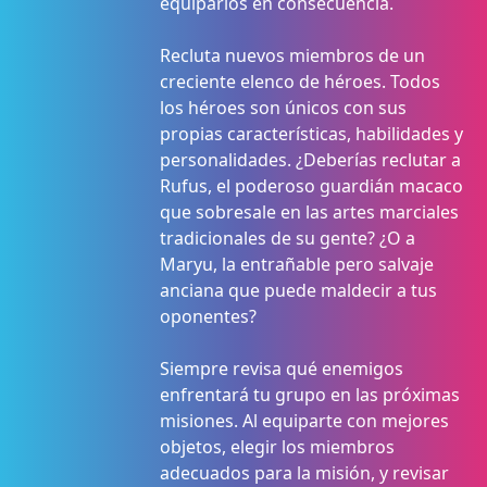
equiparlos en consecuencia.
Recluta nuevos miembros de un
creciente elenco de héroes. Todos
los héroes son únicos con sus
propias características, habilidades y
personalidades. ¿Deberías reclutar a
Rufus, el poderoso guardián macaco
que sobresale en las artes marciales
tradicionales de su gente? ¿O a
Maryu, la entrañable pero salvaje
anciana que puede maldecir a tus
oponentes?
Siempre revisa qué enemigos
enfrentará tu grupo en las próximas
misiones. Al equiparte con mejores
objetos, elegir los miembros
adecuados para la misión, y revisar