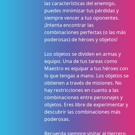
las características del enemigo,
puedes minimizar tus pérdidas y
siempre vencer a tus oponentes.
¡Intenta encontrar las
combinaciones perfectas (o las más
poderosas) de héroes y objetos!
Los objetos se dividen en armas y
equipo. Una de tus tareas como
Maestro es equipar a tus héroes con
lo que tengas a mano. Los objetos se
obtienen a través de misiones. No
hay restricciones en cuanto a las
combinaciones entre personajes y
objetos. Eres libre de experimentar y
descubrir las combinaciones más
poderosas.
Recuerda siempre visitar al Herrero.